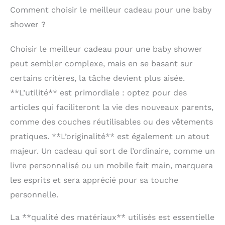
enfant】Le cadeau de naissance a un aspect en
résultat garanti à chaque
baby shower, cadeau de
Comment choisir le meilleur cadeau pour une baby
bois naturel, les parents peuvent créer avec leur
utilisation. LE CADEAU
bienvenue pour nouveau-
bébé un cadeau unique qui lui appartient.
IDÉAL POUR JEUNES
né ou attention pour
shower ?
【Cadeau parfait】Le cadeau bébé peut être utilisé
PARENTS – Livré dans un
futurs parents - cet
comme une boîte cadeau pour divers articles, avec
joli packaging prêt à offrir,
ensemble allie esthétique
un design mignon et unique, permettant à votre
Choisir le meilleur cadeau pour une baby shower
ce kit est le cadeau
et utilité pratique comme
cadeau de se démarquer parmi d'autres cadeaux.
parfait pour une baby
cadeau bebe fille ou
peut sembler complexe, mais en se basant sur
【Combinaison riche】Le panier de rangement bébé
shower, une naissance ou
garçon
est accompagné de feuilles décoratives, de 4
un premier anniversaire.
certains critères, la tâche devient plus aisée.
cintres en bois et de 4 étiquettes en forme d'ange,
Son coffret soigné et
**L’utilité** est primordiale : optez pour des
ajoutant une riche touche de couleur à votre
élégant en fait une
cadeau.
attention pleine de sens
articles qui faciliteront la vie des nouveaux parents,
et d’émotion, qui plaira
comme des couches réutilisables ou des vêtements
autant aux parents
qu’aux grands-parents.
pratiques. **L’originalité** est également un atout
UN SOUVENIR
INTEMPOREL POUR BÉBÉ
majeur. Un cadeau qui sort de l’ordinaire, comme un
ET VOS ANIMAUX –
livre personnalisé ou un mobile fait main, marquera
Encadrez les empreintes
dans la chambre de bébé
les esprits et sera apprécié pour sa touche
ou conservez-les dans un
album souvenir. Ce kit
personnelle.
peut également être
utilisé pour vos
La **qualité des matériaux** utilisés est essentielle
compagnons à quatre