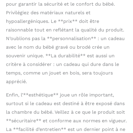
pattes (chiens ou chats),
pour garantir la sécurité et le confort du bébé.
afin de garder un
Privilégiez des matériaux naturels et
souvenir adorable et
durable de toute la
hypoallergéniques. Le **prix** doit être
famille.
raisonnable tout en reflétant la qualité du produit.
N’oublions pas la **personnalisation** : un cadeau
avec le nom du bébé gravé ou brodé crée un
souvenir unique. **La durabilité** est aussi un
critère à considérer : un cadeau qui dure dans le
temps, comme un jouet en bois, sera toujours
apprécié.
Enfin, l’**esthétique** joue un rôle important,
surtout si le cadeau est destiné à être exposé dans
la chambre du bébé. Veillez à ce que le produit soit
**sécuritaire** et conforme aux normes en vigueur.
La **facilité d’entretien** est un dernier point à ne