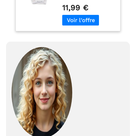
pas seulement des cadeaux pour maman
respirant lavable en
11,99 €
mais aussi pour nos petits qui. keep love
machine à 30°C Coupe
empreinte bebe (cadeau personnalisé
classique avec col rond
enfant)
TOUT INCLUS: Notre kit
et fermeture par
naissance bebe fille et garcon contient
boutons pression
déjà tout ce dont vous avez besoin pour
créer le cadeau baby shower parfait, sans
avoir à acheter quoi que ce soit
séparément. Vous trouverez: Cadre en
bois, verre de sécurité acrylique, lettres
adhésives, pâte à modeler, instructions
détaillées, rouleau. Que vous achetiez nos
cadre naissance personnalisé pour vous-
même ou comme cadeau de naissance
original, vous aurez toujours la garantie
d'une assistance