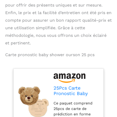
pour offrir des présents uniques et sur mesure.
Enfin, le prix et la facilité d’entretien ont été pris en
compte pour assurer un bon rapport qualité-prix et
une utilisation simplifiée. Grâce à cette
méthodologie, nous vous offrons un choix éclairé
et pertinent.
Carte pronostic baby shower ourson 25 pcs
25Pcs Carte
Pronostic Baby
Shower en Français
Ce paquet comprend
en Forme d’Ourson
25pcs de carte de
Jeux Gender Reveal
prédiction en forme
Fête Prénatale