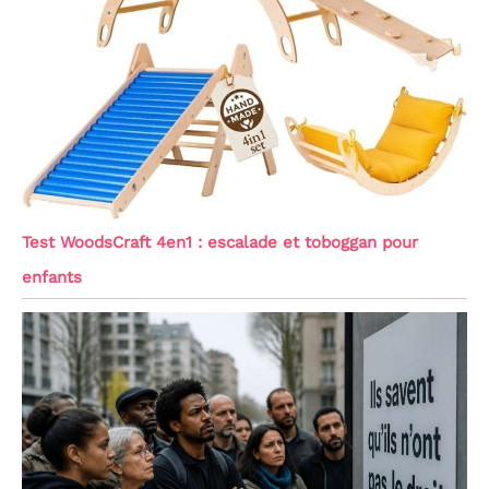
Test WoodsCraft 4en1 : escalade et toboggan pour
enfants