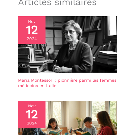
Articles similaires
Nov
12
2024
Maria Montessori : pionnière parmi les femmes
médecins en Italie
Nov
12
2024