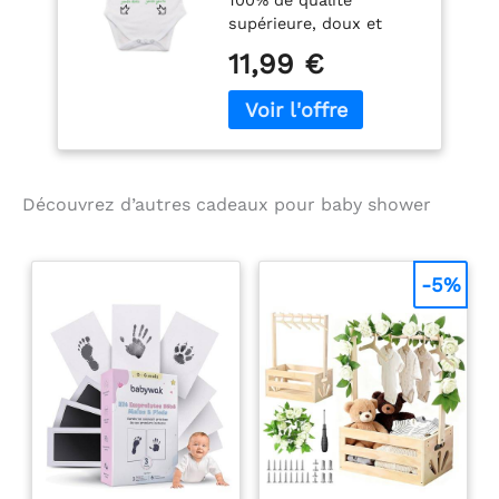
100% de qualité
supérieure, doux et
respirant lavable en
11,99 €
machine à 30°C Coupe
classique avec col rond
et fermeture par
boutons pression
Découvrez d’autres cadeaux pour baby shower
-5%