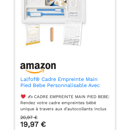
Lalfof® Cadre Empreinte Main
Pied Bebe Personnalisable Avec
NOM. Kit empreinte bebe. Idéal
✍ CADRE EMPREINTE MAIN PIED BEBE:
Comme Cadeau naissance
Rendez votre cadre empreintes bébé
garcon,Cadeau bebe
unique à travers aux d'autocollants inclus
naissance,Cadre empreinte bébé
et personnalisez le cadre bebe avec nom,
avec porte-bracelet de naissance
20,97 €
les jours qu'il avait au moment des
19,97 €
empreintes et tous les détails de