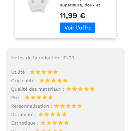
paquet convient pour
supérieure, doux et
baby shower, le jeu de
respirant lavable en
pronostic, gender
11,99 €
machine à 30°C Coupe
reveal, la fête prénatale,
classique avec col rond
un souvenir pour votre
et fermeture par
futur(e) garçon ou fille.
boutons pression
Notes de la rédaction 19/20
Utilité :
Originalité :
Qualité des matériaux :
Prix :
Personnalisation :
Durabilité :
Esthétique :