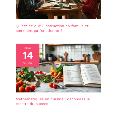
Qu’est-ce que l’instruction en famille et
comment ça fonctionne ?
Nov
14
2024
Mathématiques en cuisine : découvrez la
recette du succès !