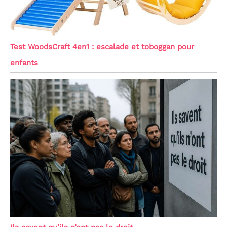
Test WoodsCraft 4en1 : escalade et toboggan pour
enfants