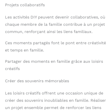
pluvieux ou une fête
Projets collaboratifs
d’anniversaire. À mettre
en avant comme idée
cadeau 6, 7, 8, 9, 10, 11 ou
Les activités DIY peuvent devenir collaboratives, où
12 ans, sans promettre un
chaque membre de la famille contribue à un projet
résultat instantané: le
plaisir vient de choisir les
commun, renforçant ainsi les liens familiaux.
couleurs, suivre les
étapes et porter sa
Ces moments partagés font le pont entre créativité
création finie avec fierté
ensuite, seul ou
et temps en famille.
accompagné.
Partager des moments en famille grâce aux loisirs
créatifs
Créer des souvenirs mémorables
Les loisirs créatifs offrent une occasion unique de
créer des souvenirs inoubliables en famille. Réaliser
un projet ensemble permet de renforcer les liens