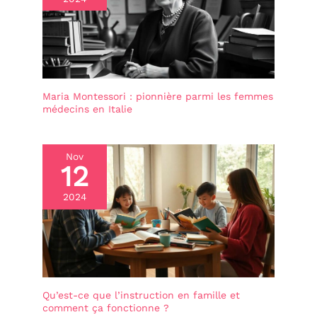
Maria Montessori : pionnière parmi les femmes
médecins en Italie
Nov
12
2024
Qu’est-ce que l’instruction en famille et
comment ça fonctionne ?