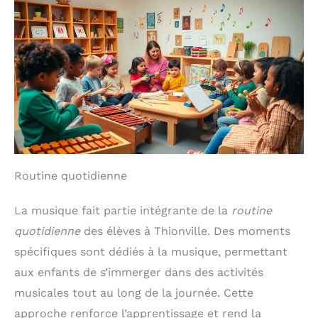
bois de tremble résistant
avec des barres en acier.
Ces premiers instruments
de musique pour bébé
sont non seulement
robustes, mais aussi sûrs
: fabriqués avec des
matériaux sans BPA et
une peinture sans plomb,
ils ont passé les
certifications CE / EN71,
sont non toxiques et
adaptés aux jeunes
enfants. IDÉE CADEAU
Routine quotidienne
D’ÉVEIL POUR ENFANTS
DE 1 À 3 ANS： Ce set est
un excellent premier
La musique fait partie intégrante de la
routine
instrument de musique
quotidienne
des élèves à Thionville. Des moments
pour bébé. Les enfants
peuvent découvrir
spécifiques sont dédiés à la musique, permettant
différents sons en
utilisant différents
aux enfants de s’immerger dans des activités
instruments. Il favorise
musicales tout au long de la journée. Cette
l’interaction entre
parents et enfants
approche renforce l’apprentissage et rend la