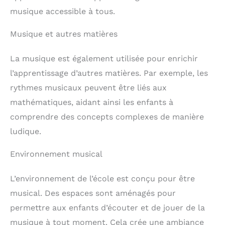
pendant le jeu,
musique accessible à tous.
développe les capacités
mentales du bébé et
renforce le lien avec les
Musique et autres matières
parents. Notre set
d’instruments de
musique en bois est un
La musique est également utilisée pour enrichir
excellent choix parmi les
l’apprentissage d’autres matières. Par exemple, les
jouets d’apprentissage
précoce Montessori. C’est
rythmes musicaux peuvent être liés aux
également une idée
mathématiques, aidant ainsi les enfants à
cadeau idéale pour Noël
ou un anniversaire.
comprendre des concepts complexes de manière
ludique.
Environnement musical
L’environnement de l’école est conçu pour être
musical. Des espaces sont aménagés pour
permettre aux enfants d’écouter et de jouer de la
musique à tout moment. Cela crée une ambiance