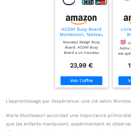
ACDAY Busy Board
Livr
Montessori, Tableau
B
Montessori Jouets
M
Nouveau design Busy
Jo
d'activité et de
Board: ACDAY Busy
Notre 
Développement,
Board a un nouveau
est sp
Livre Montessori 1
design avec une belle
pour le
an, Jeux Educatif
impression de
23,99 €
d'un 
Apprentissage
dinosaures et d'animaux
seuleme
Préscolaire,
marins à l'avant et à
a
Motricité Bébé pour
l'arrière. Ainsi, l'attention
c
Enfants 1 2 3 4 Ans
des enfants est mieux
fondam
(Bleu)
attirée. Nous avons
vie q
également ajouté plus
amélior
d'activités pour
L’apprentissage par l’expérience: une clé selon Montes
coordi
développer les capacités
le
cognitives. Ce busy
cogn
Maria Montessori accordait une importance primordia
board Montessori âge 1
créat
an est suffisant pour les
activité
que les enfants manipulent, expérimentent et observen
enfants à jouer et