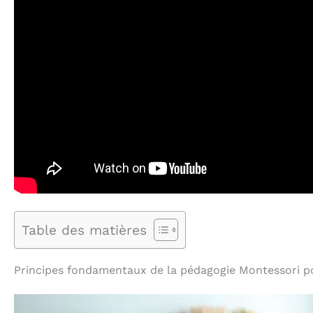
Table des matières
Principes fondamentaux de la pédagogie Montessori po