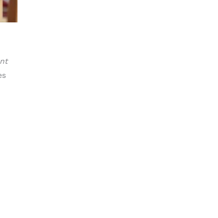
ent
es