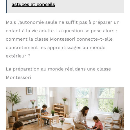
Fabriqué en ABS lisse et
astuces et conseils
durable avec des cartes
éducatives, ce jouet
éducatif garantit une
Mais l’autonomie seule ne suffit pas à préparer un
utilisation en toute
sécurité. Son format
enfant à la vie adulte. La question se pose alors :
compact le rend facile à
comment la classe Montessori connecte-t-elle
transporter, permettant
aux enfants de
concrètement les apprentissages au monde
apprendre partout - le
compagnon idéal pour les
extérieur ?
voyages ou comme
cadeau enfant.
La préparation au monde réel dans une classe
Montessori