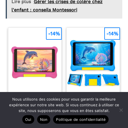
Lire plus
Gérer les crises de colère chez
l'enfant : conseils Montessori
-14%
-14%
Nous utilisons des cookies pour vous garantir la meilleure
expérience sur notre site web. Si vous continuez à utiliser ce
site, nous supposerons que vous en êtes satisfait.
MUTSAY Tablette
MUTSAY Tablette
Enfants 7 Pouces
Enfants 7 Pouces
Oui
Non
Politique de confidentialité
Android Tablette
Android Tablette
【Outil parfait
【Outil parfait