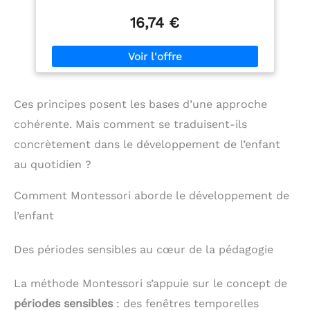
LOGIQUE ET LA MOTRICITÉ: Emboîtables et faciles
à manipuler, parfaits pour les enfants en école
16,74 €
primaire. CODE COULEUR POUR UNE MEILLEURE
COMPRÉHENSION: Chaque cube affiche les
fractions sur 4 faces pour faciliter l’apprentissage
visuel. UTILISATION EN CLASSE OU À LA MAISON:
Idéal pour les enseignants, les parents ou les
enfants en autonomie. CADEAU ÉDUCATIF: Un jeu
Ces principes posent les bases d’une approche
STEM durable et pédagogique, conforme aux
normes CE. À utiliser sous surveillance adulte.
cohérente. Mais comment se traduisent-ils
APPRENDRE EN S’AMUSANT: Learning Resources
crée depuis 40 ans des jouets éducatifs de qualité
concrètement dans le développement de l’enfant
qui rendent l’apprentissage ludique et accessible.
au quotidien ?
Comment Montessori aborde le développement de
l’enfant
Des périodes sensibles au cœur de la pédagogie
La méthode Montessori s’appuie sur le concept de
périodes sensibles
: des fenêtres temporelles