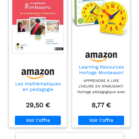
Learning Resources
Horloge Montessori
– Jouet Éducatif
APPRENDRE À LIRE
pour Apprendre
Les mathématiques
L’HEURE EN S’AMUSANT:
l’Heure – Idée
en pédagogie
Horloge pédagogique avec
Cadeau Enfant 5+ –
Montessori - Cycles
aiguilles mobiles pour
Pédagogique &
1&2
comprendre les heures et
29,50 €
8,77 €
Ludique
les minutes. APPROCHE
MONTESSORI: Favorise
l’autonomie et la
manipulation grâce à un
design épuré et tactile.
STIMULE LA