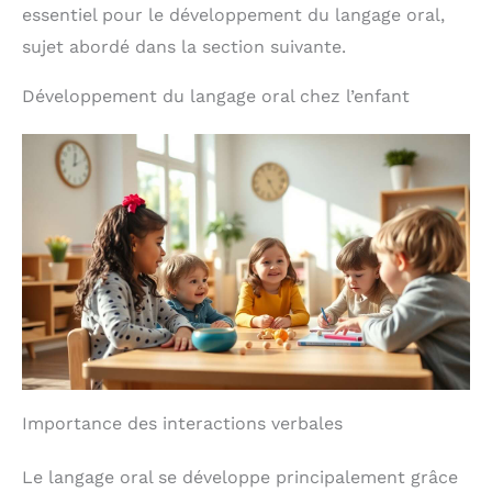
Noël, un déménagement, un mariage ou un
essentiel pour le développement du langage oral,
anniversaire, cet ensemble de cuisine fonctionnel
sujet abordé dans la section suivante.
et esthétique ne manquera pas de vous apporter
de la joie.
Développement du langage oral chez l’enfant
Importance des interactions verbales
Le langage oral se développe principalement grâce