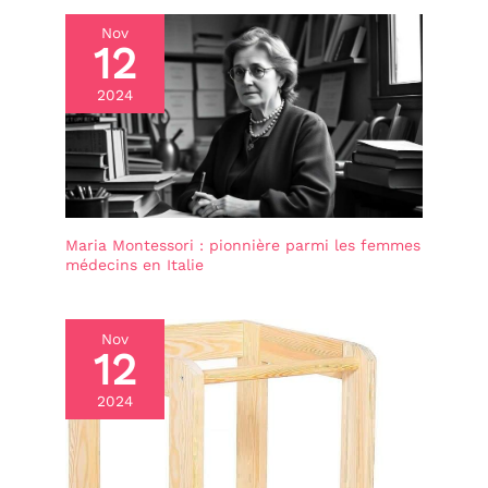
Nov
12
2024
Maria Montessori : pionnière parmi les femmes
médecins en Italie
Nov
12
2024