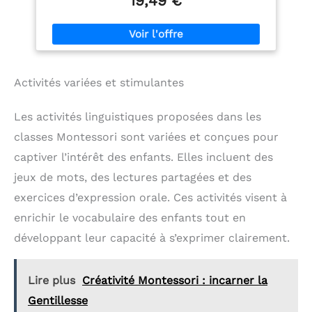
19,49 €
de ces formes colorées. Puzzle de grammaire en
bois : en jouant avec ces jouets, développez la
capacité de de votre enfant. Jouet éducatif :
chaque pièce est sélectionnée et polie pour rendre
la surface lisse et suffisamment sûre. Jouet de
construction géométrique : en utilisant ce jouet
Activités variées et stimulantes
éducatif intéressant, les enfants peuvent améliorer
leurs capacités cognitives et leur créativité.
Les activités linguistiques proposées dans les
classes Montessori sont variées et conçues pour
captiver l’intérêt des enfants. Elles incluent des
jeux de mots, des lectures partagées et des
exercices d’expression orale. Ces activités visent à
enrichir le vocabulaire des enfants tout en
développant leur capacité à s’exprimer clairement.
Lire plus
Créativité Montessori : incarner la
Gentillesse