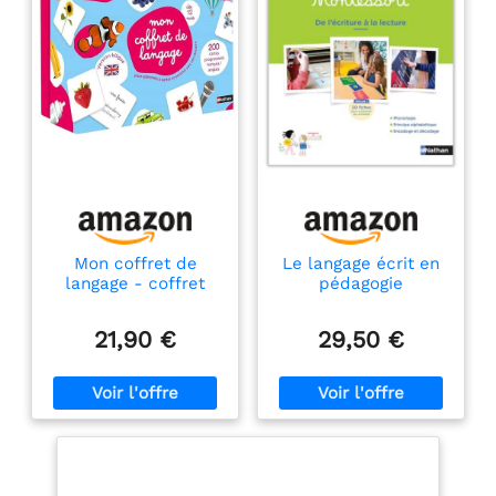
Mon coffret de
Le langage écrit en
langage - coffret
pédagogie
bilingue français /
Montessori - Cycles
anglais évolutif -
1 et 2
21,90 €
29,50 €
dès 12 mois