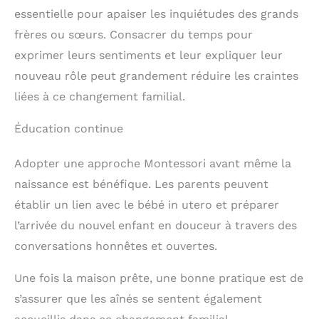
les pièces et permet de ranger soigneusement les
peut choisir, prendre puis
essentielle pour apaiser les inquiétudes des grands
affaires de votre enfant [Montage facile] Passez
ranger seul ses jouets et
frères ou sœurs. Consacrer du temps pour
moins de temps au montage et plus de temps à
ses livres, gagnant en
jouer avec vos enfants ! Il vous suffit de fixer les
autonomie et en sens de
exprimer leurs sentiments et leur expliquer leur
barres de support aux panneaux latéraux, de
l’ordre. C’est une
monter les boîtes et de les placer sur l’étagère,
nouveau rôle peut grandement réduire les craintes
excellente idée de
c’est prêt ! [Ce que vous obtenez] Une étagère pour
cadeau éducatif
liées à ce changement familial.
chambre d’enfant de couleur blanc nuage avec 9
boîtes en tissu non-tissé amovibles. Elle
s’harmonise parfaitement avec votre style de
Éducation continue
décoration et permet de garder votre maison bien
ordonnée
Adopter une approche Montessori avant même la
naissance est bénéfique. Les parents peuvent
établir un lien avec le bébé in utero et préparer
l’arrivée du nouvel enfant en douceur à travers des
conversations honnêtes et ouvertes.
Une fois la maison prête, une bonne pratique est de
s’assurer que les aînés se sentent également