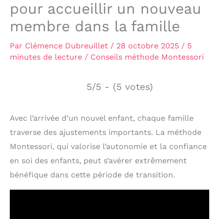
pour accueillir un nouveau
membre dans la famille
Par
Clémence Dubreuillet
/
28 octobre 2025
/
5
minutes de lecture
/
Conseils méthode Montessori
5/5 - (5 votes)
Avec l’arrivée d’un nouvel enfant, chaque famille
traverse des ajustements importants. La méthode
Montessori, qui valorise l’autonomie et la confiance
en soi des enfants, peut s’avérer extrêmement
bénéfique dans cette période de transition.