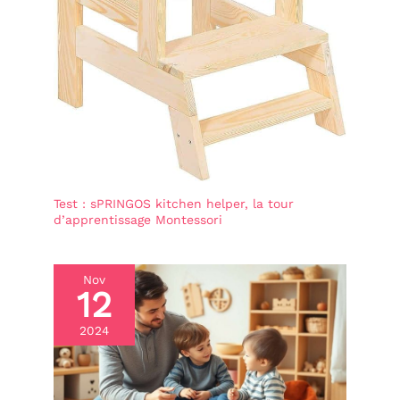
mois. Fabriqué en feutre
cousu, il ne libère ni
petites pièces ni traces
de colle. Avec ces jouets
éducatifs pour tout-
petits, ils s’amuseront
pendant des heures en
toute sécurité. Cadeau
bebe et cadeaux enfants
Test : sPRINGOS kitchen helper, la tour
d’apprentissage Montessori
Nov
12
2024