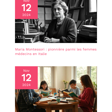
Nov
12
2024
Maria Montessori : pionnière parmi les femmes
médecins en Italie
Nov
12
2024