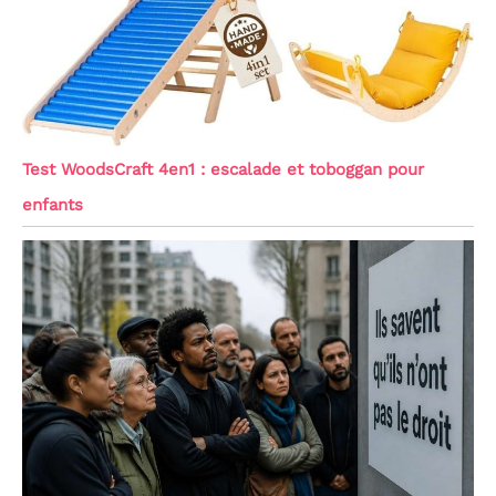
Test WoodsCraft 4en1 : escalade et toboggan pour
enfants