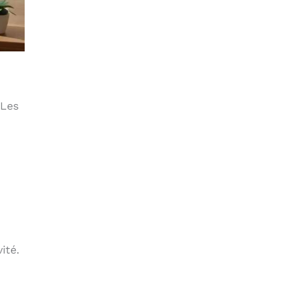
 Les
ité.