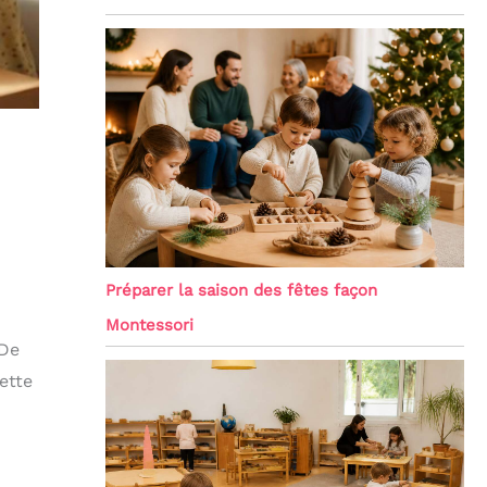
Préparer la saison des fêtes façon
Montessori
 De
ette