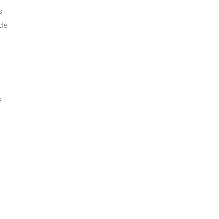
s
 de
s