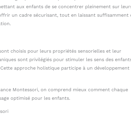
imagination 【Espace De
ermettant aux enfants de se concentrer pleinement sur leur
Rangement Puissant】
offrir un cadre sécurisant, tout en laissant suffisamment
Table pour enfants avec
tiroir en toile amovible
tion.
sous la chaise pour
ranger jouets, livres,
crayons et autres. Le
grand compartiment de
rangement à l'intérieur
nt choisis pour leurs propriétés sensorielles et leur
de la table peut
également servir à
aniques sont privilégiés pour stimuler les sens des enfant
ranger des blocs et
autres objets. De larges
 Cette approche holistique participe à un développement
encoches vers le haut
permettent aux parents
de la retirer et de la
transformer facilement.
’ambiance Montessori, on comprend mieux comment chaque
Après l'utilisation, il
sage optimisé pour les enfants.
suffit de déplacer les
chaises pour un
rangement compact
sori
sous la table. Deux
étagères pour enfants
sont également
disponibles sous les