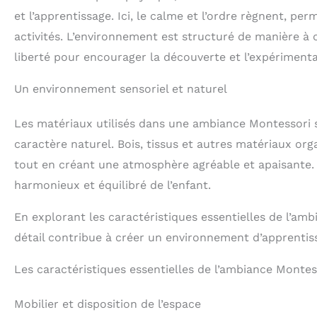
une table enfant avec 2
et l’apprentissage. Ici, le calme et l’ordre règnent, p
chaises assorties, idéal
activités. L’environnement est structuré de manière à 
pour créer un espace de
jeu, de dessin ou
liberté pour encourager la découverte et l’expérimenta
d’apprentissage
parfaitement adapté aux
plus petits. TABLE
Un environnement sensoriel et naturel
ENFANT DESIGN ET
SÉCURISÉE : Le bureau
Les matériaux utilisés dans une ambiance Montessori so
aux angles arrondis et
les chaises aux lignes
caractère naturel. Bois, tissus et autres matériaux org
douces offrent un
environnement sûr et
tout en créant une atmosphère agréable et apaisante.
confortable, idéal pour
harmonieux et équilibré de l’enfant.
une chambre ou une
salle de jeux. PLATEAU
RÉSISTANT ET FACILE À
En explorant les caractéristiques essentielles de l
VIVRE : La table enfant
détail contribue à créer un environnement d’apprentis
est équipée d’un
plateau en MDF
hydrofugé qui résiste à
Les caractéristiques essentielles de l’ambiance Montes
l’eau et se nettoie en un
instant, facilitant toutes
Mobilier et disposition de l’espace
les activités créatives.
ATMOSPHERA,