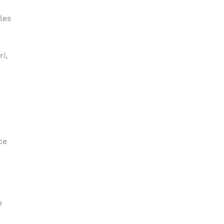
les
i,
ce
e