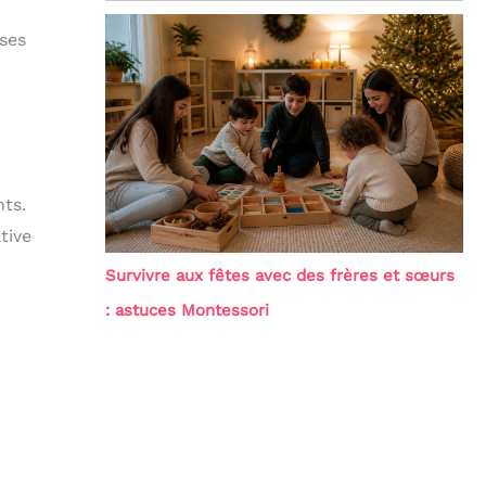
ses
ts.
tive
Survivre aux fêtes avec des frères et sœurs
: astuces Montessori