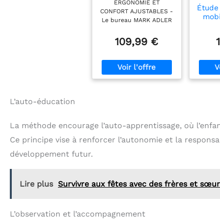
ERGONOMIE ET
Enfants, Hauteur
Étude
CONFORT AJUSTABLES -
Réglable Gris
mobi
Le bureau MARK ADLER
STUDY 3.0 est conçu
pour accompagner la
109,99 €
croissance de votre
enfant grâce à sa
hauteur réglable. Le
plateau inclinable
permet d’adapter la
surface de travail pour
écrire, dessiner ou lire
L’auto-éducation
confortablement. Cela
favorise une posture
La méthode encourage l’auto-apprentissage, où l’enfant
correcte, essentielle
pour la santé à long
Ce principe vise à renforcer l’autonomie et la respons
terme. Son design
développement futur.
ergonomique assure un
espace de travail sain et
confortable SURFACE DE
TRAVAIL INCLINABLE -
Lire plus
Survivre aux fêtes avec des frères et sœu
Le plateau du bureau
peut être incliné selon
différents angles, offrant
L’observation et l’accompagnement
à votre enfant une