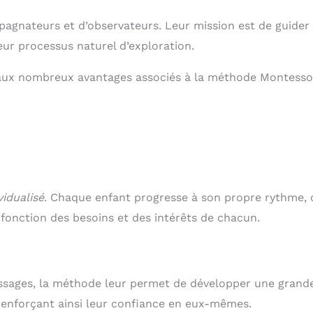
décoration ou jouet
éducatif pour
agnateurs et d’observateurs. Leur mission est de guider 
l'éducation, les loisirs
dans la chambre des
eur processus naturel d’exploration.
enfants.
aux nombreux avantages associés à la méthode Montessor
vidualisé
. Chaque enfant progresse à son propre rythme, 
fonction des besoins et des intérêts de chacun.
issages, la méthode leur permet de développer une grand
renforçant ainsi leur confiance en eux-mêmes.