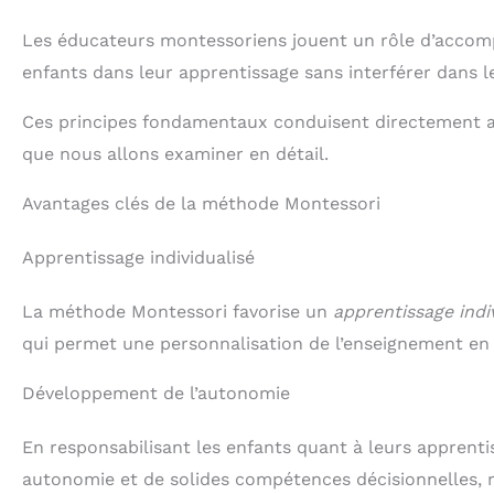
meilleure vue et un
meilleur confort. Cette
Les éducateurs montessoriens jouent un rôle d’accomp
fonctionnalité aide à
réduire la fatigue des
enfants dans leur apprentissage sans interférer dans l
yeux et du cou pendant
les longues séances
Ces principes fondamentaux conduisent directement 
d’étude ou de dessin. Le
réglage est simple et
que nous allons examiner en détail.
sécurisé, garantissant
une utilisation facile et
Avantages clés de la méthode Montessori
adaptée à tous les âges.
C’est un atout majeur
pour favoriser la
Apprentissage individualisé
concentration et la
productivité ESPACE DE
RANGEMENT PRATIQUE -
La méthode Montessori favorise un
apprentissage indi
Équipé d’un tiroir
qui permet une personnalisation de l’enseignement en 
spacieux, le bureau
MARK ADLER STUDY 3.0
offre un espace de
Développement de l’autonomie
rangement pratique
pour les fournitures
En responsabilisant les enfants quant à leurs apprent
scolaires, livres et autres
accessoires. Cela permet
autonomie et de solides compétences décisionnelles, 
de garder le plan de