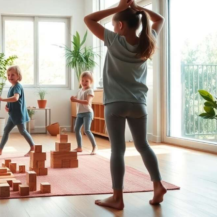
AMOVIBLES DU TABLEAU
tro douces, textures
SENSORIEL
relief, papier crissant
MONTESSORI - Les
t bruits d’élastique.
couches centrales du
aque jouet est pensé
Montessori busy board
ur le développement
peuvent être retirées de
soriel et moteur dès
la mallette grâce à sa
6 mois. Améliore la
fermeture éclair. Cela
ordination œil-main,
leur permet de jouer
la préhension,
avec chacune
lignement, le tirage et
séparément. Avec ces
l’empilement –
valise apprentissage
eloppe concentration
Montessori, ils
et logique
trouveront huit tâches
prentissage précoce
différentes: vêtements
omplet: Des motifs
et accessoires, couleurs,
d’animaux, lettres
chiffres, alphabet,
nglaises, chiffres en
formes géométriques,
relief aux formes
conte animalier, heures
ométriques et corps
et dates, et fermetures.
célestes
Jeu Montessori 1 2 3 4 5
oile/lune/soleil) – ce
6 7 JOUET EDUCATIF EN
uet bebe 6-9-12 mois
ANGLAIS - Sur ce
ègre couleurs, formes,
planche activité
chiffres, lettres et
Montessori, toutes les
nimaux. Les parents