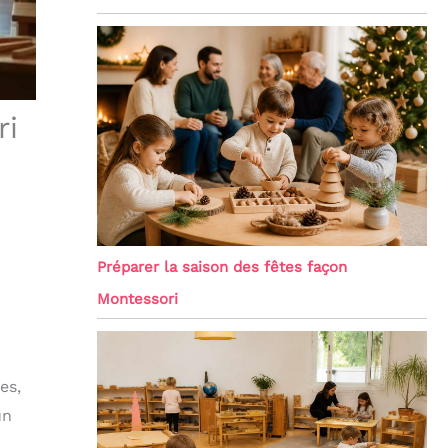
ri
Préparer la saison des fêtes façon
Montessori
es,
un