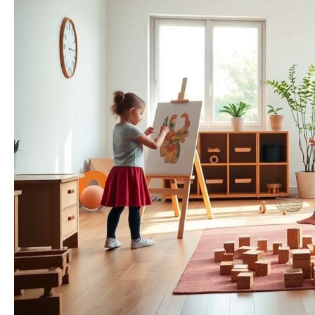
sensoriel aidera les
ré
enfants à profiter
en 
d'heures de
e
divertissement. La
Ch
planche de bois
po
nécessite 2 piles AAA
sen
(les piles ne sont pas
incluses dans le jeu de
co
jouets). 【Jouets
Sensoriels de Haute
l’a
Qualité】 Notre planche
à jouets pour tout-petits
dév
est fabriquée en bois
écologique. Bords lisses
Ap
du produit et tous les
c
boutons, interrupteurs
et manettes de vitesse
a
sont solidement
installés. La planche
gé
occupée est de haute
qualité et très robuste.
(ét
Vous n'avez pas à
jo
craindre que votre bébé
int
ne le casse et il est très
sûr pour les enfants. La
a