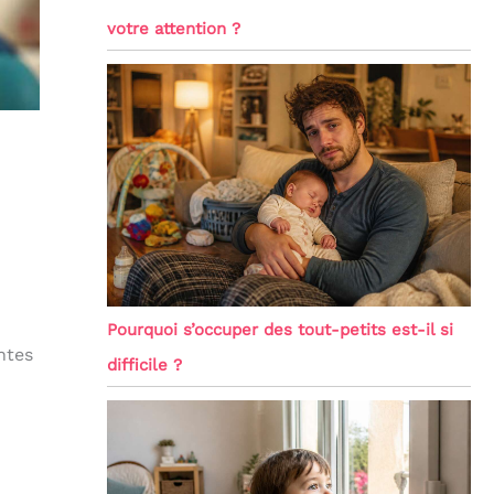
votre attention ?
Pourquoi s’occuper des tout-petits est-il si
ntes
difficile ?