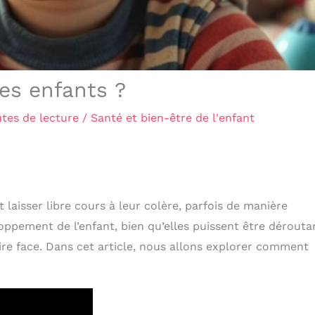
es enfants ?
tes de lecture
/
Santé et bien-être de l'enfant
aisser libre cours à leur colère, parfois de manière
oppement de l’enfant, bien qu’elles puissent être dérouta
ire face. Dans cet article, nous allons explorer comment