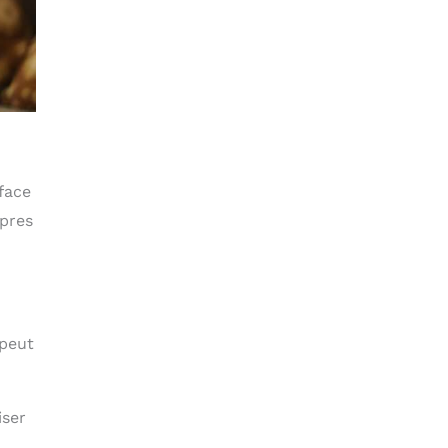
 face
opres
 peut
iser