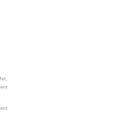
fet,
vent
ment