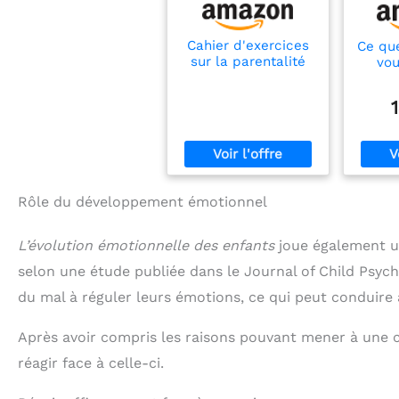
Cahier d'exercices
Ce qu
sur la parentalité
vou
par l: Activités
paren
pratiques pour
natur
renforcer le lien
Re
parent-enfant et
l'inst
favoriser
l
l'épanouissement
d'enfants confiants
et prospères
Rôle du développement émotionnel
L’évolution émotionnelle des enfants
joue également un 
selon une étude publiée dans le Journal of Child Psych
du mal à réguler leurs émotions, ce qui peut conduire
Après avoir compris les raisons pouvant mener à une 
réagir face à celle-ci.