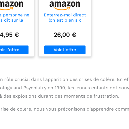
e personne ne
Enterrez-moi direct
s dit sur la
(on est bien six
talité: entre
pieds sous terre) -
e et culture:
Une BD sur la
14,95 €
26,00 €
nouer avec
grossesse et la
inct, guidé par
parentalité
a science
rôle crucial dans l’apparition des crises de colère. En ef
ology and Psychiatry en 1999, les jeunes enfants ont sou
 à des explosions durant des moments de frustration.
crise de colère, nous vous préconisons d’apprendre com