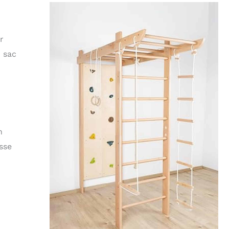
r
u sac
n
sse