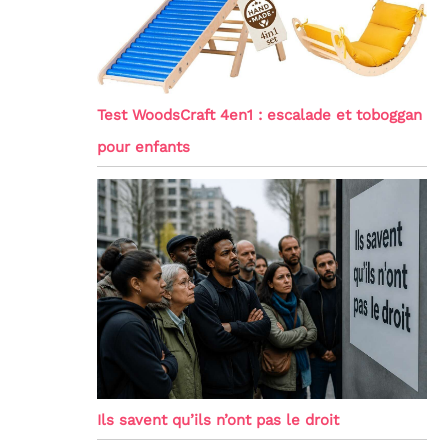
Test WoodsCraft 4en1 : escalade et toboggan
pour enfants
Ils savent qu’ils n’ont pas le droit