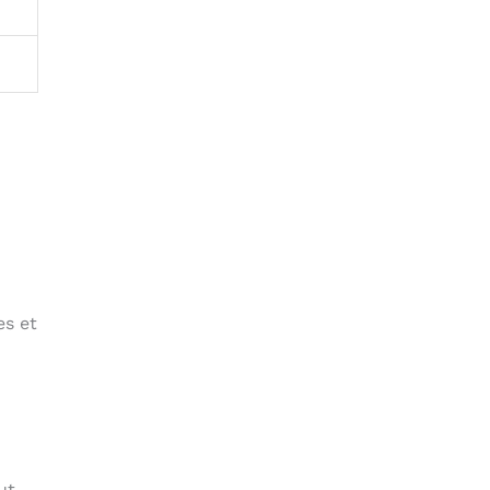
es et
ut