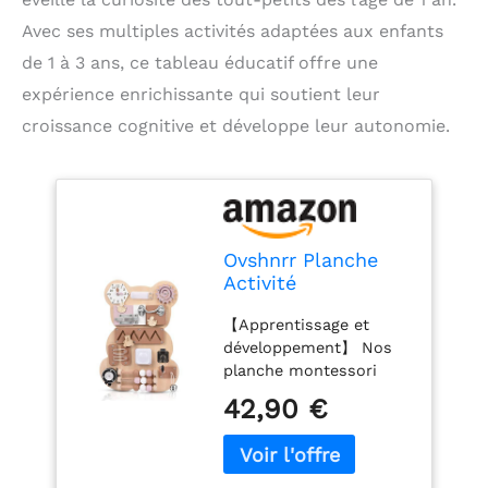
Avec ses multiples activités adaptées aux enfants
de 1 à 3 ans, ce tableau éducatif offre une
expérience enrichissante qui soutient leur
croissance cognitive et développe leur autonomie.
Ovshnrr Planche
Activité
Montessori, Busy
【Apprentissage et
Board Montessori
développement】 Nos
Jeux pour
planche montessori
Apprendre la
sont spécialement
Motricité Fine
42,90 €
conçus pour les enfants
Tableau Montessori
âgés de 1 à 3 ans et
pour Enfant 1 2 3
peuvent aider les
Ans
enfants à développer