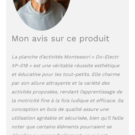
bords sont
soigneusement polis
pour garantir que
chaque coin est arrondi,
de sorte qu'il n'y a pas
besoin de s'inquiéter
Mon avis sur ce produit
des rayures sur les
doigts des enfants
【Jeu de voyage】 Que
La planche d’activités Montessori « Do-Electr
vous voyagiez en voiture
XP-018 » est une véritable réussite esthétique
ou en avion, le busy
board peut occuper
et éducative pour les tout-petits. Elle charme
votre enfant pendant
par son allure attrayante et la variété des
longtemps, non
seulement peut garder
activités proposées, rendant l’apprentissage de
l'énergie des parents,
la motricité fine à la fois ludique et efficace. Sa
mais également exercer
conception en bois de qualité assure une
la capacité
d'apprentissage des
utilisation agréable et sécurisée, bien qu’il faille
enfants 【Meilleur
noter que certains éléments pourraient se
cadeau】 Ce planche