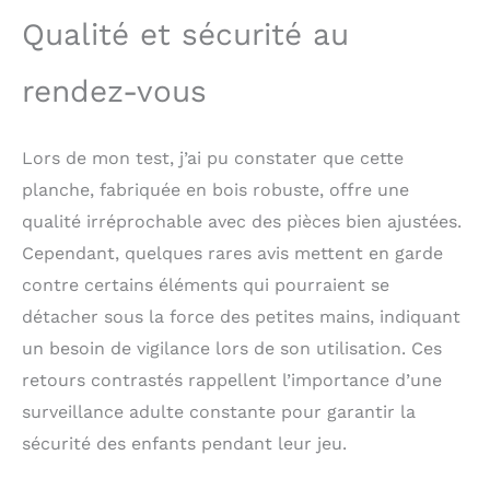
ou en avion, le busy
Qualité et sécurité au
board peut occuper
votre enfant pendant
longtemps, non
rendez-vous
seulement peut garder
l'énergie des parents,
mais également exercer
Lors de mon test, j’ai pu constater que cette
la capacité
planche, fabriquée en bois robuste, offre une
d'apprentissage des
enfants 【Meilleur
qualité irréprochable avec des pièces bien ajustées.
cadeau】 Ce planche
Cependant, quelques rares avis mettent en garde
busy board est plein de
contre certains éléments qui pourraient se
défis amusants pour
éloigner les enfants des
détacher sous la force des petites mains, indiquant
écrans électroniques, et
un besoin de vigilance lors de son utilisation. Ces
la forme mignonne est
retours contrastés rappellent l’importance d’une
très populaire auprès
des enfants 【Garantie
surveillance adulte constante pour garantir la
après-vente】Service
sécurité des enfants pendant leur jeu.
après-vente 24h/24,
vous fournit de bons