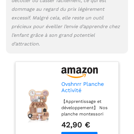
décoller ou casser facilement, ce qui est
busy board est plein de
défis amusants pour
dommage au regard du prix légèrement
éloigner les enfants des
excessif. Malgré cela, elle reste un outil
écrans électroniques, et
la forme mignonne est
précieux pour éveiller l’envie d’apprendre chez
très populaire auprès
l’enfant grâce à son grand potentiel
des enfants 【Garantie
d’attraction.
après-vente】Service
après-vente 24h/24,
vous fournit de bons
produits et un service
attentionné
Ovshnrr Planche
Activité
Montessori, Busy
【Apprentissage et
Board Montessori
développement】 Nos
Jeux pour
planche montessori
Apprendre la
sont spécialement
Motricité Fine
42,90 €
conçus pour les enfants
Tableau Montessori
âgés de 1 à 3 ans et