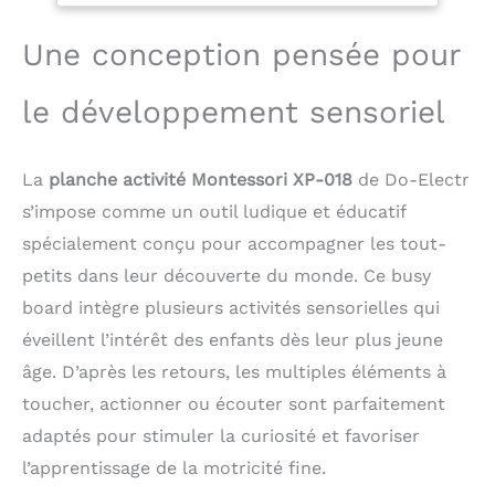
leur motricité fine.Les
enfants peuvent utiliser
Une conception pensée pour
différentes activités
apprendre des
le développement sensoriel
compétences de vie
intéressantes
【Matériau de haute
La
planche activité Montessori XP-018
de Do-Electr
qualité】 Le Tableau
Montessori est fabriqué
s’impose comme un outil ludique et éducatif
en contreplaqué de
spécialement conçu pour accompagner les tout-
haute qualité et les
petits dans leur découverte du monde. Ce busy
bords sont
soigneusement polis
board intègre plusieurs activités sensorielles qui
pour garantir que
éveillent l’intérêt des enfants dès leur plus jeune
chaque coin est arrondi,
de sorte qu'il n'y a pas
âge. D’après les retours, les multiples éléments à
besoin de s'inquiéter
toucher, actionner ou écouter sont parfaitement
des rayures sur les
adaptés pour stimuler la curiosité et favoriser
doigts des enfants
【Jeu de voyage】 Que
l’apprentissage de la motricité fine.
vous voyagiez en voiture