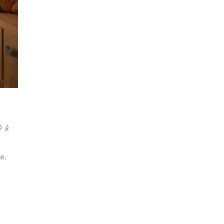
é à
e.