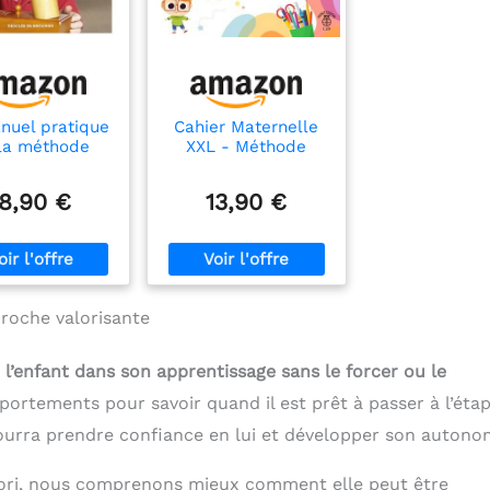
nuel pratique
Cahier Maternelle
la méthode
XXL - Méthode
ssori: Inédit
Montessori: Plus de
nçais, édition
200 activités pour
18,90 €
13,90 €
istorique
préparer les
enfants de 3 à 6
ans pour la rentrée
en primaire : tracer,
écrire, lire,
compter, découper
proche valorisante
et bien plus encore
’enfant dans son apprentissage sans le forcer ou le
portements pour savoir quand il est prêt à passer à l’éta
pourra prendre confiance en lui et développer son autono
ori, nous comprenons mieux comment elle peut être