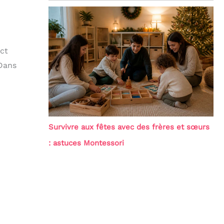
ct
 Dans
Survivre aux fêtes avec des frères et sœurs
: astuces Montessori