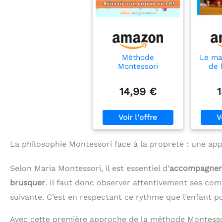
Méthode
Le ma
Montessori
de 
Maternelle: 250+
Monte
Activités ludiques
en fra
14,99 €
pour réussir son
h
entrée en CP.
Apprendre à tracer,
écrire, lire,
compter, maths et
bien plus encore
La philosophie Montessori face à la propreté : une ap
(XXL Cahier
d'activités 4-6 ans)
Selon Maria Montessori, il est essentiel d’
accompagner l
brusquer
. Il faut donc observer attentivement ses com
suivante. C’est en respectant ce rythme que l’enfant 
Avec cette première approche de la méthode Montess