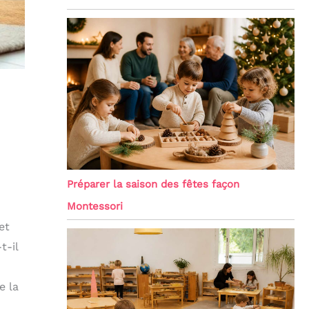
Préparer la saison des fêtes façon
Montessori
et
t-il
e la