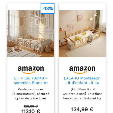
-13%
LIT Pilou 70x140 +
LALAHO Montessori
sommier, Blanc et
Lit d'enfant Lit au
Naturel
Sol 90x200 cm -
Couleurs douces
【Multifunctional
Bois Massif
(blanc/naturel), sécurité
Children's Bed】This floor
optimale grâce à ses
fence bed is designed for
barrières Ne convient pas
children. Il peut être
129,99 €
aux enfants de moins de
utilisé comme un lit, un
134,99 €
113,10 €
2 ans Hauteur maximale
espace pour les enfants