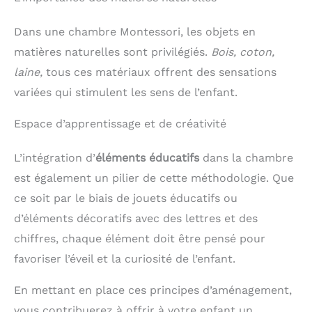
des tout-petits dans leur
exploration du monde.
Dans une chambre Montessori, les objets en
【Politique de retour 90
jours & garantie 1 an】
matières naturelles sont privilégiés.
Bois, coton,
Chez FUNLIO, nous nous
laine,
tous ces matériaux offrent des sensations
engageons à fournir des
produits et un service
variées qui stimulent les sens de l’enfant.
client de qualité. Vous
bénéficiez d'une politique
Espace d’apprentissage et de créativité
de retour de 90 jours
ainsi qu’une garantie d’un
an. En cas de pièce
L’intégration d’
éléments éducatifs
dans la chambre
manquante ou
endommagée pendant le
est également un pilier de cette méthodologie. Que
transport, n'hésitez pas à
ce soit par le biais de jouets éducatifs ou
nous contacter. Nous
vous enverrons
d’éléments décoratifs avec des lettres et des
gratuitement une pièce
chiffres, chaque élément doit être pensé pour
de rechange ou
procéderons à un
favoriser l’éveil et la curiosité de l’enfant.
échange sous deux jours
ouvrés. Dans les deux
cas, vous recevrez
En mettant en place ces principes d’aménagement,
également un
vous contribuerez à offrir à votre enfant un