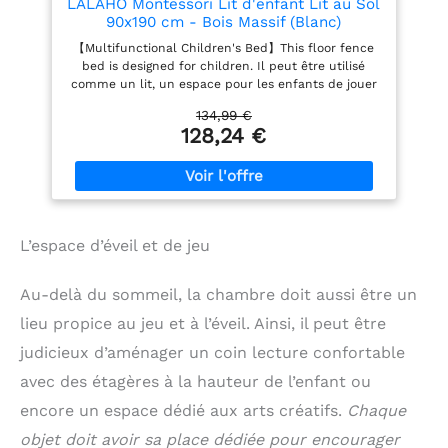
LALAHO Montessori Lit d'enfant Lit au Sol
en bois est du bois de pin
90x190 cm - Bois Massif (Blanc)
de haute qualité. Chaque
【Multifunctional Children's Bed】This floor fence
partie est renforcée par
bed is designed for children. Il peut être utilisé
des pièces en alliage, ce
comme un lit, un espace pour les enfants de jouer
qui est sûr et fiable.
et de lire. 【Upgraded Door Lock】Le lit de sol pour
【Facile à assembler】Le
134,99 €
enfants est conçu avec une petite porte et 2
paquet contient des
128,24 €
serrures de porte à bouton-poussoir, qui sont plus
instructions détaillées et
pratiques à ouvrir et à fermer et ne sont pas faciles
toutes les pièces et
à rouiller, assurant la sécurité. Si l'enfant grandit et
outils. Il vous suffit de
n'a pas besoin de la porte, la porte peut également
suivre les instructions
être retirée. 【Aucune latte n'est nécessaire】Le lit
pour compléter
d'enfant comprend 12 lattes, et vous n'avez pas
facilement l'installation.
L’espace d’éveil et de jeu
besoin d'acheter un sommier à ressorts
séparément. En outre, les lattes de lit sont faciles à
démonter, ce qui facilite le nettoyage. 【Stable et
Au-delà du sommeil, la chambre doit aussi être un
robuste】La matière première de ce lit de sol en
bois est du bois de pin de haute qualité. Chaque
lieu propice au jeu et à l’éveil. Ainsi, il peut être
partie est renforcée par des pièces en alliage, ce
judicieux d’aménager un coin lecture confortable
qui est sûr et fiable. 【Facile à assembler】Le
paquet contient des instructions détaillées et
avec des étagères à la hauteur de l’enfant ou
toutes les pièces et outils. Il vous suffit de suivre
encore un espace dédié aux arts créatifs.
Chaque
les instructions pour compléter facilement
l'installation.
objet doit avoir sa place dédiée pour encourager