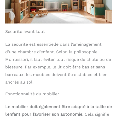
L'assemblage est un jeu
d'enfant grâce aux pièces
numérotées et au guide
illustré. Comptez environ
30 minutes, sans outil
spécial. Le nettoyage est
Sécurité avant tout
tout aussi simple : un
coup de chiffon humide
pour le bois, et les
La sécurité est essentielle dans l’aménagement
pochettes en tissu sont
lavables en machine. Une
d’une chambre d’enfant. Selon la philosophie
idée cadeau pratique et
Montessori, il faut éviter tout risque de chute ou de
appréciée !
blessure. Par exemple, le lit doit être bas et sans
barreaux, les meubles doivent être stables et bien
ancrés au sol.
Fonctionnalité du mobilier
Le mobilier doit également être adapté à la taille de
l’enfant pour favoriser son autonomie.
Cela signifie