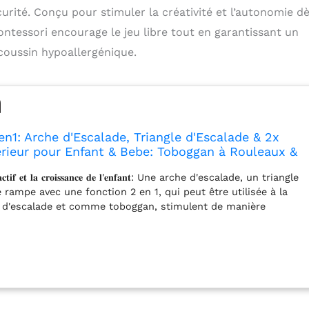
rité. Conçu pour stimuler la créativité et l’autonomie dè
ntessori encourage le jeu libre tout en garantissant un
coussin hypoallergénique.
n1: Arche d'Escalade, Triangle d'Escalade & 2x
rieur pour Enfant & Bebe: Toboggan à Rouleaux &
Toboggan | Arche Montessori avec Coussin
𝐞𝐮 𝐚𝐜𝐭𝐢𝐟 𝐞𝐭 𝐥𝐚 𝐜𝐫𝐨𝐢𝐬𝐬𝐚𝐧𝐜𝐞 𝐝𝐞 𝐥'𝐞𝐧𝐟𝐚𝐧𝐭: Une arche d'escalade, un triangle
ique
 rampe avec une fonction 2 en 1, qui peut être utilisée à la
d'escalade et comme toboggan, stimulent de manière
ité et la coordination de l'enfant, tout en stimulant sa
er, construire des grottes, se tenir en équilibre, se balancer,
dre: tout cela dans un seul set de jeu Montessori! 𝐓𝐨𝐛𝐨𝐠𝐠𝐚𝐧 𝐚̀
𝐥𝐞 𝐝é𝐯𝐞𝐥𝐨𝐩𝐩𝐞𝐦𝐞𝐧𝐭 𝐬𝐞𝐧𝐬𝐨𝐫𝐢𝐞𝐥: Le toboggan à rouleaux offre une
ielle inoubliable, favorise la condition physique, l'équilibre et
motrice des enfants, et soutient le développement des
tives et émotionnelles à travers un jeu créatif et interactif.