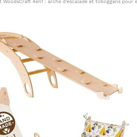
t WoodsCraft 4en1 : arche d’escalade et toboggans pour 