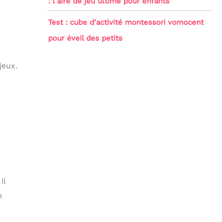
: l’aire de jeu ultime pour enfants
Test : cube d’activité montessori vomocent
pour éveil des petits
jeux.
il
x