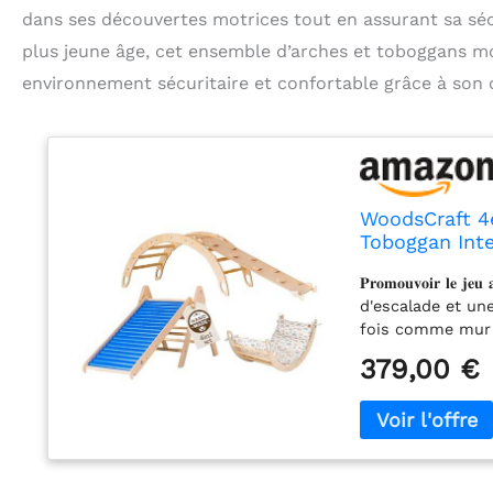
dans ses découvertes motrices tout en assurant sa sécu
plus jeune âge, cet ensemble d’arches et toboggans mo
environnement sécuritaire et confortable grâce à son 
WoodsCraft 4e
Toboggan Inte
2en1: Rampe/
𝐏𝐫𝐨𝐦𝐨𝐮𝐯𝐨𝐢𝐫 𝐥𝐞 𝐣
Hypoallergén
d'escalade et une
fois comme mur 
ludique la motric
379,00 €
créativité. Grimp
glisser et se déten
𝐫𝐨𝐮𝐥𝐞𝐚𝐮𝐱 𝐩𝐨𝐮𝐫 
expérience sensor
la coordination 
compétences cogni