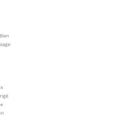
 Bien
usage
ux
rigé
ée
on