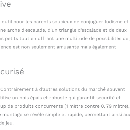
ive
𝐨𝐧𝐟𝐨𝐫𝐭 𝐩𝐫𝐞𝐦𝐢𝐮𝐦: Fabriqués à la main pour une stabilité et une
 La construction unique à 5 chambres avec une sensation de
es de polyester hypoallergéniques Amball, conserve sa forme
util pour les parents soucieux de conjuguer ludisme et
face douce. Disponible en 4 types de matériaux : velours,
 arche d’escalade, d’un triangle d’escalade et de deux
n premium ou standard. Disponible avec une fermeture éclair
acile. 𝐋𝐚 𝐬é𝐜𝐮𝐫𝐢𝐭é 𝐞𝐬𝐭 𝐥𝐚 𝐩𝐫𝐢𝐨𝐫𝐢𝐭é 𝐚𝐛𝐬𝐨𝐥𝐮𝐞: Chez
es petits tout en offrant une multitude de possibilités de 
curité de votre enfant est notre priorité. Nos jeux d'intérieur
érience est non seulement amusante mais également
t soigneusement fabriqués à la main à partir de bois de pin
 pour assurer des surfaces parfaitement lisses et garantir un
re enfant. Contrairement aux produits fabriqués à partir de
icules MDF, nos produits en bois se distinguent par leur
écurisé
ur longévité. 𝐂𝐨𝐧𝐭𝐞𝐧𝐮 𝐝𝐮 𝐬𝐞𝐭: 1x arche d'escalade (couleur:
ngle d'escalade (couleur: naturel), 1x toboggan/rampe
oboggan à rouleaux et 1x coussin (Coton Premium: Rainbows).
x. Contrairement à d’autres solutions du marché souvent
une notice et toutes les pièces de montage nécessaires.
tilise un bois épais et robuste qui garantit sécurité et
p de produits concurrents (1 mètre contre 0, 79 mètre), 
Le montage se révèle simple et rapide, permettant ainsi au
e jeu.