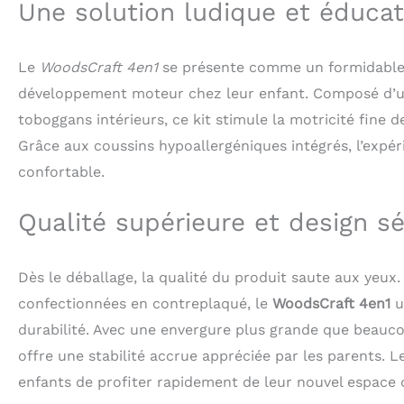
Une solution ludique et éducat
𝐂𝐨𝐮𝐬𝐬𝐢𝐧𝐬 𝐝𝐞 
détente ultimes.
plumes, des bill
Le
WoodsCraft 4en1
se présente comme un formidable o
et offre une sur
développement moteur chez leur enfant. Composé d’une
mousseline, coto
pratique pour un lavage f
toboggans intérieurs, ce kit stimule la motricité fine d
WoodsCraft, la sé
Grâce aux coussins hypoallergéniques intégrés, l’exp
pour enfants son
de haute qualité
confortable.
jeu sûr pour vot
panneaux de part
Qualité supérieure et design s
grande qualité et le
naturel), 1x tria
d'escalade, 1x t
Dès le déballage, la qualité du produit saute aux yeu
Le set comprend 
confectionnées en contreplaqué, le
WoodsCraft 4en1
u
durabilité. Avec une envergure plus grande que beaucou
offre une stabilité accrue appréciée par les parents. 
enfants de profiter rapidement de leur nouvel espace d