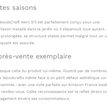
tes saisons
oodsCraft 4en1
. S’il est parfaitement conçu pour une
’avoir installé dans le jardin où il s’épanouit tout autant.
ies prolongées, sa structure stable permet malgré tout un 
équate est assurée.
après-vente exemplaire
sque celle du produit lui-même. Illustré par de nombre
hoix Woodcrafts même face à un petit défaut esthétique cor
unanimes : avec une note parfaite sur Amazon France bas
 au rendez-vous. Cette reconnaissance est le reflet direct n
ngagement envers ses consommateurs.