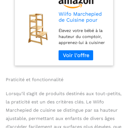
Wiifo Marchepied
de Cuisine pour
Tout-Petits,
Élevez votre bébé à la
Hauteur réglable en
hauteur du comptoir,
Hauteur, Tour
apprenez-lui à cuisiner
Debout pour Tout-
pour obtenir une aide
Petits (Naturel)
plus petite dans un
proche avenir. Rendez
votre cuisine pleine de
plaisir Vous pouvez
également le mettre
Praticité et fonctionnalité
dans la salle de lavage
pour que les enfants
Lorsqu’il s’agit de produits destinés aux tout-petits,
puissent se brosser les
la praticité est un des critères clés. Le Wiifo
dents par eux-mêmes.
3 hauteurs
Marchepied de cuisine se distingue par sa hauteur
réglables : avec trois
ajustable, permettant aux enfants de divers âges
hauteurs de plateforme
d’accéder facilement aux surfaces plus élevées, que
intégrées, les enfants et