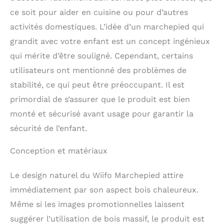
les tout-petits pourront
ce soit pour aider en cuisine ou pour d’autres
grandir avec leur
activités domestiques. L’idée d’un marchepied qui
tabouret. Les hauteurs
de 40,6 cm, 47 cm et
grandit avec votre enfant est un concept ingénieux
53,3 cm sont
qui mérite d’être souligné. Cependant, certains
rapidement disponibles
utilisateurs ont mentionné des problèmes de
pour obtenir la hauteur
parfaite pour les
stabilité, ce qui peut être préoccupant. Il est
enfants de tout âge.
primordial de s’assurer que le produit est bien
Fabriqué à partir de
monté et sécurisé avant usage pour garantir la
bois, soigneusement
recouvert d'un
sécurité de l’enfant.
revêtement durable,
non toxique et sans
Conception et matériaux
plomb. Les balustrades
à quatre côtés offrent
Le design naturel du Wiifo Marchepied attire
un soutien parfait
lorsque votre bébé est à
immédiatement par son aspect bois chaleureux.
l'intérieur. Assise en
Même si les images promotionnelles laissent
forme de « A » pour
suggérer l’utilisation de bois massif, le produit est
éviter tout risque de