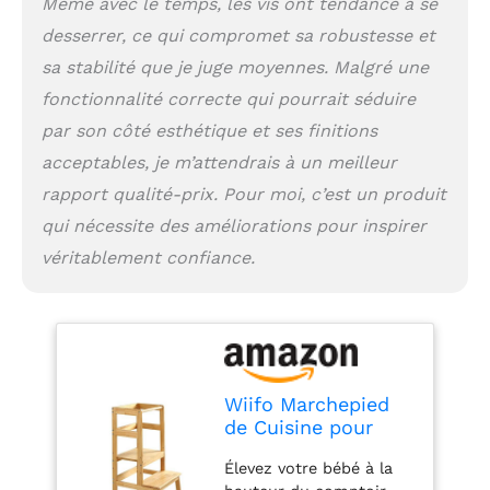
Même avec le temps, les vis ont tendance à se
chaque côté, facile et
pratique pour les
desserrer, ce qui compromet sa robustesse et
enfants de déplacer le
sa stabilité que je juge moyennes. Malgré une
tabouret
fonctionnalité correcte qui pourrait séduire
indépendamment. Âge :
18 mois à 5 ans,
par son côté esthétique et ses finitions
capacité de charge de
acceptables, je m’attendrais à un meilleur
68 kg.
rapport qualité-prix. Pour moi, c’est un produit
qui nécessite des améliorations pour inspirer
véritablement confiance.
Wiifo Marchepied
de Cuisine pour
Tout-Petits,
Élevez votre bébé à la
Hauteur réglable en