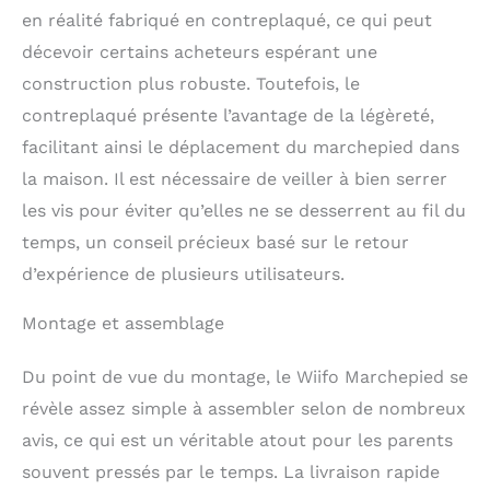
chute.
Poids de
en réalité fabriqué en contreplaqué, ce qui peut
seulement 5,7 kg avec
décevoir certains acheteurs espérant une
poignées intégrées de
chaque côté, facile et
construction plus robuste. Toutefois, le
pratique pour les
contreplaqué présente l’avantage de la légèreté,
enfants de déplacer le
facilitant ainsi le déplacement du marchepied dans
tabouret
indépendamment. Âge :
la maison. Il est nécessaire de veiller à bien serrer
18 mois à 5 ans,
les vis pour éviter qu’elles ne se desserrent au fil du
capacité de charge de
temps, un conseil précieux basé sur le retour
68 kg.
d’expérience de plusieurs utilisateurs.
Montage et assemblage
Du point de vue du montage, le Wiifo Marchepied se
révèle assez simple à assembler selon de nombreux
avis, ce qui est un véritable atout pour les parents
souvent pressés par le temps. La livraison rapide