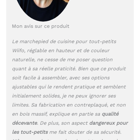
de 40,6 cm, 47 cm et
53,3 cm sont
rapidement disponibles
pour obtenir la hauteur
Mon avis sur ce produit
parfaite pour les
enfants de tout âge.
Le marchepied de cuisine pour tout-petits
Fabriqué à partir de
Wiifo, réglable en hauteur et de couleur
bois, soigneusement
recouvert d'un
naturelle, ne cesse de me poser question
revêtement durable,
quant à sa réelle praticité. Bien que ce produit
non toxique et sans
plomb. Les balustrades
soit facile à assembler, avec ses options
à quatre côtés offrent
ajustables qui le rendent pratique et semblent
un soutien parfait
initialement solides, je ne peux ignorer ses
lorsque votre bébé est à
l'intérieur. Assise en
limites. Sa fabrication en contreplaqué, et non
forme de « A » pour
en bois massif, explique en partie sa
qualité
éviter tout risque de
décevante
. De plus, son aspect
dangereux pour
chute.
Poids de
seulement 5,7 kg avec
les tout-petits
me fait douter de sa sécurité.
poignées intégrées de