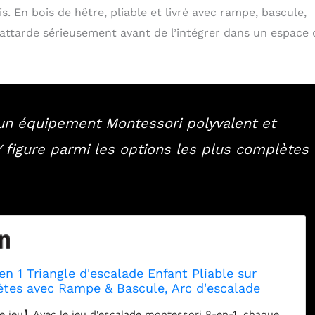
s. En bois de hêtre, pliable et livré avec rampe, bascule,
y attarde sérieusement avant de l’intégrer dans un espace 
’un équipement Montessori polyvalent et
 figure parmi les options les plus complètes
 1 Triangle d'escalade Enfant Pliable sur
tes avec Rampe & Bascule, Arc d'escalade
n Bois Hêtre avec 2 Voitures & Labyrinthe, Aire
 jeu】Avec le jeu d'escalade montessori 8-en-1, chaque