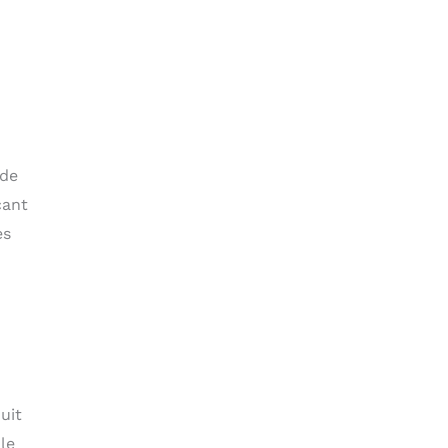
 de
cant
es
duit
le