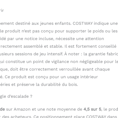
rir
uipement destiné aux jeunes enfants. COSTWAY indique une
 le produit n’est pas conçu pour supporter le poids ou les
dé par une notice incluse, nécessite une attention
rectement assemblé et stable. Il est fortement conseillé
usieurs sessions de jeu intensif. À noter : la garantie fabri
qui constitue un point de vigilance non négligeable pour l
atique, doit être correctement verrouillée avant chaque
né. Ce produit est conçu pour un usage intérieur
ries et préserve la durabilité du bois.
ngle d’escalade ?
ade
sur Amazon et une note moyenne de
4,5 sur 5
, le pro
art des acheteurs. Ce positionnement place COSTWAY dans 