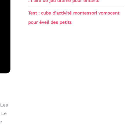
: l’aire de jeu ultime pour enfants
Test : cube d’activité montessori vomocent
pour éveil des petits
 Les
 Le
e