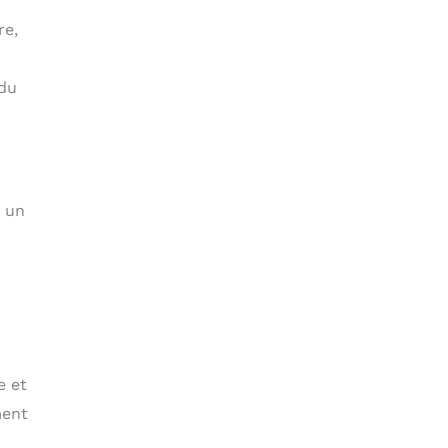
re,
 du
, un
e et
ment