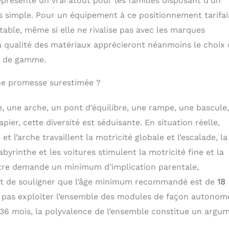
représente un vrai atout pour les familles disposant d’un
s simple. Pour un équipement à ce positionnement tarifai
table, même si elle ne rivalise pas avec les marques
a qualité des matériaux apprécieront néanmoins le choix
s de gamme.
ne promesse surestimée ?
, une arche, un pont d’équilibre, une rampe, une bascule
apier, cette diversité est séduisante. En situation réelle,
t l’arche travaillent la motricité globale et l’escalade, la
labyrinthe et les voitures stimulent la motricité fine et la
autre demande un minimum d’implication parentale,
ent de souligner que l’âge minimum recommandé est de
18
ra pas exploiter l’ensemble des modules de façon autonom
t 36 mois, la polyvalence de l’ensemble constitue un argu