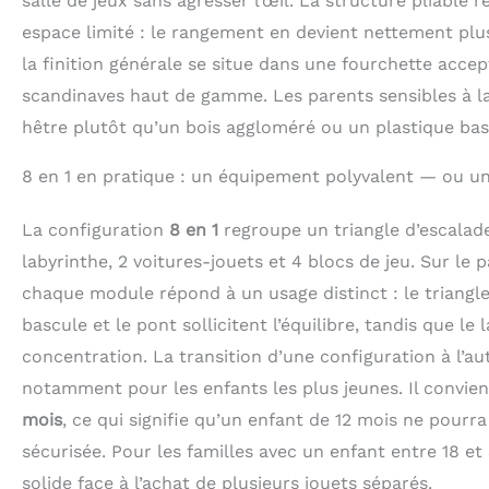
salle de jeux sans agresser l’œil. La structure pliable 
espace limité : le rangement en devient nettement plu
la finition générale se situe dans une fourchette accep
scandinaves haut de gamme. Les parents sensibles à l
hêtre plutôt qu’un bois aggloméré ou un plastique ba
8 en 1 en pratique : un équipement polyvalent — ou u
La configuration
8 en 1
regroupe un triangle d’escalade
labyrinthe, 2 voitures-jouets et 4 blocs de jeu. Sur le p
chaque module répond à un usage distinct : le triangle e
bascule et le pont sollicitent l’équilibre, tandis que le 
concentration. La transition d’une configuration à l’
notamment pour les enfants les plus jeunes. Il convi
mois
, ce qui signifie qu’un enfant de 12 mois ne pour
sécurisée. Pour les familles avec un enfant entre 18 e
solide face à l’achat de plusieurs jouets séparés.