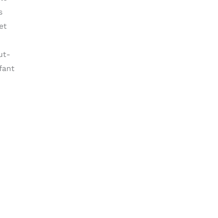
s
et
ut-
fant