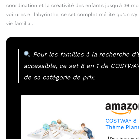
coordination et la créativité des enfants jusqu’à 36 moi
voitures et labyrinthe, ce set complet mérite qu’on s’
vie familial.
Pour les familles à la recherche d
accessible, ce set 8 en 1 de COSTWAY
de sa catégorie de prix.
COSTWAY 8 en
Thème Planè
Montessori e
【Des heures de