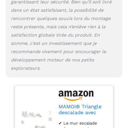
garantissant leur sécurité. Bien qu’il soit livré
s'adapter à n'importe
dans un état satisfaisant, la possibilité de
quel décor. Les
éléments sont décorés
rencontrer quelques soucis lors du montage
de stratifié blanc. Les
reste présente, mais cela n’enlève rien à la
éléments arrondis,
découpés selon la
satisfaction globale tirée du produit. En
méthode CNC, sont
somme, c’est un investissement que je
agréables au toucher et
recommande vivement pour encourager le
permettent à l'enfant de
jouer en toute sécurité.
développement moteur de nos petits
L’élément peut être
explorateurs.
combiné avec d’autres
jouets de la ligne
MAMOI. ✔ Le produit
peut être utilisé à
l'extérieur, mais doit
être stocké dans un
MAMOI® Triangle
endroit sec et propre.
descalade avec
En raison des matériaux
Toboggan Interieur
naturels, il ne doit pas
✔ Le mur escalade
pour Enfant, Mur
être exposé à des