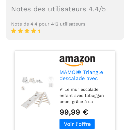
Notes des utilisateurs 4.4/5
Note de 4.4 pour 412 utilisateurs
MAMOI® Triangle
descalade avec
Toboggan Interieur
✔ Le mur escalade
pour Enfant, Mur
enfant avec toboggan
Escalade intérieur
bebe, grâce à sa
en Bois pour Bebe
conception durable,
à partir de 1/2/3 an,
99,99 €
maintiendra un poids
Motricité Libre
allant jusqu'à 50 kg. Les
Montessori
éléments du triangle