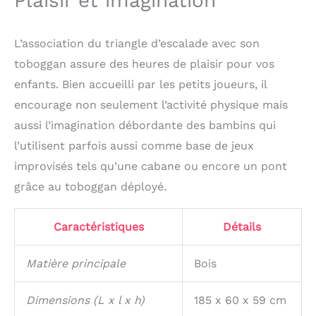
Plaisir et imagination
l'extérieur, mais doit
être stocké dans un
endroit sec et propre.
L’association du triangle d’escalade avec son
En raison des matériaux
toboggan assure des heures de plaisir pour vos
naturels, il ne doit pas
enfants. Bien accueilli par les petits joueurs, il
être exposé à des
conditions
encourage non seulement l’activité physique mais
météorologiques
aussi l’imagination débordante des bambins qui
défavorables telles que
la pluie ou la neige. Le
l’utilisent parfois aussi comme base de jeux
fabricant n'est pas
improvisés tels qu’une cabane ou encore un pont
responsable du non-
grâce au toboggan déployé.
respect des conditions
de stockage des
instructions relatives
Caractéristiques
Détails
aux jouets.
Matière principale
Bois
Dimensions (L x l x h)
185 x 60 x 59 cm