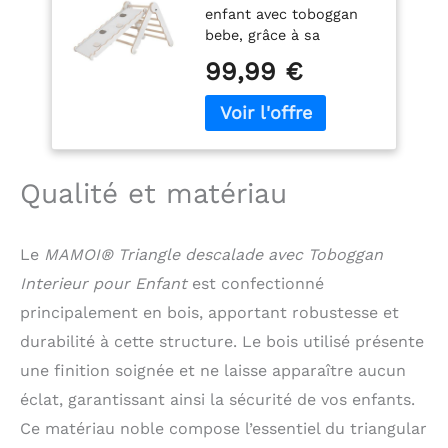
enfant avec toboggan
Escalade intérieur
bebe, grâce à sa
en Bois pour Bebe
conception durable,
à partir de 1/2/3 an,
99,99 €
maintiendra un poids
Motricité Libre
allant jusqu'à 50 kg. Les
Montessori
éléments du triangle
sont fixés avec des
écrous Ericson plats. Le
triangle toboggan
Qualité et matériau
interieur enfant était
esthétiquement fini
avec un placage en bois.
Le
MAMOI® Triangle descalade avec Toboggan
✔ Le mur descalade est
Interieur pour Enfant
est confectionné
fait d’une dalle
composite de haute
principalement en bois, apportant robustesse et
qualité recouverte d’un
durabilité à cette structure. Le bois utilisé présente
placage en bois de
une finition soignée et ne laisse apparaître aucun
contreplaqué et de
bâtons de hêtre. Le
éclat, garantissant ainsi la sécurité de vos enfants.
toboggan interieur est
Ce matériau noble compose l’essentiel du triangular
lisse d’un côté et