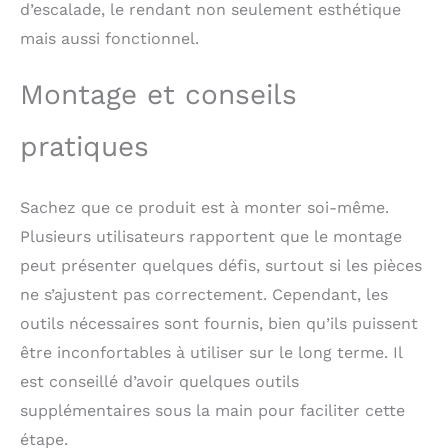
équipé d’échelons de
d’escalade, le rendant non seulement esthétique
l’autre, après quoi
mais aussi fonctionnel.
l’enfant peut grimper.
Les découpes des deux
Montage et conseils
côtés de la planche
permettent de fixer en
toute sécurité le
pratiques
toboggan à l’endroit
choisi. ✔ La hauteur du
mur descalade peut
Sachez que ce produit est à monter soi-même.
être réglée de 20 à 57
Plusieurs utilisateurs rapportent que le montage
cm. En conjonction
avec le tobogan
peut présenter quelques défis, surtout si les pièces
intérieur bebe, les
ne s’ajustent pas correctement. Cependant, les
jouets formeront un
outils nécessaires sont fournis, bien qu’ils puissent
parcours d'obstacles.
Les jouets sont
être inconfortables à utiliser sur le long terme. Il
respectueux de
est conseillé d’avoir quelques outils
l'environnement et sans
danger pour l'enfant -
supplémentaires sous la main pour faciliter cette
en production, des
étape.