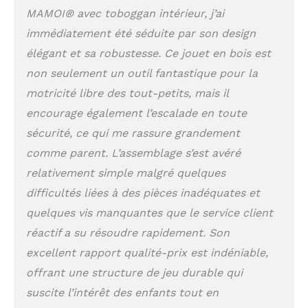
MAMOI® avec toboggan intérieur, j’ai
toboggan à l’endroit
choisi. ✔ La hauteur du
immédiatement été séduite par son design
mur descalade peut
élégant et sa robustesse. Ce jouet en bois est
être réglée de 20 à 57
cm. En conjonction
non seulement un outil fantastique pour la
avec le tobogan
motricité libre des tout-petits, mais il
intérieur bebe, les
encourage également l’escalade en toute
jouets formeront un
parcours d'obstacles.
sécurité, ce qui me rassure grandement
Les jouets sont
comme parent. L’assemblage s’est avéré
respectueux de
relativement simple malgré quelques
l'environnement et sans
danger pour l'enfant -
difficultés liées à des pièces inadéquates et
en production, des
quelques vis manquantes que le service client
préparations
biologiques pour la
réactif a su résoudre rapidement. Son
conservation du bois
excellent rapport qualité-prix est indéniable,
sont utilisées. ✔ Le mur
offrant une structure de jeu durable qui
escalade enfant sont
conservés dans une
suscite l’intérêt des enfants tout en
finition naturelle pour