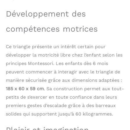
préparations
biologiques pour la
Développement des
conservation du bois
sont utilisées. ✔ Le mur
escalade enfant sont
compétences motrices
conservés dans une
finition naturelle pour
s'adapter à n'importe
Ce triangle présente un intérêt certain pour
quel décor. Les
développer la motricité libre chez l’enfant selon les
éléments sont décorés
de stratifié blanc. Les
principes Montessori. Les enfants dès 6 mois
éléments arrondis,
peuvent commencer à interagir avec le triangle de
découpés selon la
méthode CNC, sont
manière sécurisée grâce aux dimensions adaptées :
agréables au toucher et
185 x 60 x 59 cm
. Sa construction permet aux tout-
permettent à l'enfant de
petits de s’exercer en toute confiance dans leurs
jouer en toute sécurité.
L’élément peut être
premiers gestes d’escalade grâce à des barreaux
combiné avec d’autres
solides qui supportent jusqu’à 60 kilogrammes.
jouets de la ligne
MAMOI. ✔ Le produit
peut être utilisé à