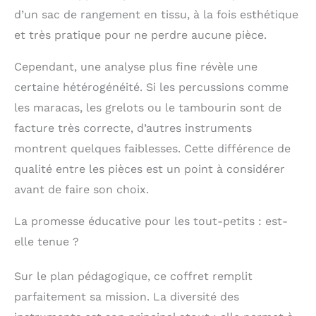
disponibles ailleurs
d’un sac de rangement en tissu, à la fois esthétique
sont fabriqués dans
et très pratique pour ne perdre aucune pièce.
un bois de mauvaise
qualité. Pas chez nous
Cependant, une analyse plus fine révèle une
: notre ensemble est
fait à la main, en bois
certaine hétérogénéité. Si les percussions comme
de qualité, et cela se
les maracas, les grelots ou le tambourin sont de
voit et se ressent
facture très correcte, d’autres instruments
immédiatement !
Enfin un bel ensemble
montrent quelques faiblesses. Cette différence de
complet
On trouve
qualité entre les pièces est un point à considérer
parfois des
avant de faire son choix.
instruments en ligne…
mais vendus à l’unité,
La promesse éducative pour les tout-petits : est-
de différentes
marques, et de qualité
elle tenue ?
inégale. C’est
pourquoi nous avons
Sur le plan pédagogique, ce coffret remplit
créé un joli set
d’instruments en bois,
parfaitement sa mission. La diversité des
faits à la main, de