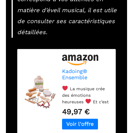
matière d’éveil musical, il est utile
de consulter ses caractéristiques
détaillées.
Kadoing®
Ensemble
d’Instruments de
La musique crée
Musique en Bois –
des émotions
18 pièces –
Jouets Montessori
heureuses
Et c’est
– Jouets
pareil pour les enfants
49,97 €
éducatifs en Bois
! La musique les aide
– Instruments
à développer leur
pour Enfants –
motricité et leur
esprit. Initiez votre