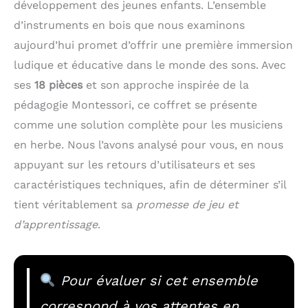
développement des jeunes enfants. L’ensemble
d’instruments en bois que nous examinons
aujourd’hui promet d’offrir une première immersion
ludique et éducative dans le monde des sons. Avec
ses
18 pièces
et son approche inspirée de la
pédagogie Montessori, ce coffret se présente
comme une solution complète pour les musiciens
en herbe. Nous l’avons analysé pour vous, en nous
appuyant sur les retours d’utilisateurs et ses
caractéristiques techniques, afin de déterminer s’il
tient véritablement sa
promesse de jeu et
d’apprentissage
.
Pour évaluer si cet ensemble
correspond à vos attentes en