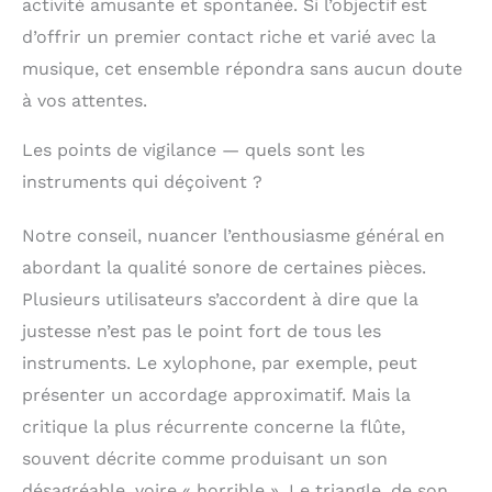
activité amusante et spontanée. Si l’objectif est
Initiez votre
enfant au monde
d’offrir un premier contact riche et varié avec la
merveilleux de la
musique, cet ensemble répondra sans aucun doute
musique
Et
à vos attentes.
contribuez à un avenir
meilleur. Commandez
dès aujourd’hui votre
Les points de vigilance — quels sont les
ensemble Kadoing
instruments qui déçoivent ?
d’instruments de
musique en bois, et
Notre conseil, nuancer l’enthousiasme général en
nous nous assurerons
qu’il arrive chez vous
abordant la qualité sonore de certaines pièces.
rapidement, complet
Plusieurs utilisateurs s’accordent à dire que la
et prêt à l’emploi.
justesse n’est pas le point fort de tous les
instruments. Le xylophone, par exemple, peut
présenter un accordage approximatif. Mais la
critique la plus récurrente concerne la flûte,
souvent décrite comme produisant un son
désagréable, voire « horrible ». Le triangle, de son