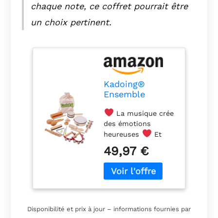
chaque note, ce coffret pourrait être
un choix pertinent.
Kadoing®
Ensemble
d’Instruments
La musique crée
de Musique en
des émotions
Bois – 18 pièces
– Jouets
heureuses
Et
Montessori –
c’est pareil pour les
49,97 €
Jouets éducatifs
enfants ! La
en Bois –
musique les aide à
Instruments
développer leur
pour Enfants –
motricité et leur
Jeu Musical
esprit. Initiez votre
enfant dès le plus
Disponibilité et prix à jour – informations fournies par
jeune âge aux sons