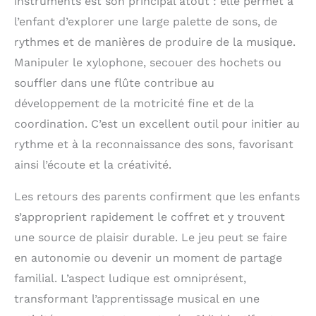
instruments est son principal atout : elle permet à
bonne qualité — livré
l’enfant d’explorer une large palette de sons, de
dans une jolie boîte
avec un sac de
rythmes et de manières de produire de la musique.
rangement pratique.
Manipuler le xylophone, secouer des hochets ou
Parfait comme cadeau
souffler dans une flûte contribue au
! ♫ La musique
rassemble ♫ Cet
développement de la motricité fine et de la
ensemble musical
coordination. C’est un excellent outil pour initier au
contient 18 pièces et
11 instruments
rythme et à la reconnaissance des sons, favorisant
uniques ! Il y en a
ainsi l’écoute et la créativité.
pour tous les goûts,
et tous les enfants du
Les retours des parents confirment que les enfants
quartier pourront
rejoindre le groupe. Et
s’approprient rapidement le coffret et y trouvent
qui sait… peut-être
une source de plaisir durable. Le jeu peut se faire
qu’après des années
en autonomie ou devenir un moment de partage
de pratique, une star
du Concours
familial. L’aspect ludique est omniprésent,
Eurovision de la
transformant l’apprentissage musical en une
Chanson verra le jour !