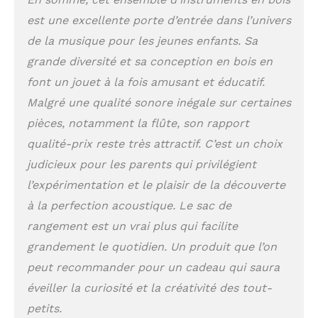
bois disponibles
est une excellente porte d’entrée dans l’univers
ailleurs sont
fabriqués dans un
de la musique pour les jeunes enfants. Sa
bois de mauvaise
grande diversité et sa conception en bois en
qualité. Pas chez
font un jouet à la fois amusant et éducatif.
nous : notre
ensemble est fait à
Malgré une qualité sonore inégale sur certaines
la main, en bois de
pièces, notamment la flûte, son rapport
qualité, et cela se
qualité-prix reste très attractif. C’est un choix
voit et se ressent
immédiatement !
judicieux pour les parents qui privilégient
Enfin un bel
l’expérimentation et le plaisir de la découverte
ensemble complet
à la perfection acoustique. Le sac de
On trouve
parfois des
rangement est un vrai plus qui facilite
instruments en
grandement le quotidien. Un produit que l’on
ligne… mais vendus
à l’unité, de
peut recommander pour un cadeau qui saura
différentes marques,
éveiller la curiosité et la créativité des tout-
et de qualité inégale.
petits.
C’est pourquoi nous