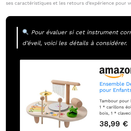
ses caractéristiques et les retours d’expérience pour vo
Pour évaluer si cet instrument cor
d’éveil, voici les détails à considérer.
Ensemble De
pour Enfant
d'apprentis
Tambour pour b
Batterie pou
1 * carillons é
bois, 1 * clav
musicaux : les
38,99 €
enfant à appre