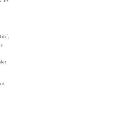
s de
tif,
es
ier
eut