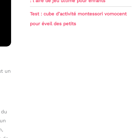
: l’aire de jeu ultime pour enfants
Test : cube d’activité montessori vomocent
pour éveil des petits
st un
 du
 un
n,