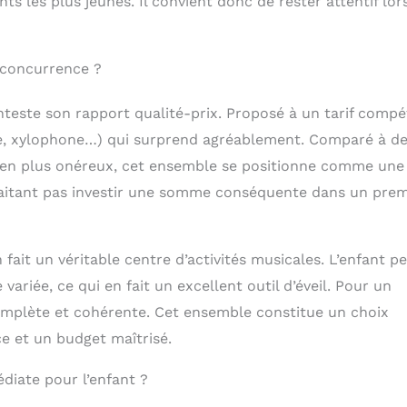
ts les plus jeunes. Il convient donc de rester attentif lor
 concurrence ?
este son rapport qualité-prix. Proposé à un tarif compéti
ale, xylophone…) qui surprend agréablement. Comparé à d
 bien plus onéreux, cet ensemble se positionne comme une
uhaitant pas investir une somme conséquente dans un prem
fait un véritable centre d’activités musicales. L’enfant p
variée, ce qui en fait un excellent outil d’éveil. Pour un
omplète et cohérente. Cet ensemble constitue un choix
ce et un budget maîtrisé.
diate pour l’enfant ?