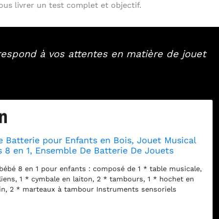
us livrer un test complet et objectif.
respond à vos attentes en matière de jouet
 Batterie pour Enfants en Bois, Jouet Musical
s 8 en 1, Ensemble De Batterie De Jouets
sage Montessori avec Xylophone, Ensemble De
ébé 8 en 1 pour enfants : composé de 1 * table musicale,
r Enfants, C
oliens, 1 * cymbale en laiton, 2 * tambours, 1 * hochet en
ecin, 2 * marteaux à tambour Instruments sensoriels
 jouets éducatifs en bois aident non seulement votre
ndre la batterie avec bonheur, mais favorisent également