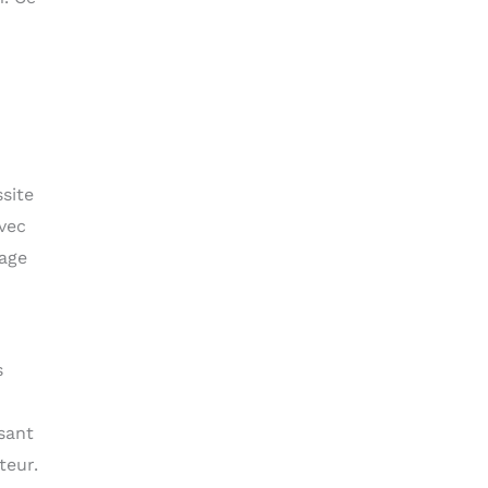
site
vec
lage
s
sant
teur.