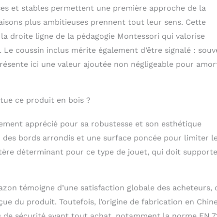
sses et stables permettent une première approche de la
naisons plus ambitieuses prennent tout leur sens. Cette
 la droite ligne de la pédagogie Montessori qui valorise
. Le coussin inclus mérite également d’être signalé : souv
ésente ici une valeur ajoutée non négligeable pour amort
itue ce produit en bois ?
llement apprécié pour sa robustesse et son esthétique
c des bords arrondis et une surface poncée pour limiter l
itère déterminant pour ce type de jouet, qui doit supporte
azon témoigne d’une satisfaction globale des acheteurs, 
çue du produit. Toutefois, l’origine de fabrication en Chin
s de sécurité avant tout achat, notamment la norme EN 7