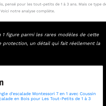
s, pensé pour les tout-petits de 1 à 3 ans. Mais ce type d
 Voici notre analyse complète.
 1 figure parmi les rares modèles de cette
protection, un détail qui fait réellement la
ngle d'escalade Montessori 7 en 1 avec Coussin
calade en Bois pour Les Tout-Petits de 1 à 3
d'escalade d'intérieur avec Toboggan, échelle