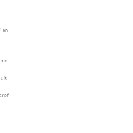
7 en
 une
uit
crof