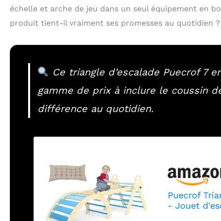
échelle et arche de jeu dans un seul équipement en boi
produit tient-il vraiment ses promesses au quotidien ?
Ce triangle d’escalade Puecrof 7 en
gamme de prix à inclure le coussin de 
différence au quotidien.
Puecrof Tria
- Jouet d'es
Ans - Arche 