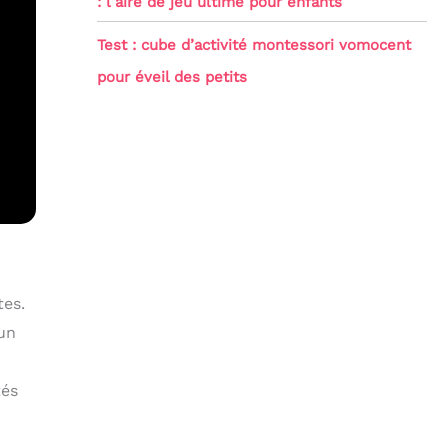
: l’aire de jeu ultime pour enfants
Test : cube d’activité montessori vomocent
pour éveil des petits
tes.
’un
tés