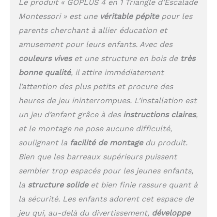
zone d'arrêt, permettant
Le produit « GOPLUS 4 en 1 Triangle d’Escalade
aux enfants de profiter
Montessori » est une
véritable pépite
pour les
du plaisir de glisser
parents cherchant à allier éducation et
sans soucis. De plus, la
fonction de hauteur
amusement pour leurs enfants. Avec des
ajustable permet aux
couleurs vives
et une structure en bois de
très
enfants de passer des
bonne qualité
, il attire immédiatement
modes faciles à des
modes plus stimulants
l’attention des plus petits et procure des
au fur et à mesure de
heures de jeu ininterrompues. L’installation est
leur croissance et du
développement de leurs
un jeu d’enfant grâce à des
instructions claires
,
compétences.
et le montage ne pose aucune difficulté,
Sécurité avant tout: Le
soulignant la
facilité de montage
du produit.
bois épais de haute
qualité et les joints
Bien que les barreaux supérieurs puissent
renforcés forment une
sembler trop espacés pour les jeunes enfants,
construction stable et
la
structure solide
et bien finie rassure quant à
robuste, conférant à ce
jouet d'escalade une
la sécurité. Les enfants adorent cet espace de
excellente durabilité et
jeu qui, au-delà du divertissement,
développe
une capacité de charge