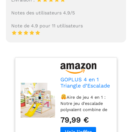
Notes des utilisateurs 4.9/5
Note de 4.9 pour 11 utilisateurs
GOPLUS 4 en 1
Triangle d’Escalade
Montessori,
Aire de jeu 4 en 1 :
Triangle Escalade
Notre jeu d'escalade
avec Toboggan et
polyvalent combine de
Filet d’Escalade
barres de singe,
Aire de Jeux
79,99 €
toboggan, filet
Montesorri, Charge
d'escalade, échelle
50KG pour Enfants