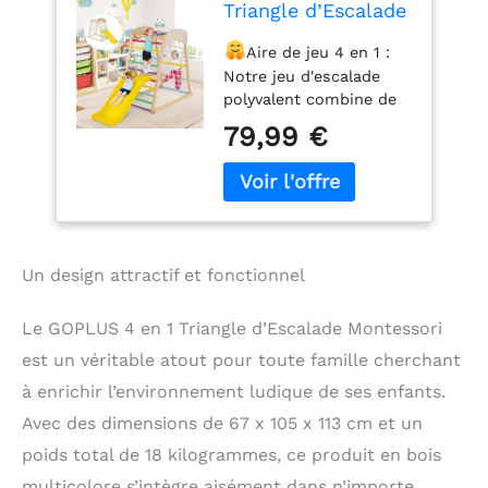
Triangle d’Escalade
Montessori,
Aire de jeu 4 en 1 :
Triangle Escalade
Notre jeu d'escalade
avec Toboggan et
polyvalent combine de
Filet d’Escalade
barres de singe,
Aire de Jeux
79,99 €
toboggan, filet
Montesorri, Charge
d'escalade, échelle
50KG pour Enfants
d'escalade et espace de
1 an+ (Multicolore)
repos pour permettre
aux enfants de
s'amuser de différentes
Un design attractif et fonctionnel
manières. Ce centre
d'activités tout-en-un
Le GOPLUS 4 en 1 Triangle d’Escalade Montessori
permet aux enfants de
s'amuser et de jouer
est un véritable atout pour toute famille cherchant
avec leurs
à enrichir l’environnement ludique de ses enfants.
amis.Fabriqué à partir
de hêtre de haute
Avec des dimensions de 67 x 105 x 113 cm et un
qualité, il est solide et
poids total de 18 kilogrammes, ce produit en bois
durable, avec une
multicolore s’intègre aisément dans n’importe
surface lisse et sans