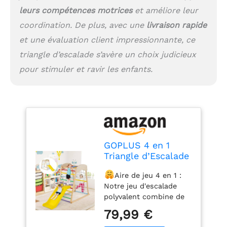
élevée allant jusqu'à 50
leurs compétences motrices
et améliore leur
kg. En outre, les bords
coordination. De plus, avec une
livraison rapide
arrondis et les surfaces
et une évaluation client impressionnante, ce
sans bavures protègent
les enfants contre les
triangle d’escalade s’avère un choix judicieux
blessures.
Cadeau
pour stimuler et ravir les enfants.
amusant et éducatif:
Notre jouet d'escalade
amusant est un cadeau
idéal pour les enfants
âgés de 1 an et plus.
Tout en s'amusant, ils
peuvent développer leur
GOPLUS 4 en 1
motricité, améliorer leur
Triangle d’Escalade
condition physique et
Montessori,
leur coordination des
Aire de jeu 4 en 1 :
Triangle Escalade
mains et des pieds
Notre jeu d'escalade
avec Toboggan et
Assemblage facile: Des
polyvalent combine de
Filet d’Escalade
instructions détaillées
barres de singe,
Aire de Jeux
79,99 €
sont incluses pour vous
toboggan, filet
Montesorri, Charge
aider à assembler le