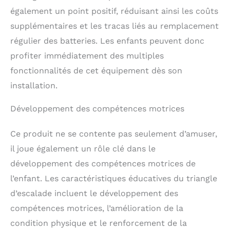
bois épais de haute
également un point positif, réduisant ainsi les coûts
qualité et les joints
supplémentaires et les tracas liés au remplacement
renforcés forment une
régulier des batteries. Les enfants peuvent donc
construction stable et
robuste, conférant à ce
profiter immédiatement des multiples
jouet d'escalade une
fonctionnalités de cet équipement dès son
excellente durabilité et
une capacité de charge
installation.
élevée allant jusqu'à 50
kg. En outre, les bords
Développement des compétences motrices
arrondis et les surfaces
sans bavures protègent
Ce produit ne se contente pas seulement d’amuser,
les enfants contre les
il joue également un rôle clé dans le
blessures.
Cadeau
amusant et éducatif:
développement des compétences motrices de
Notre jouet d'escalade
l’enfant. Les caractéristiques éducatives du triangle
amusant est un cadeau
idéal pour les enfants
d’escalade incluent le développement des
âgés de 1 an et plus.
compétences motrices, l’amélioration de la
Tout en s'amusant, ils
condition physique et le renforcement de la
peuvent développer leur