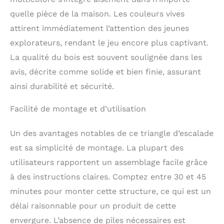
échardes.
Toboggan
quelle pièce de la maison. Les couleurs vives
inclinable ajustable : Le
attirent immédiatement l’attention des jeunes
toboggan avec des
explorateurs, rendant le jeu encore plus captivant.
rampes de sécurité
comprend une zone
La qualité du bois est souvent soulignée dans les
d'attente, une zone
avis, décrite comme solide et bien finie, assurant
d'accélération et une
zone d'arrêt, permettant
ainsi durabilité et sécurité.
aux enfants de profiter
du plaisir de glisser
Facilité de montage et d’utilisation
sans soucis. De plus, la
fonction de hauteur
Un des avantages notables de ce triangle d’escalade
ajustable permet aux
est sa simplicité de montage. La plupart des
enfants de passer des
modes faciles à des
utilisateurs rapportent un assemblage facile grâce
modes plus stimulants
à des instructions claires. Comptez entre 30 et 45
au fur et à mesure de
leur croissance et du
minutes pour monter cette structure, ce qui est un
développement de leurs
délai raisonnable pour un produit de cette
compétences.
envergure. L’absence de piles nécessaires est
Sécurité avant tout: Le