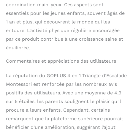
motricité, améliorer leur
coordination main-yeux. Ces aspects sont
condition physique et
essentiels pour les jeunes enfants, souvent âgés de
leur coordination des
1 an et plus, qui découvrent le monde qui les
mains et des pieds
Assemblage facile: Des
entoure. L’activité physique régulière encouragée
instructions détaillées
par ce produit contribue à une croissance saine et
sont incluses pour vous
aider à assembler le
équilibrée.
jouet facilement. De
plus, vous pouvez
Commentaires et appréciations des utilisateurs
augmenter la stabilité
en ajoutant des piquets
La réputation du GOPLUS 4 en 1 Triangle d’Escalade
de sol. Bientôt, votre
Montessori est renforcée par les nombreux avis
enfant sera prêt à
commencer des jeux
positifs des utilisateurs. Avec une moyenne de 4,9
amusants et stimulants
sur 5 étoiles, les parents soulignent le plaisir qu’il
à l'intérieur.
procure à leurs enfants. Cependant, certains
remarquent que la plateforme supérieure pourrait
bénéficier d’une amélioration, suggérant l’ajout