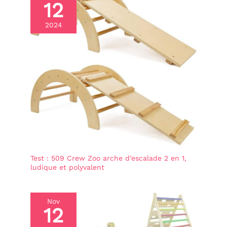
12
pour leurs aventures. JEU STIMULANT ET
INTERACTIF : Stimule l'imagination et la créativité
avec des options de jeu polyvalentes. Le
2024
toboggan/rampe double offre une glisse lisse et une
rampe d'escalade avec 4 plis, servant aussi de pont,
favorisant aventure et confiance en soi. CADEAU
PARFAIT : Le cadeau idéal pour les anniversaires ou
les fêtes, offrant des heures infinies de plaisir et
des bénéfices pour le développement des enfants.
Un présent spécial et unique qui apportera joie à la
fois aux enfants et aux parents.
Test : 509 Crew Zoo arche d’escalade 2 en 1,
ludique et polyvalent
Nov
12