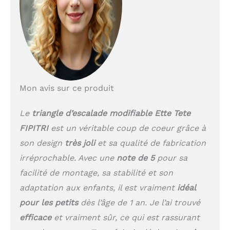
immense joie Motricité
globale - les enfants se
développeront la force
et la mobilité des bras,
des jambes, du dos et
des muscles
Indépendance - votre
enfant fera de plus en
Mon avis sur ce produit
plus de choses sans
votre aide Naturel et
sans plastique -
Le
triangle d’escalade modifiable Ette Tete
contreplaqué de
FIPITRI
est un véritable coup de coeur grâce à
bouleau avec vernis
son design
très joli
et sa qualité de fabrication
sans danger pour les
enfants, et aucun
irréprochable. Avec une
note de 5
pour sa
plastique dans
facilité de montage, sa stabilité et son
l’emballage
adaptation aux enfants, il est vraiment
idéal
pour les petits
dès l’âge de 1 an. Je l’ai trouvé
efficace
et vraiment sûr, ce qui est rassurant