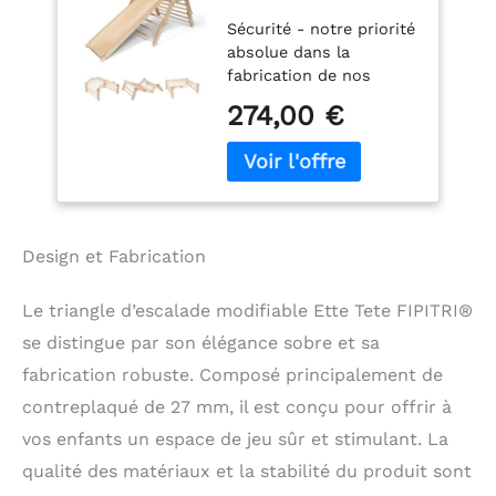
d'escalade
Sécurité - notre priorité
Modifiable 5
absolue dans la
Segments (avec
fabrication de nos
Rampe)
produits. Curiosity -
274,00 €
découvrez chaque jour
de nouvelles façons
d'escalader et de jouer.
Créativité - chaque
ascension est une
aventure différente.
Design et Fabrication
Partage social - le cadre
peut être partagé avec
d’autres enfants en
Le triangle d’escalade modifiable Ette Tete FIPITRI®
même temps
se distingue par son élégance sobre et sa
Amusement - la
fabrication robuste. Composé principalement de
découverte de la rampe
de glisse suscitera une
contreplaqué de 27 mm, il est conçu pour offrir à
immense joie Motricité
vos enfants un espace de jeu sûr et stimulant. La
globale - les enfants se
qualité des matériaux et la stabilité du produit sont
développeront la force
et la mobilité des bras,