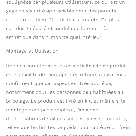
soulignées par plusieurs utilisateurs, ce qui est un
des jambes, du dos et
gage de sécurité appréciable pour des parents
des muscles
Indépendance - votre
soucieux du bien-être de leurs enfants. De plus,
enfant fera de plus en
son design épuré et modulable le rend très
plus de choses sans
esthétique dans n’importe quel intérieur.
votre aide Naturel et
sans plastique -
Montage et Utilisation
contreplaqué de
bouleau avec vernis
sans danger pour les
Une des caractéristiques essentielles de ce produit
enfants, et aucun
est sa facilité de montage. Les retours utilisateurs
plastique dans
l’emballage
confirment que cet aspect est très apprécié,
notamment pour les personnes peu habituées au
bricolage. Le produit est livré en kit, et même si le
montage n’est pas complexe, l’absence
d’informations détaillées sur certaines spécificités,
telles que les limites de poids, pourrait être un frein