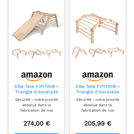
Amusement - la
découverte de la rampe
de glisse suscitera une
immense joie Motricité
globale - les enfants se
développeront la force
et la mobilité des bras,
des jambes, du dos et
des muscles
Indépendance - votre
enfant fera de plus en
plus de choses sans
votre aide Naturel et
sans plastique -
Ette Tete FIPITRI® •
Ette Tete FIPITRI® •
contreplaqué de
Triangle d'escalade
Triangle d'escalade
bouleau avec vernis
Modifiable 5
Modifiable 5
Sécurité - notre priorité
Sécurité - notre priorité
sans danger pour les
Segments (avec
Segments (sans
absolue dans la
absolue dans la
enfants, et aucun
Rampe)
Rampe)
fabrication de nos
fabrication de nos
plastique dans
produits. Curiosity -
produits. Curiosity -
l’emballage
découvrez chaque jour de
découvrez chaque jour de
274,00 €
205,99 €
nouvelles façons
nouvelles façons
d'escalader et de jouer.
d'escalader et de jouer.