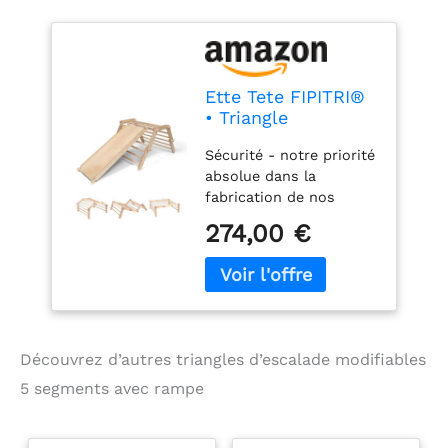
Ette Tete FIPITRI®
• Triangle
d'escalade
Sécurité - notre priorité
Modifiable 5
absolue dans la
Segments (avec
fabrication de nos
Rampe)
produits. Curiosity -
274,00 €
découvrez chaque jour
de nouvelles façons
d'escalader et de jouer.
Créativité - chaque
ascension est une
aventure différente.
Découvrez d’autres triangles d’escalade modifiables
Partage social - le cadre
peut être partagé avec
5 segments avec rampe
d’autres enfants en
même temps