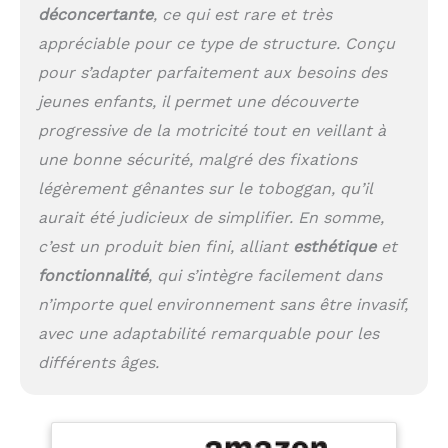
toute sécurité dans des
déconcertante
, ce qui est rare et très
endroits extérieurs.
appréciable pour ce type de structure. Conçu
Détails adaptés aux
enfants — Toutes les
pour s’adapter parfaitement aux besoins des
pièces aux coins
jeunes enfants, il permet une découverte
arrondis sont reliées
progressive de la motricité tout en veillant à
entre elles par les vis
cachées. De plus, ces
une bonne sécurité, malgré des fixations
murs d’escalades
légèrement gênantes sur le toboggan, qu’il
d'intérieur en bois sont
lisses et sans aspérités
aurait été judicieux de simplifier. En somme,
pour protéger les
c’est un produit bien fini, alliant
esthétique
et
enfants des blessures,
fonctionnalité
, qui s’intègre facilement dans
et ils sont également
faciles à nettoyer.
n’importe quel environnement sans être invasif,
Excellent cadeau pour
avec une adaptabilité remarquable pour les
les enfants — Cette
différents âges.
structure triangulaire
pour l’escalade avec
planche coulissante
peut être placé dans le
salon, la chambre des