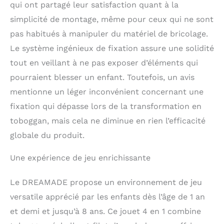
qui ont partagé leur satisfaction quant à la
surface est peinte, ce
simplicité de montage, même pour ceux qui ne sont
qui permet à vos
enfants de jouer en
pas habitués à manipuler du matériel de bricolage.
toute sécurité dans des
Le système ingénieux de fixation assure une solidité
endroits extérieurs.
Détails adaptés aux
tout en veillant à ne pas exposer d’éléments qui
enfants — Toutes les
pourraient blesser un enfant. Toutefois, un avis
pièces aux coins
mentionne un léger inconvénient concernant une
arrondis sont reliées
entre elles par les vis
fixation qui dépasse lors de la transformation en
cachées. De plus, ces
toboggan, mais cela ne diminue en rien l’efficacité
murs d’escalades
d'intérieur en bois sont
globale du produit.
lisses et sans aspérités
pour protéger les
Une expérience de jeu enrichissante
enfants des blessures,
et ils sont également
Le DREAMADE propose un environnement de jeu
faciles à nettoyer.
versatile apprécié par les enfants dès l’âge de 1 an
Excellent cadeau pour
les enfants — Cette
et demi et jusqu’à 8 ans. Ce jouet 4 en 1 combine
structure triangulaire