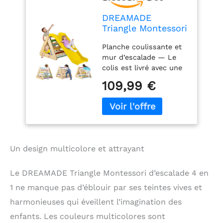
DREAMADE
Triangle Montessori
d’Escalade 4 en 1
Planche coulissante et
pour Enfant 1+ Ans
mur d’escalade — Le
avec Toboggan en
colis est livré avec une
Bois & Filet
planche coulissante et
d'escalade &
109,99 €
une structure
Échelle, Jouets
triangulaire pour
d'escalade pour
l’escalade. Les enfants
Salon Chambre
peuvent escalader la
d'enfant Garderie
structure triangulaire
(Multicolore)
puis glisser sur la
Un design multicolore et attrayant
rampe incluse pour
s'amuser avec leurs
amis et renforcer
Le DREAMADE Triangle Montessori d’escalade 4 en
progressivement leurs
1 ne manque pas d’éblouir par ses teintes vives et
muscles et développer
harmonieuses qui éveillent l’imagination des
leur corps. Structure
triangulaire à 3 côtés
enfants. Les couleurs multicolores sont