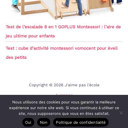
Test de l’escalade 8 en 1 GOPLUS Montessori : l’aire de
jeu ultime pour enfants
Test : cube d’activité montessori vomocent pour éveil
des petits
Copyright © 2026 J'aime pas l'école
A propos
Nous utilisons des cookies pour vous garantir la meilleure
Contact
expérience sur notre site web. Si vous continuez à utiliser ce
Mentions légales
site, nous supposerons que vous en êtes satisfait.
Politique de confidentialité
Oui
Non
Politique de confidentialité