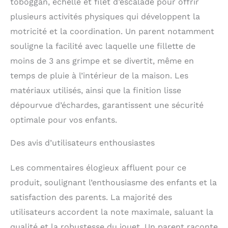
toboggan, échelle et filet d’escalade pour offrir
pour l’escalade avec
planche coulissante
plusieurs activités physiques qui développent la
peut être placé dans le
motricité et la coordination. Un parent notamment
salon, la chambre des
souligne la facilité avec laquelle une fillette de
enfants ou la garderie.
Les enfants peuvent
moins de 3 ans grimpe et se divertit, même en
exercer leur équilibre et
temps de pluie à l’intérieur de la maison. Les
développer leur
matériaux utilisés, ainsi que la finition lisse
coordination corporelle
en grimpant et en
dépourvue d’échardes, garantissent une sécurité
glissant.
optimale pour vos enfants.
Des avis d’utilisateurs enthousiastes
Les commentaires élogieux affluent pour ce
produit, soulignant l’enthousiasme des enfants et la
satisfaction des parents. La majorité des
utilisateurs accordent la note maximale, saluant la
qualité et la robustesse du jouet. Un parent raconte