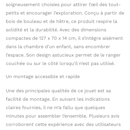
pour l’escalade — Vos
soigneusement choisies pour attirer l’œil des tout-
enfants peuvent jouer à
petits et encourager l’exploration. Conçu à partir de
la structure triangulaire
d’escalade en bois sans
bois de bouleau et de hêtre, ce produit respire la
la planche coulissante.
solidité et la durabilité. Avec des dimensions
Il combine une échelle
d'escalade, une planche
compactes de 127 x 70 x 14 cm, il s’intègre aisément
d'escalade et un filet
dans la chambre d’un enfant, sans encombrer
d'escalade en un seul,
l’espace. Son design astucieux permet de le ranger
ce qui peut satisfaire
les différents besoins
couchée ou sur le côté lorsqu’il n’est pas utilisé.
d'activité des enfants et
tripler le plaisir de
Un montage accessible et rapide
jouer. Matériaux fiables
et sûrs — Fabriqué à
Une des principales qualités de ce jouet est sa
partir de bois de
bouleau et de hêtre de
facilité de montage. En suivant les indications
haute qualité, cet
claires fournies, il ne m’a fallu que quelques
ensemble d'escalade
minutes pour assembler l’ensemble. Plusieurs avis
triangulaire avec
structure triangulaire
corroborent cette expérience avec des utilisateurs
est solide. De plus, la