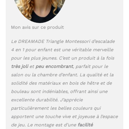
la planche coulissante.
Il combine une échelle
d'escalade, une planche
d'escalade et un filet
Mon avis sur ce produit
d'escalade en un seul,
ce qui peut satisfaire
les différents besoins
Le DREAMADE Triangle Montessori d’escalade
d'activité des enfants et
4 en 1 pour enfant est une véritable merveille
tripler le plaisir de
pour les plus jeunes. C’est un produit à la fois
jouer. Matériaux fiables
et sûrs — Fabriqué à
très joli
et
peu encombrant
, parfait pour le
partir de bois de
salon ou la chambre d’enfant. La qualité et la
bouleau et de hêtre de
haute qualité, cet
solidité des matériaux en bois de hêtre et de
ensemble d'escalade
bouleau sont indéniables, offrant ainsi une
triangulaire avec
excellente durabilité. J’apprécie
structure triangulaire
est solide. De plus, la
particulièrement les belles couleurs qui
surface est peinte, ce
apportent une touche vive et joyeuse à l’espace
qui permet à vos
de jeu. Le montage est d’une
facilité
enfants de jouer en