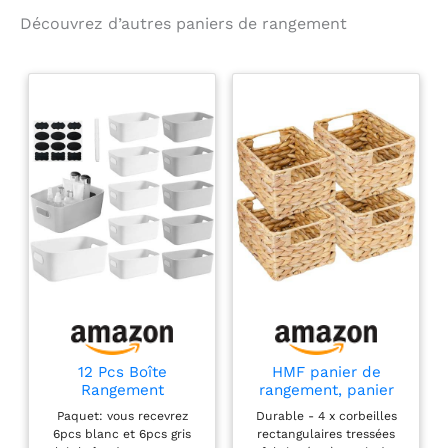
Découvrez d’autres paniers de rangement
12 Pcs Boîte
HMF panier de
Rangement
rangement, panier
Plastique,Panier de
tressé en jacinthe
Paquet: vous recevrez
Durable - 4 x corbeilles
Rangement, 21 x 13 x
d'eau jonc de mer |
6pcs blanc et 6pcs gris
rectangulaires tressées
7 cm
set de 4 pièces |