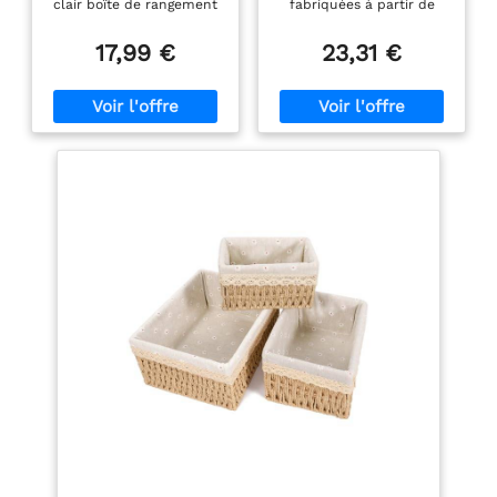
clair boîte de rangement
fabriquées à partir de
taille S | 22 x 17 x 12
en plastique（Livré avec 1
matières premières
cm
feuille d'étiquette）,c’est
renouvelables pour le
17,99 €
23,31 €
parfait pour le rangement
rangement au quotidien
de votre chambre,salle
Pratique - petite boîte de
de bain ou cuisine. Si
rangement avec poignées,
vous recevez une boîte
adaptée à différentes
endommagée, veuillez
étagères Confortable -
nous contacter à temps
Corbeille décorative au
et nous vous donnerons
design naturel pour une
une réponse satisfaisante
utilisation quotidienne
dans les 24 heures.
dans le salon, la chambre
Qualité:La boîte de
à coucher, la chambre
rangement est fabriquée
d'enfant, la cuisine ou la
en matière plastique de
salle de bain Fait main -
haute qualité, avec une
Panier d'étagère tressé à
surface lisse, facile à
la main en jacinthe d'eau
nettoyer, ne se décolore
avec cadre métallique
pas, pas facile à plier ou
pour plus de stabilité
à casser lors du stockage
Dimensions (L x P x H) :
d'objets lourds, solide et
Extérieur : 22 x 17 x 12 cm
durable, et peut être
| Intérieur : 20 x 15 x 11
réutilisée pendant
cm | Poids : 0,32 kg
longtemps. De plus, la
conception ouverte peut