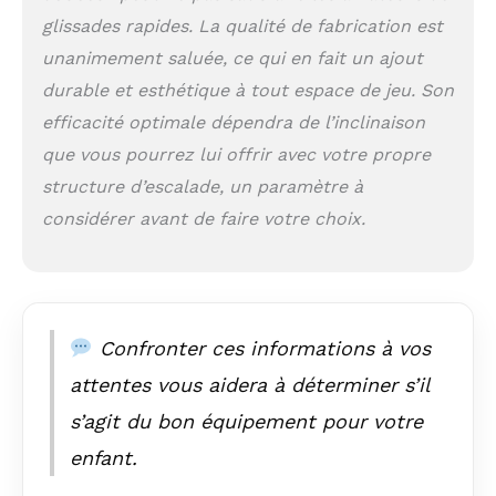
familial en Pologne,
glissades rapides. La qualité de fabrication est
où des artisans
expérimentés
unanimement saluée, ce qui en fait un ajout
utilisent des
durable et esthétique à tout espace de jeu. Son
fraiseuses CNC de
précision et des
efficacité optimale dépendra de l’inclinaison
techniques de travail
que vous pourrez lui offrir avec votre propre
manuel pour créer
structure d’escalade, un paramètre à
un produit d'une
qualité et d'une
considérer avant de faire votre choix.
durabilité
exceptionnelles.
Chaque pièce est
fabriquée à la main
avec un souci du
Confronter ces informations à vos
détail qui reflète
l'amour, l'expérience
attentes vous aidera à déterminer s’il
et le dévouement. 𝐋𝐚
s’agit du bon équipement pour votre
𝐬𝐞𝐜𝐮𝐫𝐢𝐭𝐞 𝐚𝐯𝐚𝐧𝐭 𝐭𝐨𝐮𝐭:
Chez WoodsCraft, la
enfant.
sécurité de votre
enfant est notre