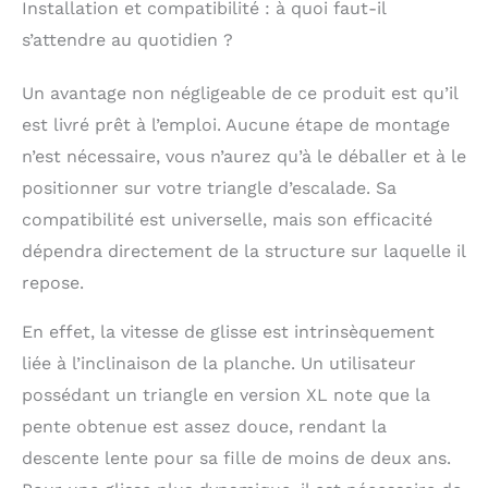
Installation et compatibilité : à quoi faut-il
𝐬𝐞𝐭: 1x toboggan à
s’attendre au quotidien ?
rouleaux (taille: M). Le
kit contient des
instructions et toutes
Un avantage non négligeable de ce produit est qu’il
les pièces de montage
est livré prêt à l’emploi. Aucune étape de montage
nécessaires.
n’est nécessaire, vous n’aurez qu’à le déballer et à le
positionner sur votre triangle d’escalade. Sa
compatibilité est universelle, mais son efficacité
dépendra directement de la structure sur laquelle il
repose.
En effet, la vitesse de glisse est intrinsèquement
liée à l’inclinaison de la planche. Un utilisateur
possédant un triangle en version XL note que la
pente obtenue est assez douce, rendant la
descente lente pour sa fille de moins de deux ans.