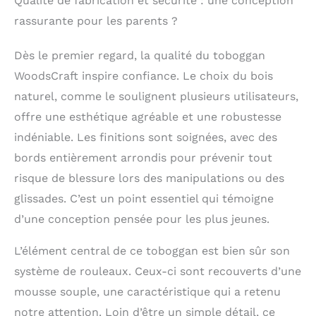
Qualité de fabrication et sécurité : une conception
glisser et se détendre
rassurante pour les parents ?
: tout cela dans un
seul set de jeu
Dès le premier regard, la qualité du toboggan
Montessori! 𝐓𝐨𝐛𝐨𝐠𝐠𝐚𝐧 𝐚
𝐫𝐨𝐮𝐥𝐞𝐚𝐮𝐱 𝐩𝐨𝐮𝐫
WoodsCraft inspire confiance. Le choix du bois
𝐝𝐞𝐯𝐞𝐥𝐨𝐩𝐩𝐞𝐦𝐞𝐧𝐭 𝐬𝐞𝐧𝐬𝐨𝐫𝐢𝐞𝐥:
naturel, comme le soulignent plusieurs utilisateurs,
le toboggan à
rouleaux offre une
offre une esthétique agréable et une robustesse
expérience sensorielle
indéniable. Les finitions sont soignées, avec des
inoubliable, stimule la
bords entièrement arrondis pour prévenir tout
forme physique,
l'équilibre et la
risque de blessure lors des manipulations ou des
coordination motrice
glissades. C’est un point essentiel qui témoigne
des enfants et
favorise le
d’une conception pensée pour les plus jeunes.
développement des
capacités cognitives
L’élément central de ce toboggan est bien sûr son
et émotionnelles
système de rouleaux. Ceux-ci sont recouverts d’une
grâce à des jeux
mousse souple, une caractéristique qui a retenu
créatifs et interactifs.
𝐅𝐚𝐛𝐫𝐢𝐪𝐮𝐞 𝐚 𝐥𝐚 𝐦𝐚𝐢𝐧 𝐚𝐯𝐞𝐜
notre attention. Loin d’être un simple détail, ce