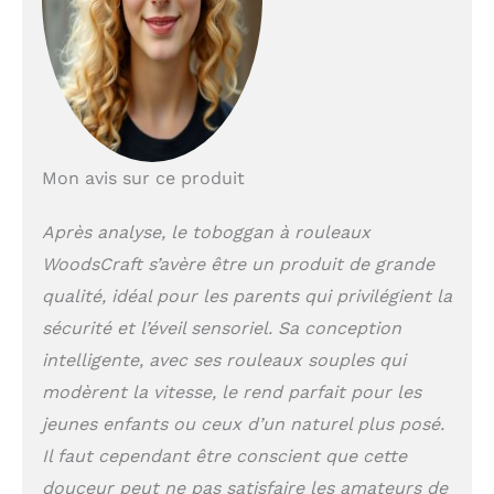
à rouleaux offre une
expérience
sensorielle
inoubliable, stimule
la forme physique,
l'équilibre et la
coordination
motrice des enfants
Mon avis sur ce produit
et favorise le
développement des
Après analyse, le toboggan à rouleaux
capacités cognitives
WoodsCraft s’avère être un produit de grande
et émotionnelles
grâce à des jeux
qualité, idéal pour les parents qui privilégient la
créatifs et
sécurité et l’éveil sensoriel. Sa conception
interactifs. 𝐅𝐚𝐛𝐫𝐢𝐪𝐮𝐞
𝐚 𝐥𝐚 𝐦𝐚𝐢𝐧 𝐚𝐯𝐞𝐜 𝐚𝐦𝐨𝐮𝐫
intelligente, avec ses rouleaux souples qui
𝐞𝐭 𝐬𝐨𝐢𝐧: Chaque set
modèrent la vitesse, le rend parfait pour les
Montessori
jeunes enfants ou ceux d’un naturel plus posé.
d'intérieur est
fabriqué avec soin
Il faut cependant être conscient que cette
dans notre atelier
douceur peut ne pas satisfaire les amateurs de