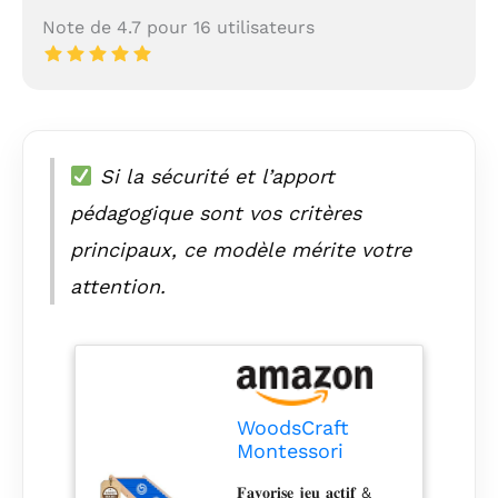
Note de 4.7 pour 16 utilisateurs
Si la sécurité et l’apport
pédagogique sont vos critères
principaux, ce modèle mérite votre
attention.
WoodsCraft
Montessori
Toboggan
𝐅𝐚𝐯𝐨𝐫𝐢𝐬𝐞 𝐣𝐞𝐮 𝐚𝐜𝐭𝐢𝐟 &
Interieur Enfant