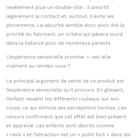
𝐚𝐦𝐨𝐮𝐫 𝐞𝐭 𝐬𝐨𝐢𝐧: Chaque
revêtement joue un double rôle : il amortit
set Montessori
d'intérieur est
légèrement le contact et, surtout, il évite les
fabriqué avec soin
pincements. La sécurité semble donc avoir été la
dans notre atelier
priorité du fabricant, un critère qui pèsera lourd
familial en Pologne, où
des artisans
dans la balance pour de nombreux parents.
expérimentés utilisent
des fraiseuses CNC de
L’expérience sensorielle promise — est-elle
précision et des
vraiment au rendez-vous ?
techniques de travail
manuel pour créer un
produit d'une qualité
Le principal argument de vente de ce produit est
et d'une durabilité
l’expérience sensorielle qu’il procure. En glissant,
exceptionnelles.
l’enfant ressent les différents rouleaux sur son
Chaque pièce est
fabriquée à la main
corps, ce qui stimule ses perceptions tactiles. Les
avec un souci du
retours confirment que cet effet est bien présent
détail qui reflète
et apprécié. Les enfants sont décrits comme
l'amour, l'expérience
et le dévouement. 𝐋𝐚
« ravis » et l’attraction est un « point fort » dans les