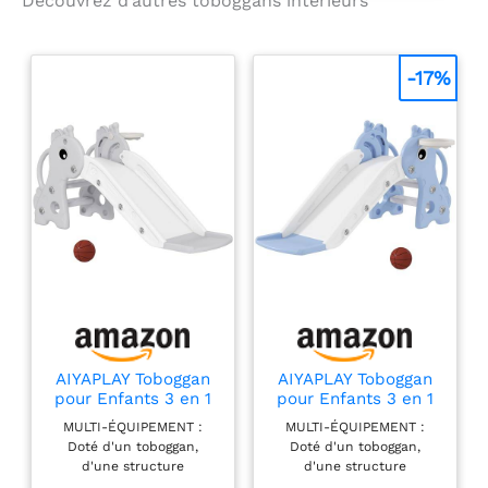
Découvrez d’autres toboggans intérieurs
𝐂𝐨𝐧𝐭𝐞𝐧𝐮 𝐝𝐮 𝐬𝐞𝐭: 1x
glisser et se
toboggan à rouleaux
détendre : tout cela
(taille: M). Le kit
dans un seul set de
-17%
contient des
jeu Montessori!
instructions et
𝐓𝐨𝐛𝐨𝐠𝐠𝐚𝐧 𝐚 𝐫𝐨𝐮𝐥𝐞𝐚𝐮𝐱
toutes les pièces de
𝐩𝐨𝐮𝐫 𝐝𝐞𝐯𝐞𝐥𝐨𝐩𝐩𝐞𝐦𝐞𝐧𝐭
montage
𝐬𝐞𝐧𝐬𝐨𝐫𝐢𝐞𝐥: le toboggan
nécessaires.
à rouleaux offre une
expérience
sensorielle
inoubliable, stimule
la forme physique,
l'équilibre et la
coordination
motrice des enfants
et favorise le
AIYAPLAY Toboggan
AIYAPLAY Toboggan
développement des
pour Enfants 3 en 1
pour Enfants 3 en 1
capacités cognitives
1-3 Ans 106 x 51,5 x
1-3 Ans 106 x 51,5 x
MULTI-ÉQUIPEMENT :
MULTI-ÉQUIPEMENT :
et émotionnelles
52 cm Gris
52 cm Bleu
Doté d'un toboggan,
Doté d'un toboggan,
grâce à des jeux
d'une structure
d'une structure
créatifs et
d'escalade, d'un panier
d'escalade, d'un panier