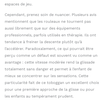
𝐬𝐞𝐜𝐮𝐫𝐢𝐭𝐞 𝐚𝐯𝐚𝐧𝐭 𝐭𝐨𝐮𝐭: Chez
espaces de jeu.
WoodsCraft, la
sécurité de votre
Cependant, prenez soin de nuancer. Plusieurs avis
enfant est notre
priorité. Nos jeux
mentionnent que les rouleaux ne tournent pas
d'intérieur pour
aussi librement que sur des équipements
enfants sont
soigneusement
professionnels, parfois utilisés en thérapie. Ils ont
fabriqués à la main à
tendance à freiner la descente plutôt qu’à
partir de bois de pin
l’accélérer. Paradoxalement, ce qui pourrait être
de qualité supérieure,
afin de garantir des
perçu comme un défaut est souvent vu comme un
surfaces parfaitement
avantage : cette vitesse modérée rend la glissade
lisses et un jeu sûr
totalement sans danger et permet à l’enfant de
pour votre enfant.
Contrairement aux
mieux se concentrer sur les sensations. Cette
produits en panneaux
particularité fait de ce toboggan un excellent choix
de particules MDF, nos
produits en bois se
pour une première approche de la glisse ou pour
distinguent par leur
les enfants au tempérament prudent.
grande qualité et leur
longévité. 𝐂𝐨𝐧𝐭𝐞𝐧𝐮 𝐝𝐮