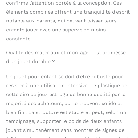
cognitive) et tunnel de
confirme l’attention portée à la conception. Ces
crawl (booste la
éléments combinés offrent une tranquillité d’esprit
motricité globale). Garde
notable aux parents, qui peuvent laisser leurs
les enfants occupés 2-3
heures par jour,
enfants jouer avec une supervision moins
réduisant
constante.
significativement le
temps passé devant les
Qualité des matériaux et montage — la promesse
écrans. Polyvalence
intérieur/extérieur,
d’un jouet durable ?
résistant au climat
français：HDPE
Un jouet pour enfant se doit d’être robuste pour
imperméable avec
résister à une utilisation intensive. Le plastique de
protection UV (UPF 50+),
capable de supporter les
cette aire de jeux est jugé de bonne qualité par la
pluies fréquentes et les
majorité des acheteurs, qui le trouvent solide et
températures extrêmes
(-10°C à 40°C). Utilisez-
bien fini. La structure est stable et peut, selon un
le dans le salon (par
témoignage, supporter le poids de deux enfants
temps pluvieux) ou sur
jouant simultanément sans montrer de signes de
la terrasse/jardin (par
temps ensoleillé) — pas