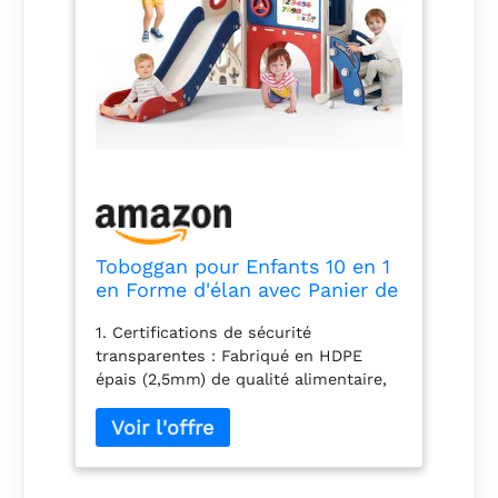
Toboggan pour Enfants 10 en 1
en Forme d'élan avec Panier de
Basket, Golf, télescope,
1. Certifications de sécurité
Structure d'escalade,Toboggan
transparentes：Fabriqué en HDPE
d'intérieur pour Enfants,Jouets
épais (2,5mm) de qualité alimentaire,
d'aire de Jeux
100% inodore et exempt de
Montessori(Bleu-Rouge)
BPA/phthalates. Testé et certifié selon
les normes EN 71 (Europe) et ASTM
F963 (USA) — vérifiable via le code de
certification sur l’emballage. Angles