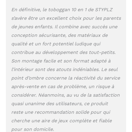
intérieur/extérieur, résistant au climat
En définitive, le toboggan 10 en 1 de STYPLZ
français：HDPE imperméable avec
protection UV (UPF 50+), capable de
s’avère être un excellent choix pour les parents
supporter les pluies fréquentes et les
de jeunes enfants. Il combine avec succès une
températures extrêmes (-10°C à
40°C). Utilisez-le dans le salon (par
conception sécurisante, des matériaux de
temps pluvieux) ou sur la
qualité et un fort potentiel ludique qui
terrasse/jardin (par temps ensoleillé)
contribue au développement des tout-petits.
— pas de déformation ni de
décoloration après 1 an d’utilisation.
Son montage facile et son format adapté à
Pieds antidérapants protègent les sols
l’intérieur sont des atouts indéniables. Le seul
en bois et en carrelage des rayures.
point d’ombre concerne la réactivité du service
Assemblage en 20min, rangement
facile：Tous les outils nécessaires et
après-vente en cas de problème, un risque à
instructions illustrées claires (en
considérer. Néanmoins, au vu de la satisfaction
français) sont inclus. L’assemblage ne
requiert aucune compétence
quasi unanime des utilisateurs, ce produit
technique — 2 personnes peuvent
reste une recommandation solide pour qui
terminer en 20min maximum. Design
cherche une aire de jeux complète et fiable
partiellement démontable : le
toboggan peut être décomposé en 3
pour son domicile.