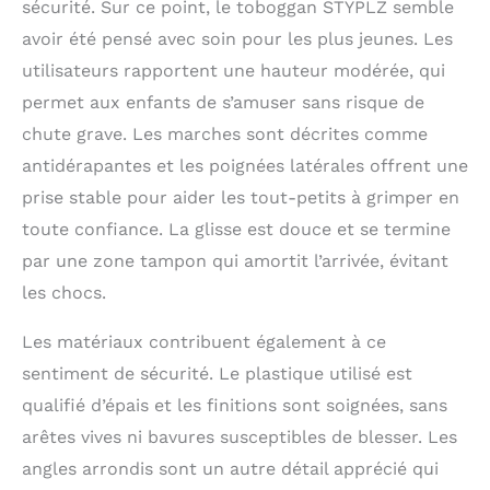
sécurité. Sur ce point, le toboggan STYPLZ semble
empêcher les dérapages.
Zone tampon allongée
avoir été pensé avec soin pour les plus jeunes. Les
(30cm) avec matériau
utilisateurs rapportent une hauteur modérée, qui
élastique absorbe
permet aux enfants de s’amuser sans risque de
efficacement les chocs,
idéal pour les enfants de
chute grave. Les marches sont décrites comme
18 mois à 5 ans (charge
antidérapantes et les poignées latérales offrent une
totale maximale de
50kg). 2. Montessori :
prise stable pour aider les tout-petits à grimper en
économise espace +
toute confiance. La glisse est douce et se termine
réduit le temps
par une zone tampon qui amortit l’arrivée, évitant
d’écran：Conçu selon la
pédagogie Montessori :
les chocs.
mur de grimpe
(développe la force des
Les matériaux contribuent également à ce
jambes), toboggan
sentiment de sécurité. Le plastique utilisé est
(améliore l’équilibre),
panier de basket
qualifié d’épais et les finitions sont soignées, sans
(renforce la coordination
arêtes vives ni bavures susceptibles de blesser. Les
œil-main), télescope
angles arrondis sont un autre détail apprécié qui
(stimule la curiosité