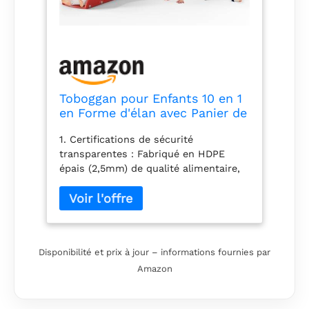
Toboggan pour Enfants 10 en 1
en Forme d'élan avec Panier de
Basket, Golf, télescope,
1. Certifications de sécurité
Structure d'escalade,Toboggan
transparentes：Fabriqué en HDPE
d'intérieur pour Enfants,Jouets
épais (2,5mm) de qualité alimentaire,
d'aire de Jeux
100% inodore et exempt de
Montessori(Bleu-Rouge)
BPA/phthalates. Testé et certifié selon
les normes EN 71 (Europe) et ASTM
F963 (USA) — vérifiable via le code de
certification sur l’emballage. Angles
Disponibilité et prix à jour – informations fournies par
100% arrondis, surfaces lisses sans
Amazon
aucune bavure et barres latérales
surélevées (8cm) pour empêcher les
dérapages. Zone tampon allongée