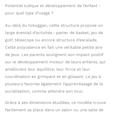
pour le rangement
Potentiel ludique et développement de l’enfant :
(dimensions réduites :
pour quel type d’usage ?
80x50x40cm). Robuste
pour les fratries,
garantie 2 ans：
Au-delà du toboggan, cette structure propose un
Structure renforcée avec
large éventail d’activités : panier de basket, jeu de
charnières métalliques
golf, télescope ou encore structure d’escalade.
anti-usure, supportant
jusqu’à 2 enfants en
Cette polyvalence en fait une véritable petite aire
même temps (25kg par
de jeux. Les parents soulignent son impact positif
enfant maximum).
Couleur mat anti-
sur le développement moteur de leurs enfants, qui
rayures, restant comme
améliorent leur équilibre, leur force et leur
neuve même avec
coordination en grimpant et en glissant. Le jeu à
utilisation intensive.
Nous offrons une
plusieurs favorise également l’apprentissage de la
garantie de 2 ans contre
socialisation, comme attendre son tour.
les défauts de
fabrication — service
Grâce à ses dimensions étudiées, ce modèle trouve
client français
disponible 7j/7 (réponse
facilement sa place dans un salon ou une salle de