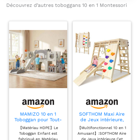
(30cm) avec matériau élastique
Découvrez d’autres toboggans 10 en 1 Montessori
absorbe efficacement les chocs, idéal
pour les enfants de 18 mois à 5 ans
(charge totale maximale de 50kg). 2.
Montessori : économise espace +
réduit le temps d’écran：Conçu selon
la pédagogie Montessori : mur de
grimpe (développe la force des
jambes), toboggan (améliore
l’équilibre), panier de basket (renforce
la coordination œil-main), télescope
(stimule la curiosité cognitive) et
tunnel de crawl (booste la motricité
globale). Garde les enfants occupés 2-
3 heures par jour, réduisant
significativement le temps passé
devant les écrans. Polyvalence
intérieur/extérieur, résistant au climat
MAMIZO 10 en 1
SOFTHOM Maxi Aire
Toboggan pour Tout-
de Jeux intérieure,
français：HDPE imperméable avec
Petits, Toboggan
10 en 1
protection UV (UPF 50+), capable de
【Matériau HDPE】Le
【Multifonctionnel 10 en 1
Enfant, Gris et Blanc
Multifonctionnel Aire
supporter les pluies fréquentes et les
Toboggan Enfant est
Amusant】:SOFTHOM Aire
de Jeux intérieure
fabriqué en Matériau
de Jeux intérieure Cet
températures extrêmes (-10°C à