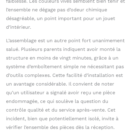
faiblesse. Les couleurs vives semblent bien tenir et
de déformation ni de
l’ensemble ne dégage pas d’odeur chimique
décoloration après 1 an
d’utilisation. Pieds
désagréable, un point important pour un jouet
antidérapants protègent
d’intérieur.
les sols en bois et en
carrelage des rayures.
L’assemblage est un autre point fort unanimement
Assemblage en 20min,
salué. Plusieurs parents indiquent avoir monté la
rangement facile：Tous
les outils nécessaires et
structure en moins de vingt minutes, grâce à un
instructions illustrées
système d’emboîtement simple ne nécessitant pas
claires (en français) sont
inclus. L’assemblage ne
d’outils complexes. Cette facilité d’installation est
requiert aucune
un avantage considérable. Il convient de noter
compétence technique
qu’un utilisateur a signalé avoir reçu une pièce
— 2 personnes peuvent
terminer en 20min
endommagée, ce qui soulève la question du
maximum. Design
contrôle qualité et du service après-vente. Cet
partiellement
incident, bien que potentiellement isolé, invite à
démontable : le
toboggan peut être
vérifier l’ensemble des pièces dès la réception.
décomposé en 3 parties