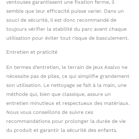
ventouses garantissent une fixation ferme, il
Conçu avec des
articulations protégées
semble que leur efficacité puisse varier. Dans un
et des matériaux sans
souci de sécurité, il est donc recommandé de
BPA, il est conforme à
la norme européenne
toujours vérifier la stabilité du parc avant chaque
EN 71 pour garantir une
utilisation pour éviter tout risque de basculement.
protection maximale à
votre enfant.
Entretien et praticité
En termes d’entretien, le terrain de jeux Asalvo ne
nécessite pas de piles, ce qui simplifie grandement
son utilisation. Le nettoyage se fait à la main, une
méthode qui, bien que classique, assure un
entretien minutieux et respectueux des matériaux.
Nous vous conseillons de suivre ces
recommandations pour prolonger la durée de vie
du produit et garantir la sécurité des enfants.