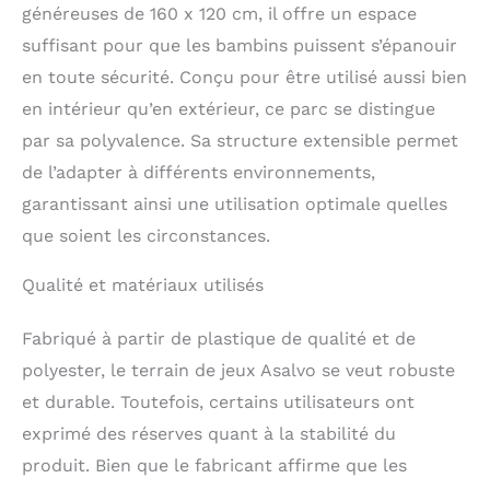
offrant un
généreuses de 160 x 120 cm, il offre un espace
environnement sûr
suffisant pour que les bambins puissent s’épanouir
même sur des surfaces
en toute sécurité. Conçu pour être utilisé aussi bien
lisses.
FACILE À
NETTOYER : Fabriqué à
en intérieur qu’en extérieur, ce parc se distingue
partir de matériaux
par sa polyvalence. Sa structure extensible permet
résistants à surface
de l’adapter à différents environnements,
lisse qui permettent
d'éliminer rapidement
garantissant ainsi une utilisation optimale quelles
les taches et la saleté,
que soient les circonstances.
ce qui permet
d'économiser du temps
Qualité et matériaux utilisés
et des efforts.
DESIGN ADAPTABLE : Sa
structure modulaire
Fabriqué à partir de plastique de qualité et de
vous permet d'ajouter
polyester, le terrain de jeux Asalvo se veut robuste
ou d'enlever des
et durable. Toutefois, certains utilisateurs ont
panneaux pour l'adapter
facilement à n'importe
exprimé des réserves quant à la stabilité du
quel espace de votre
produit. Bien que le fabricant affirme que les
maison.
SÉCURITÉ :