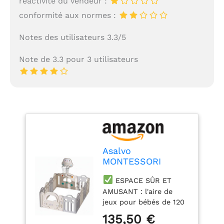
réactivité du vendeur :
conformité aux normes :
Notes des utilisateurs 3.3/5
Note de 3.3 pour 3 utilisateurs
Asalvo
MONTESSORI
Terrain de jeux
ESPACE SÛR ET
pour bébés, Centre
AMUSANT : l'aire de
d'activités, 160 x
jeux pour bébés de 120
120 cm, extensible,
x 180 cm offre un
Terrain de jeux,
135,50 €
espace sûr et amusant