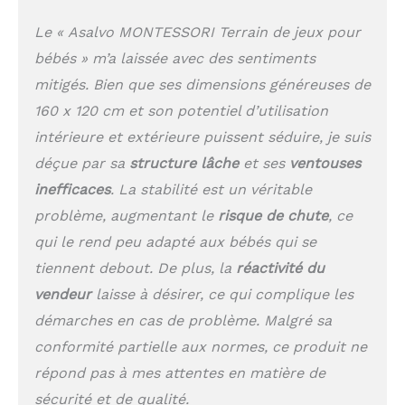
ce qui permet
Le « Asalvo MONTESSORI Terrain de jeux pour
d'économiser du temps
et des efforts.
bébés » m’a laissée avec des sentiments
DESIGN ADAPTABLE : Sa
mitigés. Bien que ses dimensions généreuses de
structure modulaire
vous permet d'ajouter
160 x 120 cm et son potentiel d’utilisation
ou d'enlever des
intérieure et extérieure puissent séduire, je suis
panneaux pour l'adapter
déçue par sa
structure lâche
et ses
ventouses
facilement à n'importe
quel espace de votre
inefficaces
. La stabilité est un véritable
maison.
SÉCURITÉ :
problème, augmentant le
risque de chute
, ce
Conçu avec des
qui le rend peu adapté aux bébés qui se
articulations protégées
et des matériaux sans
tiennent debout. De plus, la
réactivité du
BPA, il est conforme à
vendeur
laisse à désirer, ce qui complique les
la norme européenne
EN 71 pour garantir une
démarches en cas de problème. Malgré sa
protection maximale à
conformité partielle aux normes, ce produit ne
votre enfant.
répond pas à mes attentes en matière de
sécurité et de qualité.