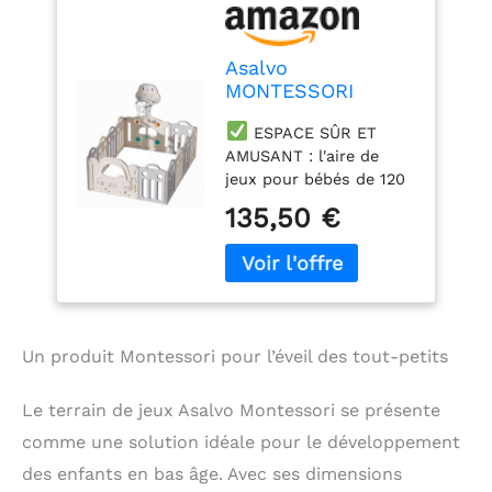
Asalvo
MONTESSORI
Terrain de jeux
ESPACE SÛR ET
pour bébés, Centre
AMUSANT : l'aire de
d'activités, 160 x
jeux pour bébés de 120
120 cm, extensible,
x 180 cm offre un
Terrain de jeux,
135,50 €
espace sûr et amusant
Parc pour bébé,
où les enfants peuvent
Aire de jeux
jouer et s'amuser tout
intérieure et
en étant surveillés. Le
extérieure,
tapis rembourré offre
Montessori Blanc
une surface douce pour
Un produit Montessori pour l’éveil des tout-petits
le jeu et prévient les
chutes potentielles.
Le terrain de jeux Asalvo Montessori se présente
Évents antidérapants :
assurent une stabilité
comme une solution idéale pour le développement
maximale et empêchent
des enfants en bas âge. Avec ses dimensions
le parc de glisser,