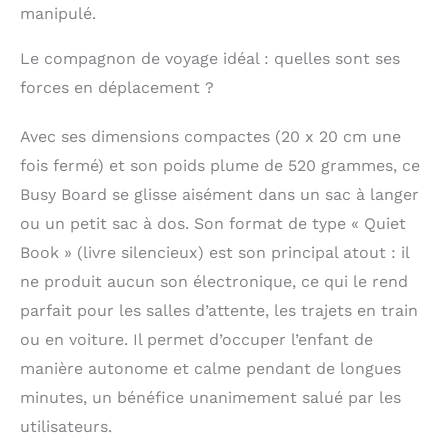
familiale Jouet pour
manipulé.
enfants à partir de 3
ans : la planche
Le compagnon de voyage idéal : quelles sont ses
Montessori est un
cadeau plein d'amour
forces en déplacement ?
et de sagesse pour
votre fils, votre fille,
Avec ses dimensions compactes (20 x 20 cm une
votre petite-fille, votre
fois fermé) et son poids plume de 520 grammes, ce
petite-fille, votre
petite-fille, votre
Busy Board se glisse aisément dans un sac à langer
neveu, votre nièce,
ou un petit sac à dos. Son format de type « Quiet
votre frère ou votre
Book » (livre silencieux) est son principal atout : il
sœur. Busy Board peut
être utilisé comme
ne produit aucun son électronique, ce qui le rend
cadeau de Noël,
parfait pour les salles d’attente, les trajets en train
cadeau de Nouvel An,
cadeau de fête,
ou en voiture. Il permet d’occuper l’enfant de
cadeau de Nouvel An,
manière autonome et calme pendant de longues
cadeau amusant pour
minutes, un bénéfice unanimement salué par les
filles et garçons et
cadeau d'anniversaire
utilisateurs.
pour filles et garçons