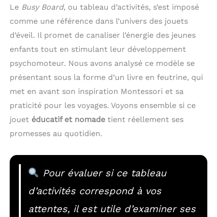
Le
Busy Board
, ou tableau d’activités, s’est imposé
comme une référence dans l’univers des jouets
d’éveil. Il promet de canaliser l’énergie des jeunes
enfants tout en stimulant leur développement
psychomoteur. Nous avons analysé ce modèle se
présentant sous la forme d’un livre en feutrine, qui
met en avant son inspiration Montessori et sa
praticité pour les voyages. Voyons ensemble si ce
jouet
éducatif et nomade
tient réellement ses
promesses au quotidien.
Pour évaluer si ce tableau
d’activités correspond à vos
attentes, il est utile d’examiner ses