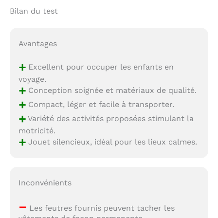
immédiatement
prêtes à l'emploi
Bilan du test
après le déballage, les
parents peuvent faire
des courses en toute
Avantages
tranquillité pour leurs
enfants
+
Excellent pour occuper les enfants en
voyage.
+
Conception soignée et matériaux de qualité.
+
Compact, léger et facile à transporter.
+
Variété des activités proposées stimulant la
motricité.
+
Jouet silencieux, idéal pour les lieux calmes.
Inconvénients
–
Les feutres fournis peuvent tacher les