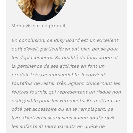
cognitif, la
coordination œil-
main, la motricité
fine, les
Mon avis sur ce produit
compétences
quotidiennes et le
En conclusion, ce Busy Board est un excellent
développement
outil d’éveil, particulièrement bien pensé pour
sensoriel grâce à
l'apprentissage
les déplacements. Sa qualité de fabrication et
pratique JOUET
la pertinence de ses activités en font un
MONTESSORI 3 ANS
: Busy Board offre
produit très recommandable. Il convient
une variété de jeux
toutefois de rester très vigilant concernant les
éducatifs sensoriels
feutres fournis, qui représentent un risque non
et interactifs
Montessori, tels que
négligeable pour les vêtements. En mettant de
la reconnaissance
côté cet accessoire ou en le remplaçant, ce
des chiffres et des
livre d’activités saura sans aucun doute ravir
lettres, l'attribution
de la météo et de
les enfants et leurs parents en quête de
l'heure,