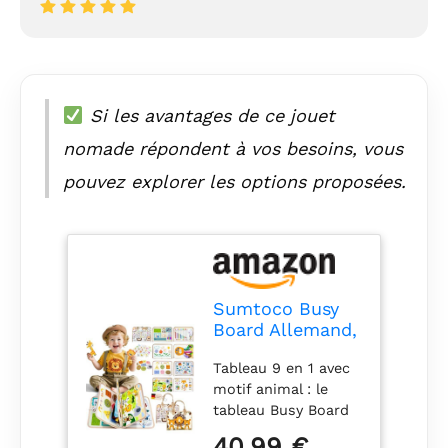
Si les avantages de ce jouet
nomade répondent à vos besoins, vous
pouvez explorer les options proposées.
Sumtoco Busy
Board Allemand,
Busy Board à
Tableau 9 en 1 avec
partir de 3 ans,
motif animal : le
jouet
tableau Busy Board
Montessori,
Sumtoco offre 9
jouet Montessori
40,99 €