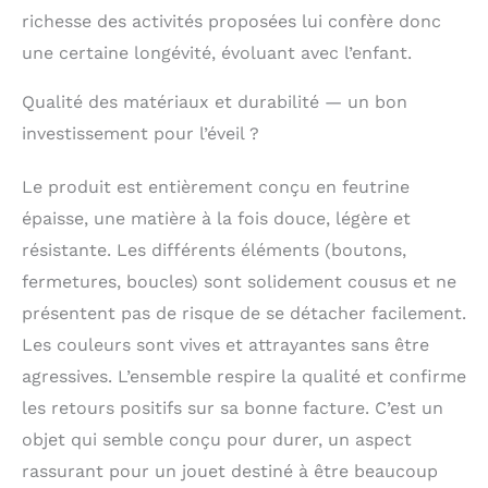
variété de jeux
richesse des activités proposées lui confère donc
éducatifs sensoriels
une certaine longévité, évoluant avec l’enfant.
et interactifs
Montessori, tels que
la reconnaissance des
Qualité des matériaux et durabilité — un bon
chiffres et des lettres,
investissement pour l’éveil ?
l'attribution de la
météo et de l'heure,
Le produit est entièrement conçu en feutrine
l'apprentissage des
compétences de vie,
épaisse, une matière à la fois douce, légère et
la reconnaissance des
résistante. Les différents éléments (boutons,
animaux, le dessin (la
fermetures, boucles) sont solidement cousus et ne
planche à dessin est
réutilisable), etc. Le
présentent pas de risque de se détacher facilement.
Busy Board aide les
Les couleurs sont vives et attrayantes sans être
enfants à rester
éloignés des écrans
agressives. L’ensemble respire la qualité et confirme
électroniques, à
les retours positifs sur sa bonne facture. C’est un
apprendre de manière
objet qui semble conçu pour durer, un aspect
ludique et à créer une
bonne atmosphère
rassurant pour un jouet destiné à être beaucoup