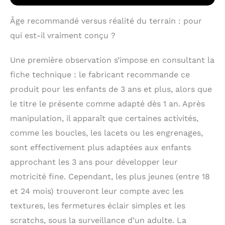
quotidiennes, le
toucher, les bruits de
Âge recommandé versus réalité du terrain : pour
pincement et un jeu
qui est-il vraiment conçu ?
d'enfilage. Cette
planche occupée suit
Une première observation s’impose en consultant la
le principe Montessori
« aider les enfants à
fiche technique : le fabricant recommande ce
faire les choses eux-
produit pour les enfants de 3 ans et plus, alors que
mêmes ». Elle favorise
le développement
le titre le présente comme adapté dès 1 an. Après
cognitif, la
manipulation, il apparaît que certaines activités,
coordination œil-
comme les boucles, les lacets ou les engrenages,
main, la motricité fine,
les compétences
sont effectivement plus adaptées aux enfants
quotidiennes et le
approchant les 3 ans pour développer leur
développement
sensoriel grâce à
motricité fine. Cependant, les plus jeunes (entre 18
l'apprentissage
et 24 mois) trouveront leur compte avec les
pratique JOUET
textures, les fermetures éclair simples et les
MONTESSORI 3 ANS :
Busy Board offre une
scratchs, sous la surveillance d’un adulte. La