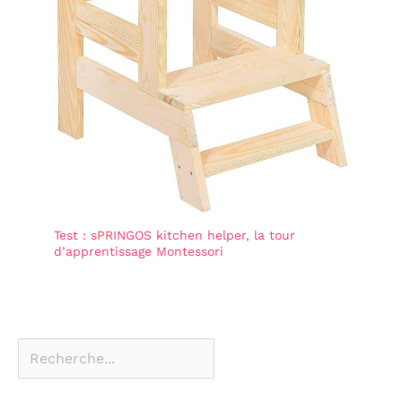
fixées,
immédiatement
prêtes à l'emploi
après le déballage,
les parents peuvent
faire des courses en
toute tranquillité
pour leurs enfants
Test : sPRINGOS kitchen helper, la tour
d’apprentissage Montessori