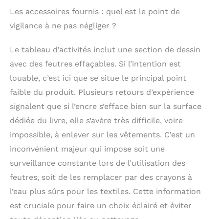
JOUET DE VOYAGE
Les accessoires fournis : quel est le point de
ENFANT : le
vigilance à ne pas négliger ?
Montessori Busy
Board avec poignée -
léger et portable (380
Le tableau d’activités inclut une section de dessin
g), 28 x 22 cm et avec
avec des feutres effaçables. Si l’intention est
fermeture éclair sur
louable, c’est ici que se situe le principal point
les côtés. Chaque
côté est amovible et
faible du produit. Plusieurs retours d’expérience
donc parfait pour les
signalent que si l’encre s’efface bien sur la surface
déplacements. Le
Busy Board aide les
dédiée du livre, elle s’avère très difficile, voire
enfants à rester
impossible, à enlever sur les vêtements. C’est un
calmes et concentrés
inconvénient majeur qui impose soit une
dans la voiture,
l'avion, le bateau, le
surveillance constante lors de l’utilisation des
train à grande vitesse
feutres, soit de les remplacer par des crayons à
ou sur la route. Le
l’eau plus sûrs pour les textiles. Cette information
livre Busy Book
transforme les
est cruciale pour faire un choix éclairé et éviter
voyages en salle de