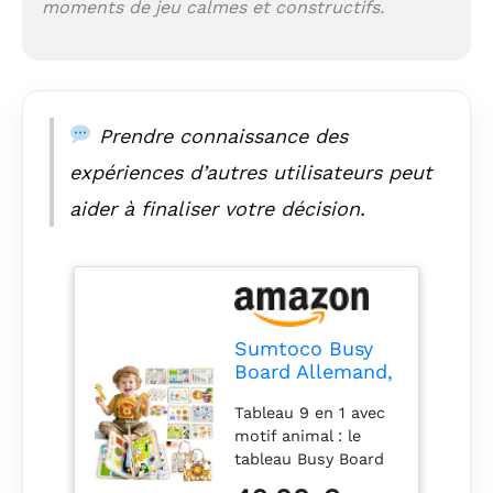
moments de jeu calmes et constructifs.
l'apprentissage des
compétences de vie,
la reconnaissance
des animaux, le
dessin (la planche à
dessin est
Prendre connaissance des
réutilisable), etc. Le
expériences d’autres utilisateurs peut
Busy Board aide les
enfants à rester
aider à finaliser votre décision.
éloignés des écrans
électroniques, à
apprendre de
manière ludique et à
créer une bonne
atmosphère
Sumtoco Busy
familiale Jouet pour
Board Allemand,
enfants à partir de 3
Busy Board à
ans : la planche
Tableau 9 en 1 avec
partir de 3 ans,
Montessori est un
motif animal : le
jouet
cadeau plein
tableau Busy Board
Montessori,
d'amour et de
Sumtoco offre 9
jouet Montessori