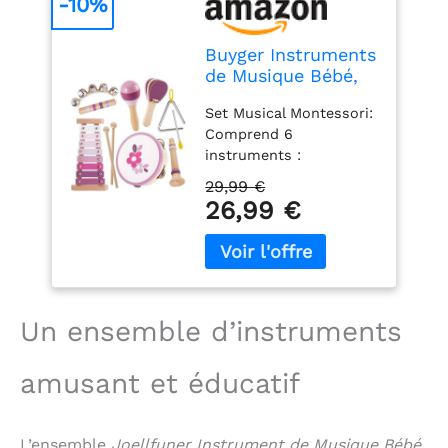
-10%
Buyger Instruments
de Musique Bébé,
Ensemble
Set Musical Montessori:
d'instruments à
Comprend 6
Percussion
instruments :
xylophone, maracas,
29,99 €
castagnettes, triangle,
26,99 €
grelot, tambourin et
clarinette. Le sac de
rangement à cordon
permet à votre enfant
de jouer de la musique
à tout moment !
Un ensemble d’instruments
Sécurité Naturelle:
Fabriqué en bois 100%
amusant et éducatif
naturel avec une
peinture à l'eau non
toxique, nos jouets
L’ensemble
Joellfuner Instrument de Musique Bébé