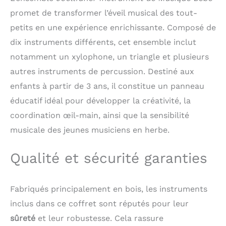
répondent aux normes
internationales de
promet de transformer l’éveil musical des tout-
sécurité. Chaque pièce
petits en une expérience enrichissante. Composé de
est soigneusement
dix instruments différents, cet ensemble inclut
poncée pour une
finition lisse sans
notamment un xylophone, un triangle et plusieurs
échardes, garantissant
autres instruments de percussion. Destiné aux
des heures de jeu en
toute sécurité pour
enfants à partir de 3 ans, il constitue un panneau
votre petit explorateur.
éducatif idéal pour développer la créativité, la
Set d'Éveil Musical: En
coordination œil-main, ainsi que la sensibilité
tapant sur le
tambourin, les petites
musicale des jeunes musiciens en herbe.
mains développent leur
sens naturel du rythme,
Qualité et sécurité garanties
tandis que le xylophone
aux tons Morandi fait
découvrir joyeusement
Fabriqués principalement en bois, les instruments
les notes de musique -
le jouet d'éveil musical
inclus dans ce coffret sont réputés pour leur
parfait pour éveiller le
sûreté
et leur robustesse. Cela rassure
petit musicien qui