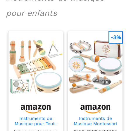
peinture à l'eau non
pour enfants
toxique, nos jouets
répondent aux normes
internationales de
sécurité. Chaque pièce
est soigneusement
-3%
poncée pour une
finition lisse sans
échardes, garantissant
des heures de jeu en
toute sécurité pour
votre petit explorateur.
Set d'Éveil Musical: En
tapant sur le
tambourin, les petites
mains développent leur
sens naturel du rythme,
tandis que le xylophone
aux tons Morandi fait
Instruments de
Instruments de
découvrir joyeusement
Musique pour Tout-
Musique Montessori
les notes de musique -
Petits, Jouet Bebe
8 en 1 pour Enfants