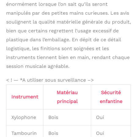
énormément lorsque l’on sait qu’ils seront
sommeille !
Instruments de
manipulés par des petites mains curieuses. Les avis
Percussion Portatifs: Ce
soulignent la qualité matérielle générale du produit,
set musical complet en
bois avec son sac de
bien que certains regrettent l’usage excessif de
transport pratique est
plastique dans l’emballage. En dépit de ce détail
idéal pour jouer à la
logistique, les finitions sont soignées et les
maison comme en
extérieur. Facile à
instruments tiennent bien en main, rendant chaque
transporter au salon,
session musicale agréable.
dans le jardin, au parc
ou à l'école - pour
< ! — *A utiliser sous surveillance –>
explorer la musique
partout en gardant les
Matériau
Sécurité
jouets bien organisés.
Instrument
Cadeau Musical Idéal:
principal
enfantine
Avec ses couleurs
pastel apaisantes et ses
Xylophone
Bois
Oui
motifs ludiques
dessinés à la main pour
Tambourin
Bois
Oui
stimuler la curiosité.