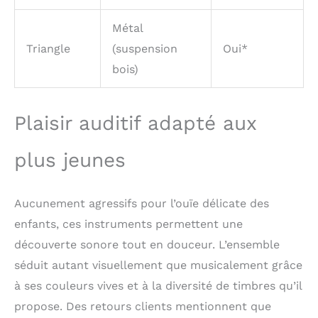
Spécialement conçu
pour les 1-3 ans, ce set
Métal
musical unisexe allie
Triangle
(suspension
Oui*
plaisir et éducation - le
cadeau parfait !
bois)
Plaisir auditif adapté aux
plus jeunes
Aucunement agressifs pour l’ouïe délicate des
enfants, ces instruments permettent une
découverte sonore tout en douceur. L’ensemble
séduit autant visuellement que musicalement grâce
à ses couleurs vives et à la diversité de timbres qu’il
propose. Des retours clients mentionnent que