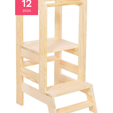
12
adaptés aux jeunes
enfants. IDÉE CADEAU
2024
D’ÉVEIL POUR ENFANTS
DE 1 À 3 ANS： Ce set est
un excellent premier
instrument de musique
pour bébé. Les enfants
peuvent découvrir
différents sons en
utilisant différents
instruments. Il favorise
l’interaction entre
parents et enfants
pendant le jeu,
développe les capacités
mentales du bébé et
renforce le lien avec les
parents. Notre set
d’instruments de
musique en bois est un
excellent choix parmi les
jouets d’apprentissage
précoce Montessori. C’est
également une idée
cadeau idéale pour Noël