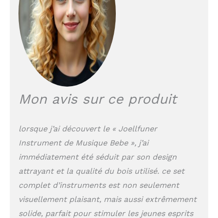
répondent aux normes
internationales de
sécurité. Chaque pièce
est soigneusement
poncée pour une
finition lisse sans
échardes, garantissant
des heures de jeu en
toute sécurité pour
votre petit explorateur.
Mon avis sur ce produit
Set d'Éveil Musical: En
tapant sur le
tambourin, les petites
lorsque j’ai découvert le « Joellfuner
mains développent leur
Instrument de Musique Bebe », j’ai
sens naturel du rythme,
tandis que le xylophone
immédiatement été séduit par son design
aux tons Morandi fait
attrayant et la qualité du bois utilisé. ce set
découvrir joyeusement
complet d’instruments est non seulement
les notes de musique -
le jouet d'éveil musical
visuellement plaisant, mais aussi extrêmement
parfait pour éveiller le
solide, parfait pour stimuler les jeunes esprits
petit musicien qui