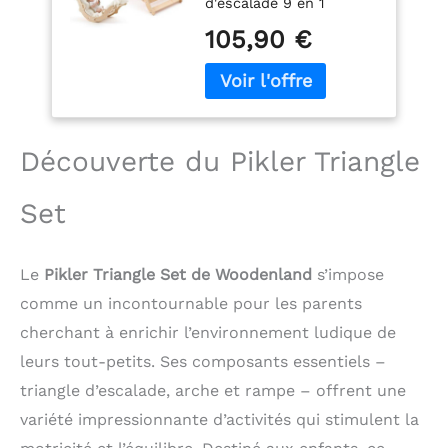
d'escalade 9 en 1
Triangle, Arche et
favorise l'équilibre, la
Rampe, Parcours
105,90 €
coordination et
Motricité Intérieur
l'imagination. Chaque
Montessori pour
structure développe la
Bébé et Enfants, 68
motricité et l'autonomie
kg Max, Couleur
tout en renforçant le
Bois
lien parent-enfant. Il est
Découverte du Pikler Triangle
testé pour supporter
jusqu'à 68 kg et assure
Set
un jeu en toute sécurité
9 modes de jeu
polyvalents : Un seul
Le
Pikler Triangle Set de Woodenland
s’impose
ensemble, de multiples
façons de jouer.
comme un incontournable pour les parents
Transformez ce triangle
cherchant à enrichir l’environnement ludique de
de Pikler pour tout-
leurs tout-petits. Ses composants essentiels –
petits en triangle
d'escalade, arche,
triangle d’escalade, arche et rampe – offrent une
poutre d'équilibre,
variété impressionnante d’activités qui stimulent la
tunnel de jeu, arche à
bascule, pont,