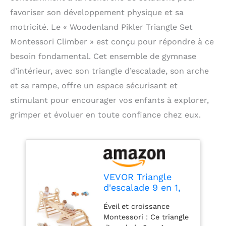
favoriser son développement physique et sa
motricité. Le « Woodenland Pikler Triangle Set
Montessori Climber » est conçu pour répondre à ce
besoin fondamental. Cet ensemble de gymnase
d’intérieur, avec son triangle d’escalade, son arche
et sa rampe, offre un espace sécurisant et
stimulant pour encourager vos enfants à explorer,
grimper et évoluer en toute confiance chez eux.
VEVOR Triangle
d'escalade 9 en 1,
Triangle de Pikler
Éveil et croissance
avec 2 Voitures en
Montessori : Ce triangle
Bois, Coussin,