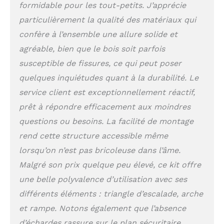
avec une structure anti-
formidable pour les tout-petits. J’apprécie
basculement, des
particulièrement la qualité des matériaux qui
courbes ergonomiques,
confère à l’ensemble une allure solide et
des bords lisses, des
pieds amovibles et des
agréable, bien que le bois soit parfois
cordes sécurisées.
susceptible de fissures, ce qui peut poser
Stable et offrant un bon
quelques inquiétudes quant à la durabilité. Le
maintien tout en
restant doux pour les
service client est exceptionnellement réactif,
petites mains, il permet
prêt à répondre efficacement aux moindres
aux enfants de jouer en
toute confiance
questions ou besoins. La facilité de montage
Montage facile et
rend cette structure accessible même
entretien simple : Grâce
lorsqu’on n’est pas bricoleuse dans l’âme.
à sa conception
modulaire, notre arche
Malgré son prix quelque peu élevé, ce kit offre
d'escalade bébé se
une belle polyvalence d’utilisation avec ses
monte en quelques
différents éléments : triangle d’escalade, arche
minutes. Le tissu en
coton est amovible et
et rampe. Notons également que l’absence
lavable en machine, ce
d’échardes rassure sur le plan sécuritaire.