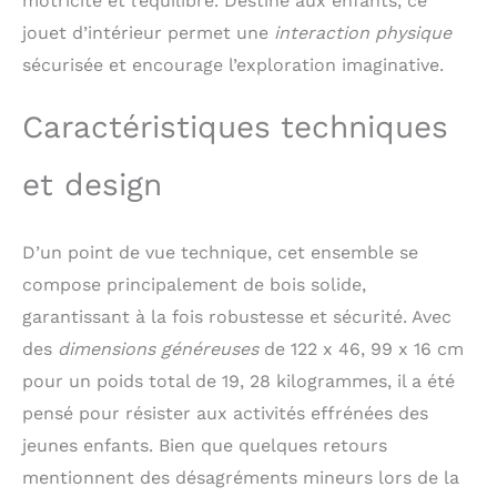
motricité et l’équilibre. Destiné aux enfants, ce
balançoire, circuit pour
jouet d’intérieur permet une
interaction physique
petites voitures ou
sécurisée et encourage l’exploration imaginative.
rampe d'escalade,
offrant ainsi aux
enfants un nouveau défi
Caractéristiques techniques
chaque jour Sécurité et
confort optimisés : Ce
et design
parcours motricité
Montessori est conçu
avec une structure anti-
D’un point de vue technique, cet ensemble se
basculement, des
courbes ergonomiques,
compose principalement de bois solide,
des bords lisses, des
garantissant à la fois robustesse et sécurité. Avec
pieds amovibles et des
cordes sécurisées.
des
dimensions généreuses
de 122 x 46, 99 x 16 cm
Stable et offrant un bon
pour un poids total de 19, 28 kilogrammes, il a été
maintien tout en
pensé pour résister aux activités effrénées des
restant doux pour les
petites mains, il permet
jeunes enfants. Bien que quelques retours
aux enfants de jouer en
mentionnent des désagréments mineurs lors de la
toute confiance