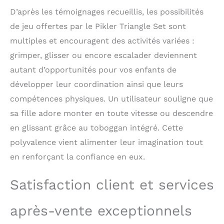
sensoriel. En jouant, les
D’après les témoignages recueillis, les possibilités
enfants peuvent
découvrir le rythme, la
de jeu offertes par le Pikler Triangle Set sont
créativité et acquérir
multiples et encouragent des activités variées :
des compétences
pratiques
grimper, glisser ou encore escalader deviennent
autant d’opportunités pour vos enfants de
développer leur coordination ainsi que leurs
compétences physiques. Un utilisateur souligne que
sa fille adore monter en toute vitesse ou descendre
en glissant grâce au toboggan intégré. Cette
polyvalence vient alimenter leur imagination tout
en renforçant la confiance en eux.
Satisfaction client et services
après-vente exceptionnels