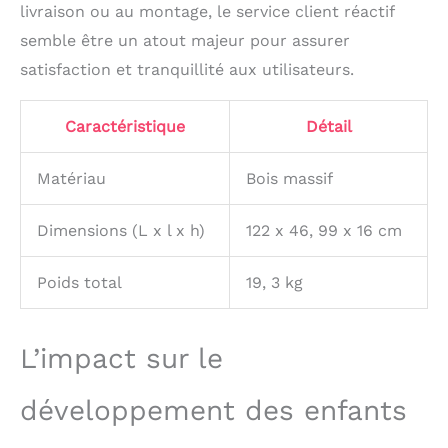
livraison ou au montage, le service client réactif
Montage facile et
entretien simple : Grâce
semble être un atout majeur pour assurer
à sa conception
satisfaction et tranquillité aux utilisateurs.
modulaire, notre arche
d'escalade bébé se
monte en quelques
Caractéristique
Détail
minutes. Le tissu en
coton est amovible et
Matériau
Bois massif
lavable en machine, ce
qui facilite le nettoyage
de l'aire de jeux par les
Dimensions (L x l x h)
122 x 46, 99 x 16 cm
parents Accessoires
ludiques inclus : Cette
Poids total
19, 3 kg
arche Montessori en
bois comprend un
xylophone en bois
magnifiquement conçu
L’impact sur le
pour éveiller la curiosité
musicale des enfants et
développement des enfants
favoriser leur
développement