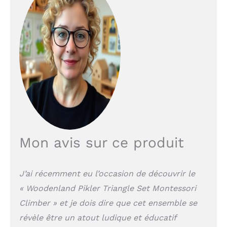
un jeu en toute sécurité
9 modes de jeu
polyvalents : Un seul
ensemble, de multiples
façons de jouer.
Transformez ce triangle
de Pikler pour tout-
petits en triangle
d'escalade, arche,
poutre d'équilibre,
tunnel de jeu, arche à
bascule, pont,
balançoire, circuit pour
Mon avis sur ce produit
petites voitures ou
rampe d'escalade,
offrant ainsi aux
J’ai récemment eu l’occasion de découvrir le
enfants un nouveau défi
« Woodenland Pikler Triangle Set Montessori
chaque jour Sécurité et
confort optimisés : Ce
Climber » et je dois dire que cet ensemble se
parcours motricité
révèle être un atout ludique et éducatif
Montessori est conçu