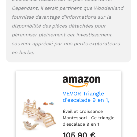
qui facilite le nettoyage
de l'aire de jeux par les
Cependant, il serait pertinent que Woodenland
parents Accessoires
fournisse davantage d’informations sur la
ludiques inclus : Cette
disponibilité des pièces détachées pour
arche Montessori en
bois comprend un
pérenniser pleinement cet investissement
xylophone en bois
souvent apprécié par nos petits explorateurs
magnifiquement conçu
pour éveiller la curiosité
en herbe.
musicale des enfants et
favoriser leur
développement
sensoriel. En jouant, les
enfants peuvent
découvrir le rythme, la
VEVOR Triangle
créativité et acquérir
d'escalade 9 en 1,
des compétences
Triangle de Pikler
pratiques
Éveil et croissance
avec 2 Voitures en
Montessori : Ce triangle
Bois, Coussin,
d'escalade 9 en 1
Triangle, Arche et
favorise l'équilibre, la
Rampe, Parcours
105,90 €