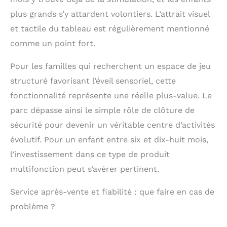
explorer. Maximisez le
plaisir et
plus grands s’y attardent volontiers. L’attrait visuel
l'apprentissage : le
et tactile du tableau est régulièrement mentionné
tableau noir
comme un point fort.
magnétique
multifonction et le
tableau blanc
Pour les familles qui recherchent un espace de jeu
encouragent vos tout-
structuré favorisant l’éveil sensoriel, cette
petits à dessiner,
fonctionnalité représente une réelle plus-value. Le
écrire et imaginer
sans limites. S'adapte
parc dépasse ainsi le simple rôle de clôture de
parfaitement à tous
sécurité pour devenir un véritable centre d’activités
les jouets
évolutif. Pour un enfant entre six et dix-huit mois,
magnétiques. La
planche d'activités
l’investissement dans ce type de produit
Montessori unique
multifonction peut s’avérer pertinent.
engage les bébés dans
diverses activités
Service après-vente et fiabilité : que faire en cas de
inspirées du
Montessori, favorisant
problème ?
le développement
cognitif et la