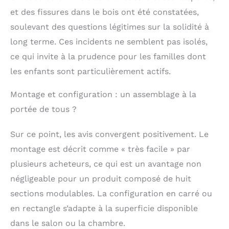
petit. Que vous ayez
et des fissures dans le bois ont été constatées,
besoin d'une aire de
soulevant des questions légitimes sur la solidité à
jeu compacte ou
d'une plus grande, il
long terme. Ces incidents ne semblent pas isolés,
suffit de tourner les
ce qui invite à la prudence pour les familles dont
connecteurs et
les enfants sont particulièrement actifs.
d'ajouter ou de retirer
des panneaux pour
Montage et configuration : un assemblage à la
personnaliser la
configuration.
portée de tous ?
Transformez
n'importe quelle pièce
Sur ce point, les avis convergent positivement. Le
en une aire de jeu
sécurisée pour bébé.
montage est décrit comme « très facile » par
La fonction extensible
plusieurs acheteurs, ce qui est un avantage non
vous permet de créer
négligeable pour un produit composé de huit
un parc extra large au
fur et à mesure que
sections modulables. La configuration en carré ou
votre bébé grandit.
en rectangle s’adapte à la superficie disponible
Facile à installer en
dans le salon ou la chambre.
quelques minutes,