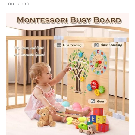
construction durable
tout achat.
et polyvalente garantit
qu'il ne deviendra pas
obsolète au fur et à
mesure que votre
enfant grandit. En
plus de servir de parc
pour bébé, il peut
facilement se
transformer en enclos
pour animaux de
compagnie ou clôture
de jardin, s'adaptant à
vos besoins
changeants au fil du
temps. Avec son
design intemporel et
son utilité
multifonctionnelle, ce
parc sera un
investissement