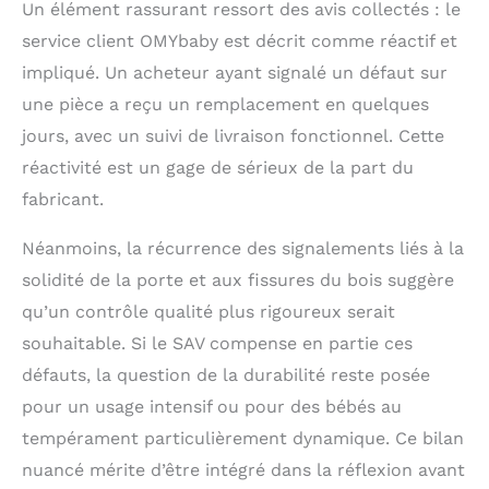
Un élément rassurant ressort des avis collectés : le
motricité. Ce parc en
service client OMYbaby est décrit comme réactif et
bois deviendra un
centre d'exploration et
impliqué. Un acheteur ayant signalé un défaut sur
d'apprentissage.
une pièce a reçu un remplacement en quelques
Transformez
n'importe quel coin de
jours, avec un suivi de livraison fonctionnel. Cette
votre maison en un
réactivité est un gage de sérieux de la part du
paradis de bébé,
fabricant.
rempli de bonheur et
de moments joyeux.
Un meuble qui grandit
Néanmoins, la récurrence des signalements liés à la
avec vous pour une
solidité de la porte et aux fissures du bois suggère
utilisation à long
qu’un contrôle qualité plus rigoureux serait
terme –
Contrairement aux
souhaitable. Si le SAV compense en partie ces
parcs traditionnels en
défauts, la question de la durabilité reste posée
tissu, ce parc en bois
pour un usage intensif ou pour des bébés au
de qualité supérieure
est conçu pour
tempérament particulièrement dynamique. Ce bilan
grandir avec votre
nuancé mérite d’être intégré dans la réflexion avant
famille. Sa