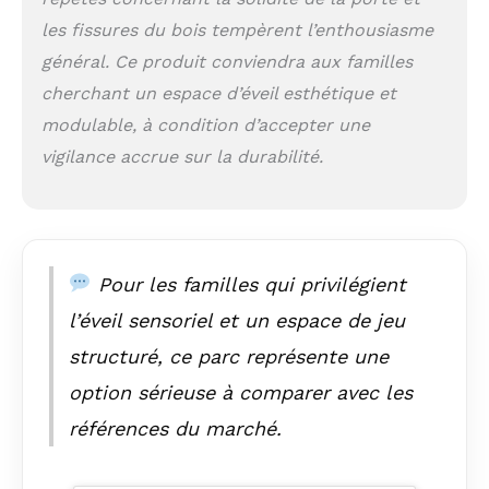
besoin d'une aire de
les fissures du bois tempèrent l’enthousiasme
jeu compacte ou
d'une plus grande, il
général. Ce produit conviendra aux familles
suffit de tourner les
cherchant un espace d’éveil esthétique et
connecteurs et
modulable, à condition d’accepter une
d'ajouter ou de
retirer des panneaux
vigilance accrue sur la durabilité.
pour personnaliser
la configuration.
Transformez
n'importe quelle
pièce en une aire de
Pour les familles qui privilégient
jeu sécurisée pour
bébé. La fonction
l’éveil sensoriel et un espace de jeu
extensible vous
structuré, ce parc représente une
permet de créer un
parc extra large au
option sérieuse à comparer avec les
fur et à mesure que
votre bébé grandit.
références du marché.
Facile à installer en
quelques minutes,