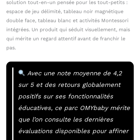
solution tout-en-un pensée pour les tout-petits :
espace de jeu délimité, tableau noir magnétique
double face, tableau blanc et activités Montessori
intégrées. Un produit qui séduit visuellement, mais
qui mérite un regard attentif avant de franchir le
pas.
Avec une note moyenne de 4,2
sur 5 et des retours globalement
positifs sur ses fonctionnalités
éducatives, ce parc OMYbaby mérite
que l’on consulte les dernières
évaluations disponibles pour affiner