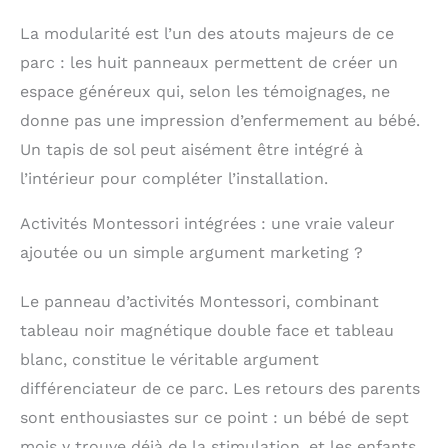
aucun outil
nécessaire. Matériau
La modularité est l’un des atouts majeurs de ce
de haute qualité :
parc : les huit panneaux permettent de créer un
fabriqué à partir de
espace généreux qui, selon les témoignages, ne
bois 100 % naturel, il
offre une surface lisse
donne pas une impression d’enfermement au bébé.
polie à la main, ce qui
Un tapis de sol peut aisément être intégré à
rend le parc super sûr
pour les bébés.
l’intérieur pour compléter l’installation.
Entièrement testé et
certifié non toxique,
Activités Montessori intégrées : une vraie valeur
sans BPA, sans plomb
ajoutée ou un simple argument marketing ?
et sans phtalates et
conforme aux
Le panneau d’activités Montessori, combinant
exigences de sécurité
américaines. Ce parc
tableau noir magnétique double face et tableau
pour bébé offre un
blanc, constitue le véritable argument
environnement sûr et
sécurisé pour que
différenciateur de ce parc. Les retours des parents
votre tout-petit
sont enthousiastes sur ce point : un bébé de sept
puisse jouer et
mois y trouve déjà de la stimulation, et les enfants