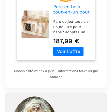
Parc en bois
tout-en-un pour
bébé avec porte,
Parc de jeu tout-en-
clôture de jeu
un de luxe pour
réglable en bois
bébé : adoptez un
avec tableau
environnement sûr
noir magnétique
187,99 €
et spacieux pour
double face,
jouer avec notre
tableau blanc et
parc en bois pour
jouets
bébé. Doté d'un
d'activités
tableau noir
Montessori,
magnétique double
centre
Disponibilité et prix à jour – informations fournies par
face, d'un tableau
d'activités
Amazon
blanc et de jouets
extensible
d'activités
Montessori.
Transformez
n'importe quelle
chambre d'enfant en
un environnement