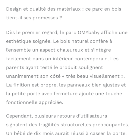
Transformez
n'importe quelle
Design et qualité des matériaux : ce parc en bois
chambre d'enfant en
tient-il ses promesses ?
un environnement
stimulant où les
Dès le premier regard, le parc OMYbaby affiche une
nourrissons peuvent
explorer et grandir en
esthétique soignée. Le bois naturel confère à
toute sécurité.
l’ensemble un aspect chaleureux et s’intègre
Regardez votre bébé
grandir et apprendre à
facilement dans un intérieur contemporain. Les
travers des activités
parents ayant testé le produit soulignent
joyeuses et des
unanimement son côté « très beau visuellement ».
aventures de jeu.
Connecteurs rotatifs
La finition est propre, les panneaux bien ajustés et
brevetés exclusifs :
la petite porte avec fermeture ajoute une touche
une caractéristique
révolutionnaire qui
fonctionnelle appréciée.
vous permet d'ajuster
les angles des
Cependant, plusieurs retours d’utilisateurs
panneaux pour
signalent des fragilités structurelles préoccupantes.
s'adapter à n'importe
Un bébé de dix mois aurait réussi à casser la porte,
quel espace, grand ou