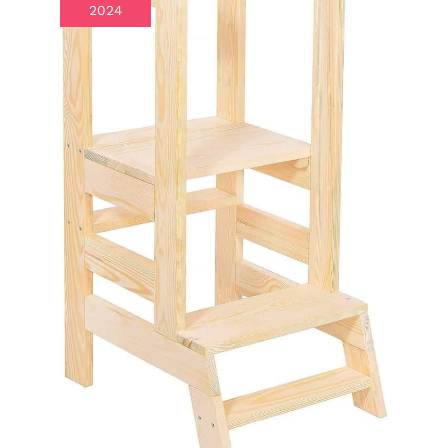
Contrairement aux
2024
parcs traditionnels
en tissu, ce parc en
bois de qualité
supérieure est
conçu pour grandir
avec votre famille.
Sa construction
durable et
polyvalente garantit
qu'il ne deviendra
pas obsolète au fur
et à mesure que
votre enfant grandit.
En plus de servir de
parc pour bébé, il
peut facilement se
transformer en
enclos pour
animaux de
compagnie ou
clôture de jardin,