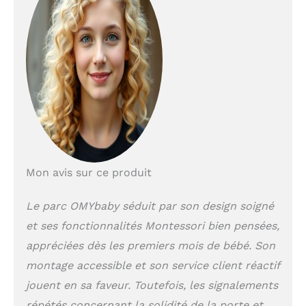
stimulant où les
nourrissons peuvent
explorer et grandir
en toute sécurité.
Regardez votre bébé
grandir et apprendre
à travers des
activités joyeuses et
des aventures de
jeu. Connecteurs
rotatifs brevetés
exclusifs : une
Mon avis sur ce produit
caractéristique
révolutionnaire qui
Le parc OMYbaby séduit par son design soigné
vous permet
et ses fonctionnalités Montessori bien pensées,
d'ajuster les angles
des panneaux pour
appréciées dès les premiers mois de bébé. Son
s'adapter à
montage accessible et son service client réactif
n'importe quel
espace, grand ou
jouent en sa faveur. Toutefois, les signalements
petit. Que vous ayez
répétés concernant la solidité de la porte et