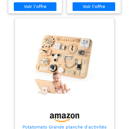
quel mur en véritable
quel mur en véritable
Ans, Crèche,
Ans, Crèche,
espace de jeu. Avec ses
espace de jeu. Avec ses
Maternelle,
Garderie,
formes d'animaux
formes d'animaux
Garderie, Salle de
Maternelle, Salle de
colorées et ses couleurs
colorées et ses couleurs
Jeux
Jeux
vives, il attire rapidement
vives, il attire rapidement
l'attention des enfants et
l'attention des enfants et
les encourage à s'amuser
les encourage à s'amuser
tout en apprenant
tout en apprenant
Sécurité avant tout :
Sécurité avant tout :
Fabriqué en MDF et peint
Fabriqué en MDF et peint
avec des peintures à base
avec des peintures à base
d'eau, ce tableau
d'eau, ce tableau
d'activités Montessori
d'activités Montessori
respecte les normes
respecte les normes
internationales de
internationales de
sécurité, avec des bords
sécurité, avec des bords
lisses et une conception
lisses et une conception
adaptée aux enfants. Ses
adaptée aux enfants. Ses
fixations solides assurent
fixations solides assurent
une utilisation stable,
une utilisation stable,
pour permettre aux
pour permettre aux
enfants de jouer et
enfants de jouer et
d'explorer en toute
d'explorer en toute
sérénité Apprentissage
sérénité Apprentissage
intelligent : Ce panneau
intelligent : Ce panneau
Potatomato Grande planche d'activités