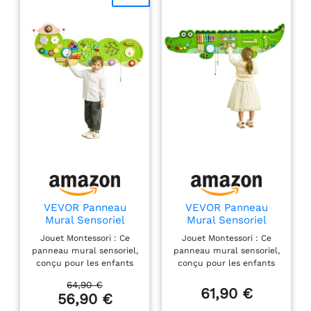
VEVOR Panneau
VEVOR Panneau
Mural Sensoriel
Mural Sensoriel
Chenille pour
Crocodile pour
Jouet Montessori : Ce
Jouet Montessori : Ce
Enfants, Tableau
Enfants, Tableau
panneau mural sensoriel,
panneau mural sensoriel,
d'Activités
d'Activités
conçu pour les enfants
conçu pour les enfants
Montessori avec 12
Montessori avec 9
de 3 à 12 ans, propose 12
de 3 à 12 ans, propose 9
Jeux, Jouet Éducatif
Jeux, Jouet Éducatif
64,90 €
jeux interactifs qui
jeux interactifs qui
61,90 €
Interactif pour
Interactif pour
56,90 €
transforment n'importe
transforment n'importe
Enfants de 3 à 12
Enfants de 3 à 12