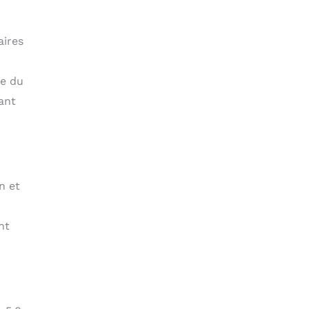
aires
he du
ant
n et
nt