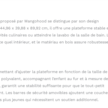
is aux deux extrémités. Design sans clôture creuse : vous
s soucier que votre enfant marche sur la clôture creuse et
ouret pour clôture pour bébés n'adopte pas de design creux,
tièrement la sécurité de votre enfant. Pédales réglables : les
 proposé par Mangohood se distingue par son design
as de nos tabourets de cuisine pour enfants sont également
x hauteurs réglables, de sorte que vous pouvez régler la
44,96 x 39,88 x 89,92 cm, il offre une plateforme stable 
ret pour enfant pour les pédales d'évier de cuisine selon vos
ités culinaires ou atteindre le lavabo de la salle de bain. 
e l'indépendance : notre marchepied sûr pour les tout-petits
e quel intérieur, et le matériau en bois assure robustesse
 enseigner aux enfants âgés de 12 mois à 4 ans comment se
 se brosser les dents, cuisiner ou apprendre. Vous pouvez
de cuisine pour tout-petits dans plusieurs scénarios et il peut
 100 kg et peut également être utilisé par les adultes. Nous
 la qualité : nous avons des exigences strictes pour tous les
ilisons, sans BPA, peinture non toxique. A passé des tests de
ttant d’ajuster la plateforme en fonction de la taille de
ue et chimique bien au-delà des normes américaines ASTMF-
 Parce que c'est important pour la santé des enfants.
nt polyvalent, accompagnant l’enfant au fur et à mesure de
, garantit une stabilité suffisante pour que le tout-petit
t. Les barres de sécurité amovibles ajoutent une couche
 plus jeunes qui nécessitent un soutien additionnel.