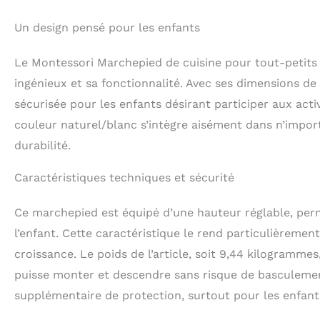
fixés avec des v
n'avez pas à vou
Un design pensé pour les enfants
tombe, notre tab
ce qui protège en
Le Montessori Marchepied de cuisine pour tout-petits
pédales sur le b
conçues avec deu
ingénieux et sa fonctionnalité. Avec ses dimensions de 
hauteur du tabou
sécurisée pour les enfants désirant participer aux activ
besoins. Favoris
couleur naturel/blanc s’intègre aisément dans n’import
est parfait pour
laver les mains,
durabilité.
utiliser la tour 
supporter jusqu'à
Caractéristiques techniques et sécurité
nous soucions de
bois que nous ut
Ce marchepied est équipé d’une hauteur réglable, perme
sécurité physiq
963 et UE EN-71.
l’enfant. Cette caractéristique le rend particulièreme
croissance. Le poids de l’article, soit 9,44 kilogrammes
puisse monter et descendre sans risque de basculemen
supplémentaire de protection, surtout pour les enfants