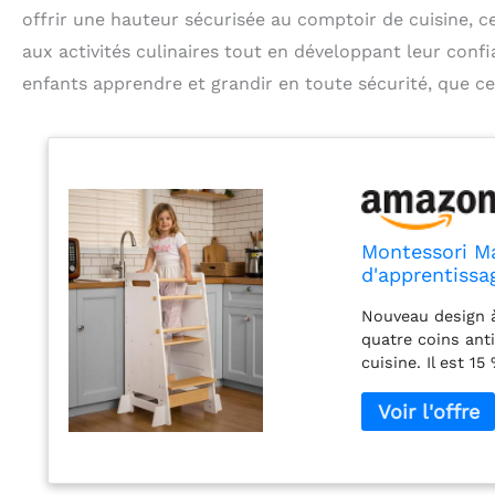
offrir une hauteur sécurisée au comptoir de cuisine, c
aux activités culinaires tout en développant leur confi
enfants apprendre et grandir en toute sécurité, que ce s
Montessori Ma
d'apprentissa
– Marchepied 
Nouveau design à
quatre coins ant
cuisine. Il est 1
sorte que les béb
sécurité pratiqu
innovante un levi
levier de sécurit
enfant est plus p