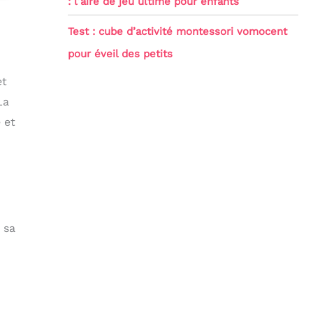
: l’aire de jeu ultime pour enfants
Test : cube d’activité montessori vomocent
pour éveil des petits
et
La
 et
 sa