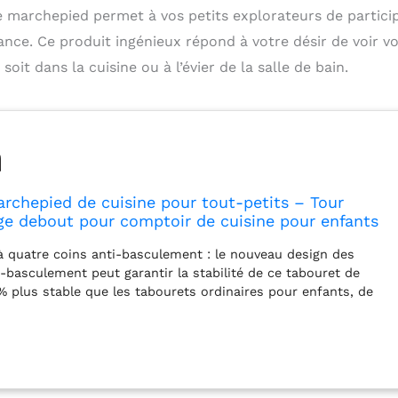
e marchepied permet à vos petits explorateurs de partici
ance. Ce produit ingénieux répond à votre désir de voir v
oit dans la cuisine ou à l’évier de la salle de bain.
rchepied de cuisine pour tout-petits – Tour
ge debout pour comptoir de cuisine pour enfants
debout pour évier de salle de bain (naturel/blanc)
 quatre coins anti-basculement : le nouveau design des
i-basculement peut garantir la stabilité de ce tabouret de
5 % plus stable que les tabourets ordinaires pour enfants, de
és actifs peuvent l'utiliser en toute tranquillité. Levier de
e : la tour Montessori de Mangohood a conçu de manière
er de sécurité flexible qui peut être ajusté à tout moment. Le
é coulissant de 3 secondes de cette tour de cuisine pour
ratique et plus sûr que les autres leviers de sécurité qui sont