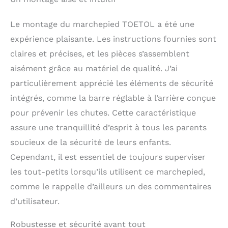
la croissance de vos
enfants. La barre
Le montage du marchepied TOETOL a été une
transversale réglable à 2
expérience plaisante. Les instructions fournies sont
niveaux avec anneaux
peut répondre aux
claires et précises, et les pièces s’assemblent
besoins des enfants
aisément grâce au matériel de qualité. J’ai
assis et debout.
particulièrement apprécié les éléments de sécurité
Antidérapant 1+6 : le
grand tapis
intégrés, comme la barre réglable à l’arrière conçue
antidérapant de la
pour prévenir les chutes. Cette caractéristique
même taille que la
plate-forme peut être
assure une tranquillité d’esprit à tous les parents
doux et confortable
soucieux de la sécurité de leurs enfants.
pour protéger les pieds
Cependant, il est essentiel de toujours superviser
de votre enfant contre
le glissement. Cette
les tout-petits lorsqu’ils utilisent ce marchepied,
tour pour enfant est
comme le rappelle d’ailleurs un des commentaires
équipée de 6 petits
patins antidérapants
d’utilisateur.
fixés sous les pieds. Il
peut éviter de glisser
Robustesse et sécurité avant tout