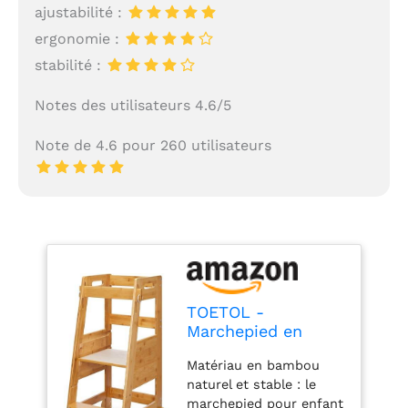
ajustabilité :
ergonomie :
stabilité :
Notes des utilisateurs 4.6/5
Note de 4.6 pour 260 utilisateurs
TOETOL -
Marchepied en
Bambou pour Tout-
Matériau en bambou
Petits - Tabouret
naturel et stable : le
d'apprentissage -
marchepied pour enfant
Aide Debout - Tour