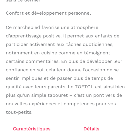
montage et instructions
détaillées fournies
Confort et développement personnel
(français non garanti).
Le marchepied avec
poignée vous aide à le
Ce marchepied favorise une atmosphère
transporter partout où
d’apprentissage positive. Il permet aux enfants de
vous voulez.
participer activement aux tâches quotidiennes,
notamment en cuisine comme en témoignent
certains commentaires. En plus de développer leur
confiance en soi, cela leur donne l’occasion de se
sentir impliqués et de passer plus de temps de
qualité avec leurs parents. Le TOETOL est ainsi bien
plus qu’un simple tabouret – c’est un pont vers de
nouvelles expériences et compétences pour vos
tout-petits.
Caractéristiques
Détails