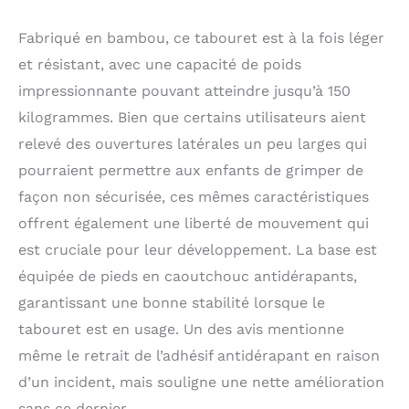
sur un sol humide et
protéger le sol des
Fabriqué en bambou, ce tabouret est à la fois léger
rayures. Marchepied de
et résistant, avec une capacité de poids
cuisine et
multifonctionnel : la
impressionnante pouvant atteindre jusqu’à 150
tour debout pour tout-
kilogrammes. Bien que certains utilisateurs aient
petits est assez utile
pour développer les
relevé des ouvertures latérales un peu larges qui
capacités
pourraient permettre aux enfants de grimper de
d'indépendance des
façon non sécurisée, ces mêmes caractéristiques
tout-petits. Il aide vos
enfants à préparer des
offrent également une liberté de mouvement qui
aliments dans la
est cruciale pour leur développement. La base est
cuisine, à se laver et à
équipée de pieds en caoutchouc antidérapants,
se brosser les dents
dans les toilettes, à
garantissant une bonne stabilité lorsque le
avoir de la nourriture
tabouret est en usage. Un des avis mentionne
dans la salle à manger,
etc. Facile à assembler
même le retrait de l’adhésif antidérapant en raison
et à transporter :
d’un incident, mais souligne une nette amélioration
montage facile, outil de
sans ce dernier.