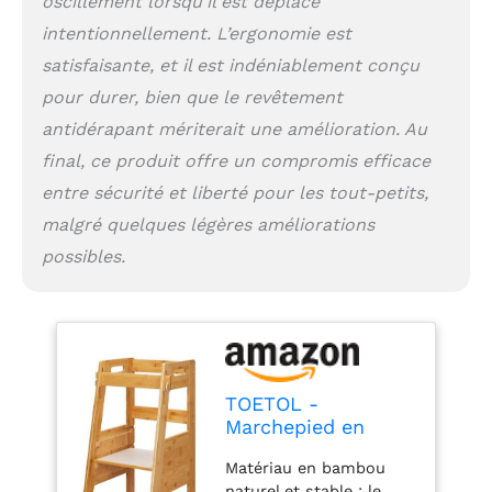
oscillement lorsqu’il est déplacé
le glissement. Cette
tour pour enfant est
intentionnellement. L’ergonomie est
équipée de 6 petits
satisfaisante, et il est indéniablement conçu
patins antidérapants
fixés sous les pieds. Il
pour durer, bien que le revêtement
peut éviter de glisser
antidérapant mériterait une amélioration. Au
sur un sol humide et
final, ce produit offre un compromis efficace
protéger le sol des
rayures. Marchepied de
entre sécurité et liberté pour les tout-petits,
cuisine et
malgré quelques légères améliorations
multifonctionnel : la
possibles.
tour debout pour tout-
petits est assez utile
pour développer les
capacités
d'indépendance des
tout-petits. Il aide vos
enfants à préparer des
TOETOL -
aliments dans la
Marchepied en
cuisine, à se laver et à
Bambou pour Tout-
se brosser les dents
Matériau en bambou
Petits - Tabouret
dans les toilettes, à
naturel et stable : le