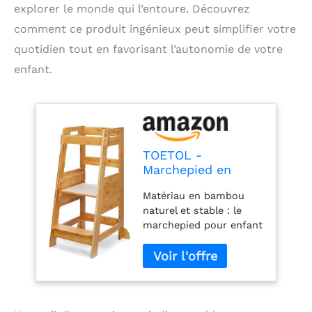
explorer le monde qui l’entoure. Découvrez
comment ce produit ingénieux peut simplifier votre
quotidien tout en favorisant l’autonomie de votre
enfant.
TOETOL -
Marchepied en
Bambou pour Tout-
Matériau en bambou
Petits - Tabouret
naturel et stable : le
d'apprentissage -
marchepied pour enfant
Aide Debout - Tour
est fabriqué en bambou
pour Tout-Petits -
100 % naturel. Deux
Réglable en
pieds de support
Hauteur sur 3
incurvés
Niveaux - pour
supplémentaires
comptoir de