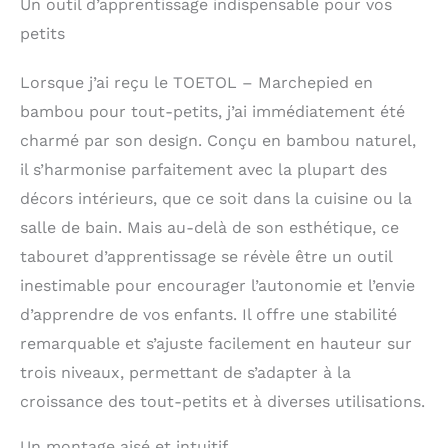
améliorent la stabilité
Cuisine et Salle de
Un outil d’apprentissage indispensable pour vos
et l'équilibre de ce
Bain - avec
petits
tabouret pour enfant.
Les balustrades à
Lorsque j’ai reçu le TOETOL – Marchepied en
quatre côtés offrent un
soutien parfait lorsque
bambou pour tout-petits, j’ai immédiatement été
vos enfants sont à
charmé par son design. Conçu en bambou naturel,
l'intérieur, de sorte que
il s’harmonise parfaitement avec la plupart des
les enfants ne tombent
pas de haut. Design
décors intérieurs, que ce soit dans la cuisine ou la
réglable en hauteur : ce
salle de bain. Mais au-delà de son esthétique, ce
tabouret de cuisine
pour tout-petits
tabouret d’apprentissage se révèle être un outil
convient aux enfants de
inestimable pour encourager l’autonomie et l’envie
18 mois et plus. La
d’apprendre de vos enfants. Il offre une stabilité
plate-forme réglable à 3
niveaux et la pédale
remarquable et s’ajuste facilement en hauteur sur
réglable à 2 niveaux
trois niveaux, permettant de s’adapter à la
permettent la hauteur
croissance des tout-petits et à diverses utilisations.
parfaite pour les
enfants de tous âges,
ce qui pourrait observer
Un montage aisé et intuitif