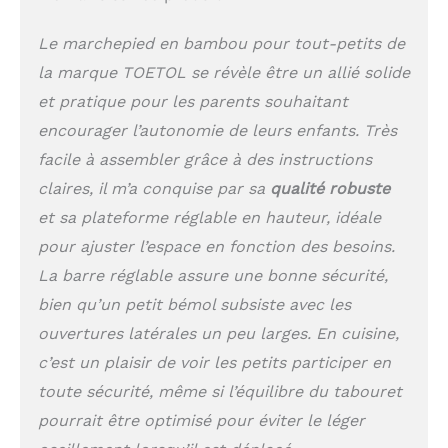
niveaux et la pédale
réglable à 2 niveaux
Le marchepied en bambou pour tout-petits de
permettent la hauteur
la marque TOETOL se révèle être un allié solide
parfaite pour les
enfants de tous âges,
et pratique pour les parents souhaitant
ce qui pourrait observer
encourager l’autonomie de leurs enfants. Très
la croissance de vos
enfants. La barre
facile à assembler grâce à des instructions
transversale réglable à 2
claires, il m’a conquise par sa
qualité robuste
niveaux avec anneaux
et sa plateforme réglable en hauteur, idéale
peut répondre aux
besoins des enfants
pour ajuster l’espace en fonction des besoins.
assis et debout.
La barre réglable assure une bonne sécurité,
Antidérapant 1+6 : le
bien qu’un petit bémol subsiste avec les
grand tapis
antidérapant de la
ouvertures latérales un peu larges. En cuisine,
même taille que la
c’est un plaisir de voir les petits participer en
plate-forme peut être
doux et confortable
toute sécurité, même si l’équilibre du tabouret
pour protéger les pieds
pourrait être optimisé pour éviter le léger
de votre enfant contre