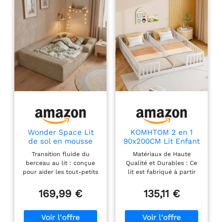
Wonder Space Lit
KOMHTOM 2 en 1
de sol en mousse
90x200CM Lit Enfant
pour tout-petits –
avec Clôture de
Transition fluide du
Matériaux de Haute
Cadre de transition
Sécurité (Blanc-1)
berceau au lit : conçue
Qualité et Durables : Ce
doux du berceau au
pour aider les tout-petits
lit est fabriqué à partir
lit avec housse
(1 à 5 ans) à passer du
d'une combinaison de
amovible et lavable
berceau au sommeil
bois de pin et de
169,99 €
135,11 €
en velours côtelé,
indépendant en toute
panneaux MDF, offrant
base de lit en
confiance. Le design
une structure robuste et
mousse à mémoire
discret du lit de sol
résistante à la
de forme pour