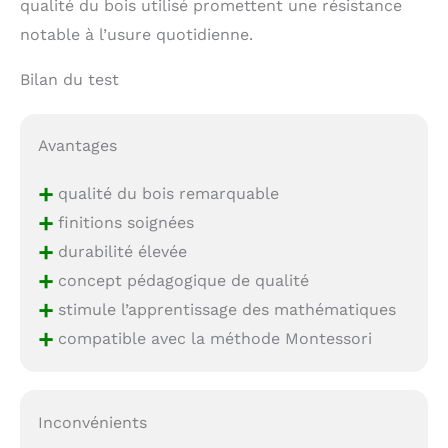
qualité du bois utilisé promettent une résistance
environnement
d'apprentissage sain
notable à l’usure quotidienne.
Leur ampleur permet
aux enseignants
Bilan du test
d'organiser des
sessions
d'apprentissage
Avantages
inclusives et
engageantes pour des
+
qualité du bois remarquable
classes nombreuses,
contribuant à la
+
finitions soignées
construction d'une base
+
durabilité élevée
mathématique solide
+
pour les élèves
concept pédagogique de qualité
+
stimule l’apprentissage des mathématiques
+
compatible avec la méthode Montessori
Inconvénients