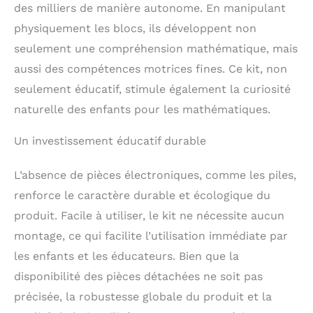
des milliers de manière autonome. En manipulant
concepts
mathématiques,
physiquement les blocs, ils développent non
particulièrement pour
seulement une compréhension mathématique, mais
les élèves ayant des
difficultés
aussi des compétences motrices fines. Ce kit, non
d'apprentissage. Le kit
seulement éducatif, stimule également la curiosité
de 447 pièces facilite
naturelle des enfants pour les mathématiques.
une large gamme
d'exercices éducatifs,
Un investissement éducatif durable
rendant les concepts
mathématiques
accessibles aux
L’absence de pièces électroniques, comme les piles,
étudiants de tous âges
renforce le caractère durable et écologique du
Naturel et Sûr pour
Tous les Âges: Fabriqué
produit. Facile à utiliser, le kit ne nécessite aucun
en Italie avec des
montage, ce qui facilite l’utilisation immédiate par
matériaux naturels et
les enfants et les éducateurs. Bien que la
sûrs, ces blocs sont
parfaits pour une
disponibilité des pièces détachées ne soit pas
utilisation scolaire,
précisée, la robustesse globale du produit et la
offrant un