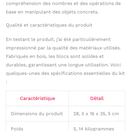
mieux comprendre les
compréhension des nombres et des opérations de
mathématiques Il est
base en manipulant des objets concrets.
composé de 447 pièces
en bois de haute
Qualité et caractéristiques du produit
qualité, contenues dans
une boîte en bois
robuste, idéale pour
En testant le produit, j’ai été particulièrement
une utilisation en milieu
impressionné par la qualité des matériaux utilisés.
scolaire où la
Fabriqués en bois, les blocs sont solides et
manipulation directe
des matériaux peut
durables, garantissant une longue utilisation. Voici
enrichir les leçons de
quelques-unes des spécifications essentielles du kit
mathématiques
Idéal pour les
:
Environnements
Éducatifs: Cet ensemble
Caractéristique
Détail
de 447 blocs est
spécialement conçu
pour une utilisation
Dimensions du produit
28, 5 x 16 x 35, 5 cm
dans les milieux
scolaires, étant
Poids
5, 14 kilogrammes
particulièrement adapté