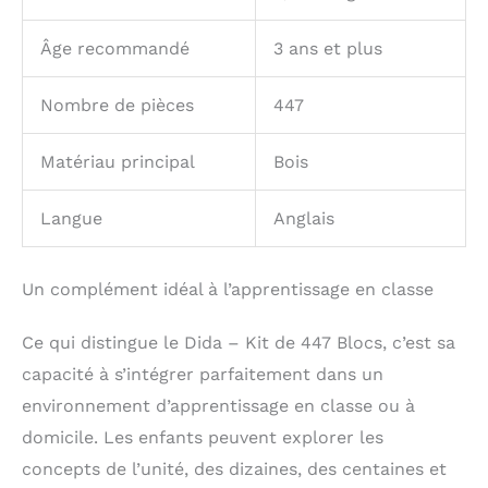
aux activités
pédagogiques avec des
Âge recommandé
3 ans et plus
classes entières. Il
favorise un
Nombre de pièces
447
apprentissage collectif,
permettant aux
enseignants d'impliquer
Matériau principal
Bois
activement tous les
étudiants dans la
Langue
Anglais
découverte des
concepts
mathématiques
Un complément idéal à l’apprentissage en classe
Avantages
d'Apprentissage
Soutenus par la
Ce qui distingue le Dida – Kit de 447 Blocs, c’est sa
Recherche: L'utilisation
capacité à s’intégrer parfaitement dans un
de manipulateurs tels
environnement d’apprentissage en classe ou à
que les blocs en bois
Multibase Dienes est
domicile. Les enfants peuvent explorer les
prouvée pour améliorer
concepts de l’unité, des dizaines, des centaines et
la compréhension des