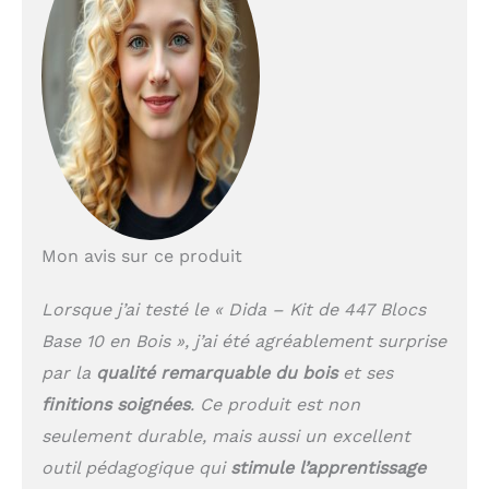
différente, facilitant la
compréhension des
concepts
mathématiques pour
des classes entières
d'élèves 🖐
Interaction
Tactile avec des Blocs:
Ce kit offre une
expérience tactile
aidant les enfants à
mieux comprendre les
Mon avis sur ce produit
mathématiques Il est
composé de 447 pièces
en bois de haute
Lorsque j’ai testé le « Dida – Kit de 447 Blocs
qualité, contenues dans
Base 10 en Bois », j’ai été agréablement surprise
une boîte en bois
par la
qualité remarquable du bois
et ses
robuste, idéale pour
une utilisation en milieu
finitions soignées
. Ce produit est non
scolaire où la
seulement durable, mais aussi un excellent
manipulation directe
outil pédagogique qui
stimule l’apprentissage
des matériaux peut