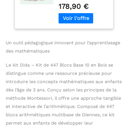
Multibase Dienes, avec
Mathématiques,
178,90 €
ses 447 pièces réparties
Blocs
en 17 cubes, 54 plaques,
Arithmétiques
176 longs et 200 unités,
Multibase de
est conçu pour rendre
Dienes pour
l'apprentissage de
Enfants
l'addition et de la
Un outil pédagogique innovant pour l’apprentissage
soustraction amusant
des mathématiques
et interactif. Chaque
bloc représente une
valeur numérique
Le kit Dida – Kit de 447 Blocs Base 10 en Bois se
différente, facilitant la
distingue comme une ressource précieuse pour
compréhension des
concepts
introduire les concepts mathématiques aux enfants
mathématiques pour
dès l’âge de 3 ans. Conçu selon les principes de la
des classes entières
méthode Montessori, il offre une approche tangible
d'élèves 🖐
Interaction
Tactile avec des Blocs:
et interactive de l’arithmétique. Composé de 447
Ce kit offre une
blocs arithmétiques multibase de Diennes, ce kit
expérience tactile
permet aux enfants de développer leur
aidant les enfants à