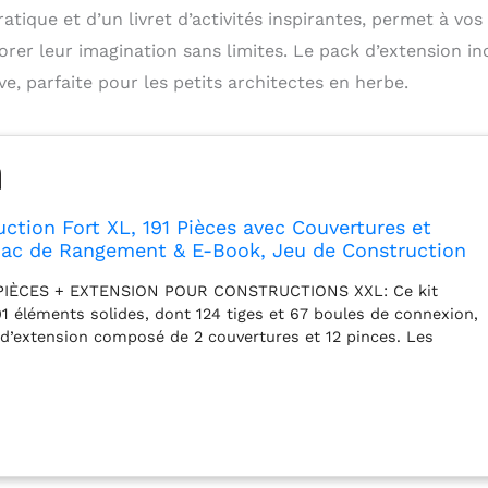
ique et d’un livret d’activités inspirantes, permet à vos
orer leur imagination sans limites. Le pack d’extension in
ve, parfaite pour les petits architectes en herbe.
uction Fort XL, 191 Pièces avec Couvertures et
 Sac de Rangement & E-Book, Jeu de Construction
e & Tente de Jeu, Jouet Créatif STEM - Structure
PIÈCES + EXTENSION POUR CONSTRUCTIONS XXL: Ce kit
91 éléments solides, dont 124 tiges et 67 boules de connexion,
 d’extension composé de 2 couvertures et 12 pinces. Les
imaginer et assembler de grandes cabanes, tentes de jeu,
aux. Le grand nombre de pièces permet de multiplier les
ier les créations selon leurs envies. SAC DE RANGEMENT
TRANSPORT FACILE: Le kit est fourni avec un sac de
ue permettant de garder toutes les pièces organisées après
 jeu. Facile à transporter, il accompagne les enfants au