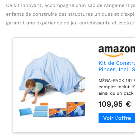
Ce kit innovant, accompagné d’un sac de rangement prat
enfants de construire des structures uniques et d’expl
garantit une expérience de jeu enrichissante et évoluti
Kit de Constr
Pinces, Incl.
Enfant, Caban
MÉGA-PACK 191 
à Construire
complet inclut 1
ainsi qu’un pack
enfants peuvent 
109,95 €
tunnels ou châte
formes et de var
INCLUS POUR UN 
rangement pratiq
chaque séance de