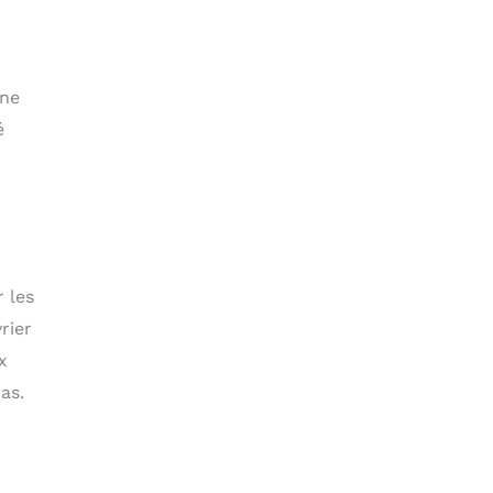
 ne
é
r les
rier
x
as.