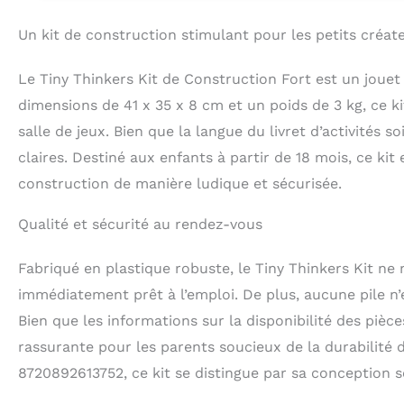
jardin, chez des
même endroit et 
Un kit de construction stimulant pour les petits créat
que les enfant
CRÉATIVES: L’e-b
Le Tiny Thinkers Kit de Construction Fort est un jouet 
structures que l
missions stimule
dimensions de 41 x 35 x 8 cm et un poids de 3 kg, ce 
formes. Les expli
salle de jeux. Bien que la langue du livret d’activités so
enfants à dévelo
claires. Destiné aux enfants à partir de 18 mois, ce kit
constructions v
STABLES: Les tig
construction de manière ludique et sécurisée.
d’ériger des cons
enfants peuvent 
Qualité et sécurité au rendez-vous
jeu. Leur résist
encourage la réa
Fabriqué en plastique robuste, le Tiny Thinkers Kit ne
intérieur ou ex
IMAGINATION ACTI
immédiatement prêt à l’emploi. De plus, aucune pile n’e
certifiés CE & EN
Bien que les informations sur la disponibilité des pièce
s’assemblent et 
rassurante pour les parents soucieux de la durabilité 
Ce kit encourage 
développement de
8720892613752, ce kit se distingue par sa conception 
construction amu