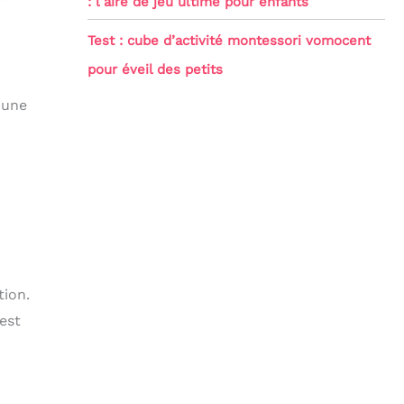
: l’aire de jeu ultime pour enfants
Test : cube d’activité montessori vomocent
pour éveil des petits
 une
tion.
 est