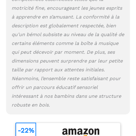
comme jouets
motricité fine, encourageant les jeunes esprits
sensoriels pour les
à apprendre en s’amusant. La conformité à la
tout-petits, y compris
description est globalement respectée, bien
les enfants autistes
【【Voyage Tableau Busy
qu’un bémol subsiste au niveau de la qualité de
Board】- Cet jeux
certains éléments comme la boîte à musique
montessori est fabriqué
en bois naturel de haute
qui peut décevoir par moment. De plus, ses
qualité, léger et doté
dimensions peuvent surprendre par leur petite
d'un design de poignée
taille par rapport aux attentes initiales.
portable, ce qui le rend
facile à transporter
Néanmoins, l’ensemble reste satisfaisant pour
pour les enfants. Parfait
offrir un parcours éducatif sensoriel
pour les trajets en
voiture, les road trips,
intéressant à nos bambins dans une structure
les voyages en avion ou
robuste en bois.
partout ailleurs
【Cadeau Parfait pour
Filles Garçons】- Le
parcours motricité
-22%
enfant planche