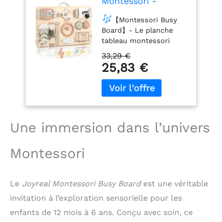
Montessori -
Planche Activité
【Montessori Busy
Montessori Tableau
Board】- Le planche
Activité Sensoriel
tableau montessori
Parcours Motricité
comprend 12 activités
Bébé Jeux Educatif
33,29 €
différentes permettant
Jouet Enfant pour
25,83 €
aux enfants de
Garcon Fille
développer leur
motricité fine. À
différentes étapes de
leur vie, ils bénéficient
Une immersion dans l’univers
tous de ce planche
activite motricite
【Apprenez
Montessori
Compétences de Base
de Vie】- Ce tableau
activités bébé restaure
Le
Joyreal Montessori Busy Board
est une véritable
des scènes de vie et est
invitation à l’exploration sensorielle pour les
équipé d'un
interrupteur, d'une
enfants de 12 mois à 6 ans. Conçu avec soin, ce
horloge, d'une boucle,