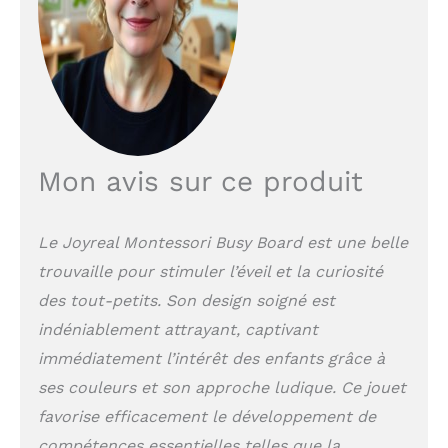
équipé d'un
interrupteur, d'une
horloge, d'une boucle,
de lacets, de velcro et
d'autres activités pour
apprendre des
compétences de base
qui sera utilisé tous les
Mon avis sur ce produit
jours
【Grands
Jouets Sensoriels】 -
Tableau Sensorielle
Montessori est livré
Le Joyreal Montessori Busy Board est une belle
avec serrure et clé,
trouvaille pour stimuler l’éveil et la curiosité
loquets de porte,
des tout-petits. Son design soigné est
engrenages, fidget
spinner, musique box et
indéniablement attrayant, captivant
activités plus
immédiatement l’intérêt des enfants grâce à
sensorielles. Il y a aussi
un miroir caché et un
ses couleurs et son approche ludique. Ce jouet
cadre photo derrière le
favorise efficacement le développement de
loquet de la porte pour
compétences essentielles telles que la
une surprise. Convient