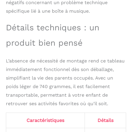
sensorielle et est mieux
négatifs concernant un problème technique
utilisé pour les
spécifique lié à une boîte à musique.
instructions
individuelles parent-
Détails techniques : un
enfant. Cadeau éducatif
Montessori parfait pour
les enfants
produit bien pensé
L’absence de nécessité de montage rend ce tableau
immédiatement fonctionnel dès son déballage,
simplifiant la vie des parents occupés. Avec un
poids léger de 740 grammes, il est facilement
transportable, permettant à votre enfant de
retrouver ses activités favorites où qu’il soit.
Caractéristiques
Détails