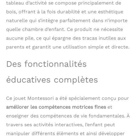
tableau d’activité se compose principalement de
de lacets, de velcro et
d'autres activités pour
bois, offrant à la fois durabilité et une esthétique
apprendre des
naturelle qui s’intègre parfaitement dans n’importe
compétences de base
quelle chambre d’enfant. Ce produit ne nécessite
qui sera utilisé tous les
jours
【Grands
aucune pile, ce qui épargne des tracas inutiles aux
Jouets Sensoriels】 -
parents et garantit une utilisation simple et directe.
Tableau Sensorielle
Montessori est livré
Des fonctionnalités
avec serrure et clé,
loquets de porte,
engrenages, fidget
éducatives complètes
spinner, musique box et
activités plus
sensorielles. Il y a aussi
Ce jouet Montessori a été spécialement conçu pour
un miroir caché et un
cadre photo derrière le
améliorer les compétences motrices fines
et
loquet de la porte pour
enseigner des compétences de vie fondamentales. À
une surprise. Convient
travers ses activités interactives, l’enfant peut
comme jouets
sensoriels pour les
manipuler différents éléments et ainsi développer