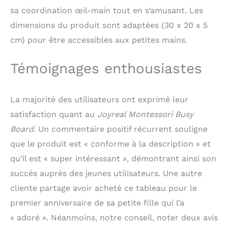
tout-petits, y compris
sa coordination œil-main tout en s’amusant. Les
les enfants autistes
dimensions du produit sont adaptées (30 x 20 x 5
【【Voyage Tableau Busy
Board】- Cet jeux
cm) pour être accessibles aux petites mains.
montessori est fabriqué
en bois naturel de haute
Témoignages enthousiastes
qualité, léger et doté
d'un design de poignée
portable, ce qui le rend
La majorité des utilisateurs ont exprimé leur
facile à transporter
pour les enfants. Parfait
satisfaction quant au
Joyreal Montessori Busy
pour les trajets en
Board
. Un commentaire positif récurrent souligne
voiture, les road trips,
que le produit est « conforme à la description » et
les voyages en avion ou
partout ailleurs
qu’il est « super intéressant », démontrant ainsi son
【Cadeau Parfait pour
succès auprès des jeunes utilisateurs. Une autre
Filles Garçons】- Le
parcours motricité
cliente partage avoir acheté ce tableau pour le
enfant planche
premier anniversaire de sa petite fille qui l’a
montessori est plein de
« adoré ». Néanmoins, notre conseil, noter deux avis
plaisir d'exploration