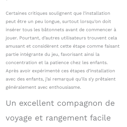
baguette, mais ne
laissez pas la balle
rouler vers le bas. Voyez
Certaines critiques soulignent que l’installation
qui fait tomber le
peut être un peu longue, surtout lorsqu’on doit
moins de balle, qui
insérer tous les bâtonnets avant de commencer à
gagne Cadeau idéal 4 5
6 ans : les règles sont
jouer. Pourtant, d’autres utilisateurs trouvent cela
simples et faciles à
amusant et considèrent cette étape comme faisant
comprendre. Qu'il
partie intégrante du jeu, favorisant ainsi la
s'agisse d'un jeu de fête
en famille ou d'un jeu
concentration et la patience chez les enfants.
de voyage en plein air, il
Après avoir expérimenté ces étapes d’installation
peut donner aux
enfants et aux adultes
avec des enfants, j’ai remarqué qu’ils s’y prêtaient
de nombreuses heures
généralement avec enthousiasme.
de bonheur. Ce jouet
éducatif en bois est un
Un excellent compagnon de
excellent cadeau
voyage et rangement facile