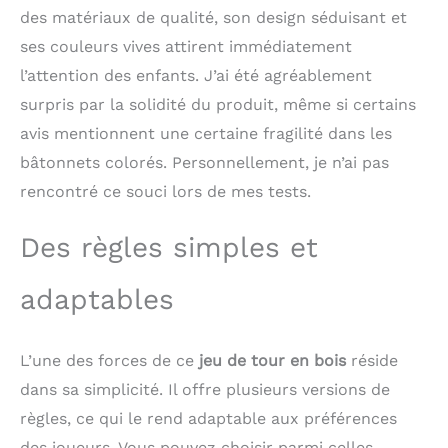
des matériaux de qualité, son design séduisant et
compétition Jeux en
bois pour enfants à
ses couleurs vives attirent immédiatement
partir de 3, 4, 5, 6 ans :
l’attention des enfants. J’ai été agréablement
le jeu de société
Montessori est fabriqué
surpris par la solidité du produit, même si certains
en bois de hêtre de
avis mentionnent une certaine fragilité dans les
haute qualité et en
bâtonnets colorés. Personnellement, je n’ai pas
peinture à l'eau sûre,
sans odeur et sans
rencontré ce souci lors de mes tests.
bavures, la structure en
bois est plus stable et a
Des règles simples et
une durée de vie plus
longue. Les enfants
peuvent également
adaptables
jouer aux bâtons de
pick-up et aux jeux
Mikado Jouets
L’une des forces de ce
jeu de tour en bois
réside
Montessori à partir de
dans sa simplicité. Il offre plusieurs versions de
3, 4, 5 ans : les
baguettes de comptage
règles, ce qui le rend adaptable aux préférences
colorées répondent aux
des joueurs. Vous pouvez choisir parmi celles