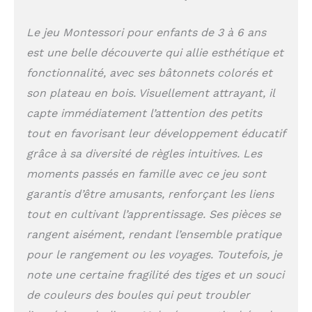
peinture à l'eau sûre,
sans odeur et sans
Le jeu Montessori pour enfants de 3 à 6 ans
bavures, la structure en
est une belle découverte qui allie esthétique et
bois est plus stable et a
une durée de vie plus
fonctionnalité, avec ses bâtonnets colorés et
longue. Les enfants
son plateau en bois. Visuellement attrayant, il
peuvent également
jouer aux bâtons de
capte immédiatement l’attention des petits
pick-up et aux jeux
tout en favorisant leur développement éducatif
Mikado Jouets
grâce à sa diversité de règles intuitives. Les
Montessori à partir de
3, 4, 5 ans : les
moments passés en famille avec ce jeu sont
baguettes de comptage
garantis d’être amusants, renforçant les liens
colorées répondent aux
tout en cultivant l’apprentissage. Ses pièces se
besoins éducatifs
précoces des enfants
rangent aisément, rendant l’ensemble pratique
âgés de 3 à 6 ans pour
pour le rangement ou les voyages. Toutefois, je
trier et compter les
couleurs. Dans le jeu,
note une certaine fragilité des tiges et un souci
les enfants doivent
de couleurs des boules qui peut troubler
observer, réfléchir et