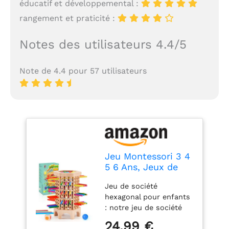
éducatif et développemental :
rangement et praticité :
Notes des utilisateurs 4.4/5
Note de 4.4 pour 57 utilisateurs
Jeu Montessori 3 4
5 6 Ans, Jeux de
Plateau Enfants
Jeu de société
avec 36 Bâtonnets
hexagonal pour enfants
Colorés et Dés,
: notre jeu de société
Jeux de Tour en
Montessori a été inspiré
Bois pour Garçons
24,99 €