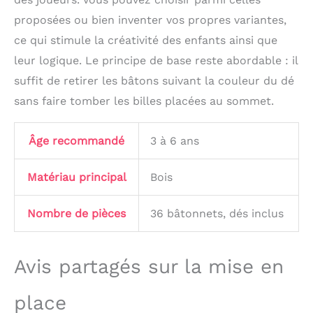
besoins éducatifs
proposées ou bien inventer vos propres variantes,
précoces des enfants
âgés de 3 à 6 ans pour
ce qui stimule la créativité des enfants ainsi que
trier et compter les
leur logique. Le principe de base reste abordable : il
couleurs. Dans le jeu,
suffit de retirer les bâtons suivant la couleur du dé
les enfants doivent
observer, réfléchir et
sans faire tomber les billes placées au sommet.
analyser quel bâton tirer
pour éviter que la balle
ne roule, améliorer leur
Âge recommandé
3 à 6 ans
concentration et
entraîner leur
Matériau principal
Bois
coordination œil-main
Jeu de soirée de jeu en
famille : jeu Montessori
Nombre de pièces
36 bâtonnets, dés inclus
en bois pour 2 à 6
joueurs, adapté à tous
les âges ! Les joueurs
Avis partagés sur la mise en
lancent des dés
alternativement et
place
tirent doucement la