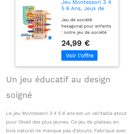
Jeu Montessori 3 4
5 6 Ans, Jeux de
Plateau Enfants
Jeu de société
avec 36 Bâtonnets
hexagonal pour enfants
Colorés et Dés,
: notre jeu de société
Jeux de Tour en
Montessori a été inspiré
Bois pour Garçons
24,99 €
de la tour penchée de
Filles 3 Ans, Jeu de
Pise et du jeu de
Famille Éducatif de
société traditionnel. Des
Voyage
bâtons et des boules en
bois colorés sont
utilisés pour construire
Un jeu éducatif au design
des modèles qui
stimulent la créativité
soigné
et l'imagination des
enfants. Le jeu convient
aux enfants à partir de
Le
jeu Montessori 3 4 5 6 ans
est un véritable atout
3 ans, offre de la place
pour 1 à 6 joueurs et
pour l’éveil des plus jeunes. Ce jeu de plateau en
met l'accent sur le
bois naturel ne manque pas d’atouts. Fabriqué avec
travail d'équipe et la