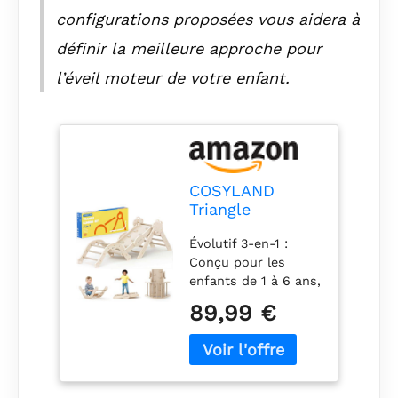
configurations proposées vous aidera à
définir la meilleure approche pour
l’éveil moteur de votre enfant.
COSYLAND
Triangle
d’Escalade
Évolutif 3-en-1 :
Montessori 8-
Conçu pour les
en-1 – Arche
enfants de 1 à 6 ans,
Pliable en Bois,
avec trois hauteurs
Parcours de
89,99 €
réglables pour
Motricité pour
s’adapter aux
Enfants 1–3 Ans,
différentes étapes
Structure
du développement –
Stable, Charge
des premiers pas à
80 kg, Coffret