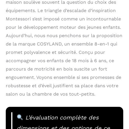
maison soulève souvent la question du choix des
équipements. Le triangle d’escalade d’inspiration
Montessori s’est imposé comme un incontournable
pour le développement moteur des jeunes enfants.
Aujourd’hui, nous nous penchons sur la proposition
de la marque COSYLAND, un ensemble 8-en-1 qui
promet polyvalence et sécurité. Conçu pour
accompagner vos enfants de 18 mois à 6 ans, ce
parcours de motricité en bois suscite un fort
engouement. Voyons ensemble si ses promesses de
robustesse et d’éveil justifient sa place dans votre
salon ou la chambre de vos tout-petits.
L’évaluation complète des
dimensions et des options de ce