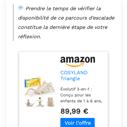
Prendre le temps de vérifier la
disponibilité de ce parcours d’escalade
constitue la dernière étape de votre
réflexion.
COSYLAND
Triangle
d’Escalade
Évolutif 3-en-1 :
Montessori 8-
Conçu pour les
en-1 – Arche
enfants de 1 à 6 ans,
Pliable en Bois,
avec trois hauteurs
Parcours de
89,99 €
réglables pour
Motricité pour
s’adapter aux
Enfants 1–3 Ans,
différentes étapes
Structure