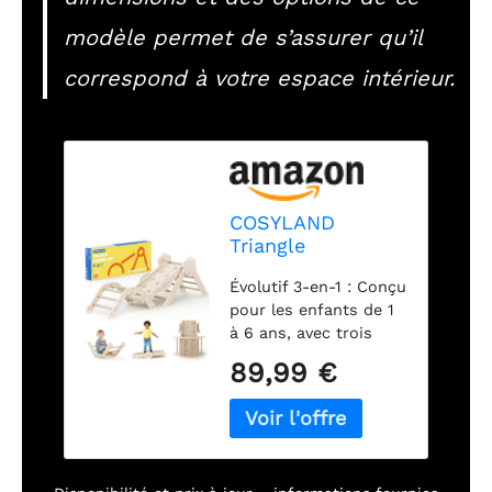
modèle permet de s’assurer qu’il
correspond à votre espace intérieur.
COSYLAND
Triangle
d’Escalade
Évolutif 3-en-1 : Conçu
Montessori 8-en-1
pour les enfants de 1
– Arche Pliable en
à 6 ans, avec trois
Bois, Parcours de
hauteurs réglables
Motricité pour
89,99 €
pour s’adapter aux
Enfants 1–3 Ans,
différentes étapes du
Structure Stable,
développement – des
Charge 80 kg,
premiers pas à
Coffret Cadeau
l’escalade en
Coloré (Naturel)