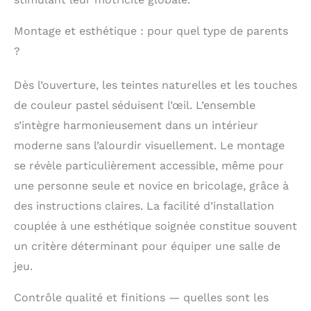
compromettre
l’expérience de jeu
Montage et esthétique : pour quel type de parents
Bois de hêtre massif :
?
Finition lisse et sans
odeur, durable et sans
risque d’échardes.
Dès l’ouverture, les teintes naturelles et les touches
Supporte jusqu’à 80
de couleur pastel séduisent l’œil. L’ensemble
kg sans vaciller
s’intègre harmonieusement dans un intérieur
moderne sans l’alourdir visuellement. Le montage
se révèle particulièrement accessible, même pour
une personne seule et novice en bricolage, grâce à
des instructions claires. La facilité d’installation
couplée à une esthétique soignée constitue souvent
un critère déterminant pour équiper une salle de
jeu.
Contrôle qualité et finitions — quelles sont les