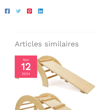
ludique supplémentaire Structure pliable en 10
secondes : Se range facilement contre un mur,
idéal pour les petits espaces sans compromettre
l’expérience de jeu Bois de hêtre massif : Finition
lisse et sans odeur, durable et sans risque
d’échardes. Supporte jusqu’à 80 kg sans vaciller
Articles similaires
Nov
12
2024