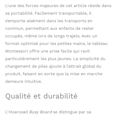
construits : Les jouets
L’une des forces majeures de cet article réside dans
Montessori sont conçus
pour garder les enfants
sa portabilité. Facilement transportable, il
concentrés et amusés
s’emporte aisément dans les transports en
pendant des heures
commun, permettant aux enfants de rester
grâce à une
combinaison de
occupés, même lors de longs trajets. Avec un
boutons,
format optimisé pour les petites mains, le tableau
d'interrupteurs et de 8
Montessori offre une prise facile qui ravit
lumières LED. Les
boutons sont
particulièrement les plus jeunes. La simplicité du
parfaitement
changement de piles ajoute à l’attrait global du
dimensionnés pour que
les tout-petits puissent
produit, faisant en sorte que la mise en marche
appuyer facilement
demeure intuitive.
dessus et sont de la
taille idéale pour les
Qualité et durabilité
petits doigts. Notre
tableau d'éveil offre un
divertissement sans
écran. Jouet de voyage :
L’
Hoarosall Busy Board
se distingue par sa
Le tableau d'activités