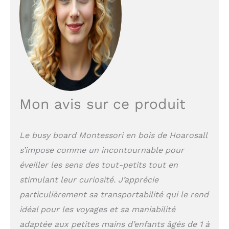
de haute qualité pour
protéger les yeux de
votre enfant.
Développement de
compétences multiples
: Avec ses couleurs
vives et ses différents
interrupteurs, les jouets
Montessori en bois
aident les bébés à
Mon avis sur ce produit
développer la motricité
fine, la coordination
œil-main et les
Le busy board Montessori en bois de Hoarosall
compétences
s’impose comme un incontournable pour
cognitives, la
reconnaissance des
éveiller les sens des tout-petits tout en
couleurs et favorisent le
stimulant leur curiosité. J’apprécie
développement
sensoriel et
particulièrement sa transportabilité qui le rend
l'exploration tout en
idéal pour les voyages et sa maniabilité
s'amusant. Bien
adaptée aux petites mains d’enfants âgés de 1 à
construits : Les jouets