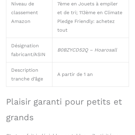
Niveau de
7ème en Jouets à empiler
Vous pouvez l'offrir à
votre enfant à
classement
et de tri; 113ème en Climate
l'occasion d'un
Amazon
Pledge Friendly: achetez
anniversaire, de Noël,
de Pâques, de la rentrée
tout
scolaire ou de toute
autre occasion spéciale.
Désignation
Offrez à votre enfant le
B0BZYCD52Q – Hoarosall
fabricant/ASIN
cadeau de l'imagination,
de la créativité et du
développement des
Description
compétences. Si vous
A partir de 1 an
tranche d’âge
constatez des
problèmes de qualité
après avoir reçu le
produit, n'hésitez pas à
Plaisir garanti pour petits et
nous contacter. Le
tableau d'éveil est
grands
garanti un an.