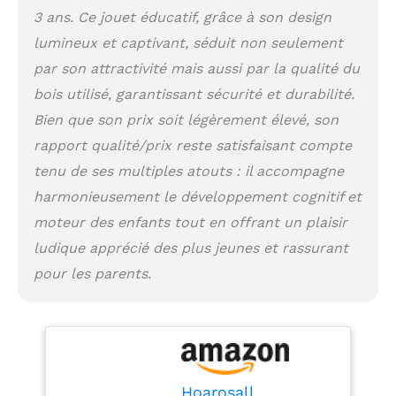
Montessori sont conçus
3 ans. Ce jouet éducatif, grâce à son design
pour garder les enfants
lumineux et captivant, séduit non seulement
concentrés et amusés
par son attractivité mais aussi par la qualité du
pendant des heures
grâce à une
bois utilisé, garantissant sécurité et durabilité.
combinaison de
Bien que son prix soit légèrement élevé, son
boutons,
d'interrupteurs et de 8
rapport qualité/prix reste satisfaisant compte
lumières LED. Les
tenu de ses multiples atouts : il accompagne
boutons sont
harmonieusement le développement cognitif et
parfaitement
dimensionnés pour que
moteur des enfants tout en offrant un plaisir
les tout-petits puissent
ludique apprécié des plus jeunes et rassurant
appuyer facilement
pour les parents.
dessus et sont de la
taille idéale pour les
petits doigts. Notre
tableau d'éveil offre un
divertissement sans
écran. Jouet de voyage :
Le tableau d'activités
Hoarosall