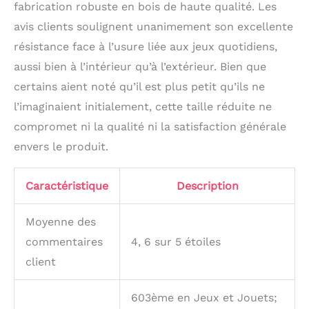
fabrication robuste en bois de haute qualité. Les
Montessori est un jouet
avis clients soulignent unanimement son excellente
de voyage parfait, facile
à transporter et qui
résistance face à l’usure liée aux jeux quotidiens,
amusera votre bébé
aussi bien à l’intérieur qu’à l’extérieur. Bien que
pendant les longs
certains aient noté qu’il est plus petit qu’ils ne
trajets en voiture, les
vols ou les sorties au
l’imaginaient initialement, cette taille réduite ne
parc. Votre enfant
compromet ni la qualité ni la satisfaction générale
s'amusera pendant des
heures et vous
envers le produit.
apprécierez la
commodité de ce jouet
Caractéristique
Description
éducatif sans souci. Ne
manquez pas ce
fantastique jouet
Moyenne des
Montessori pour les
commentaires
4, 6 sur 5 étoiles
tout-petits ! Cadeau
parfait : Notre tableau
client
d'éveil Montessori est
un cadeau original que
603ème en Jeux et Jouets;
les enfants adoreront.