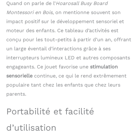
Quand on parle de l’
Hoarosall Busy Board
de haute qualité pour
protéger les yeux de
Montessori en Bois
, on mentionne souvent son
votre enfant.
impact positif sur le développement sensoriel et
Développement de
moteur des enfants. Ce tableau d’activités est
compétences multiples
: Avec ses couleurs
conçu pour les tout-petits à partir d’un an, offrant
vives et ses différents
un large éventail d’interactions grâce à ses
interrupteurs, les jouets
Montessori en bois
interrupteurs lumineux LED et autres composants
aident les bébés à
engageants. Ce jouet favorise une
stimulation
développer la motricité
sensorielle
continue, ce qui le rend extrêmement
fine, la coordination
œil-main et les
populaire tant chez les enfants que chez leurs
compétences
parents.
cognitives, la
reconnaissance des
Portabilité et facilité
couleurs et favorisent le
développement
sensoriel et
d’utilisation
l'exploration tout en
s'amusant. Bien