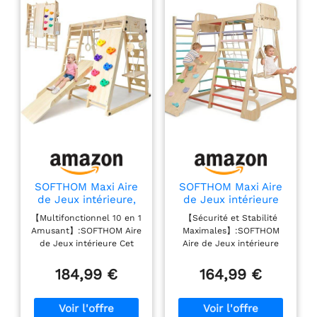
SOFTHOM Maxi Aire
SOFTHOM Maxi Aire
de Jeux intérieure,
de Jeux intérieure
10 en 1
pour Enfants, 10 en 1
【Multifonctionnel 10 en 1
【Sécurité et Stabilité
Multifonctionnel Aire
Montessori
Amusant】:SOFTHOM Aire
Maximales】:SOFTHOM
de Jeux intérieure
Ensemble
de Jeux intérieure Cet
Aire de Jeux intérieure
pour Enfants,
d'escalade,
équipement combine
Des tests rigoureux ont
Montessori
Multifonctionnel Aire
skateboard, balançoire,
été effectués, conformes
184,99 €
164,99 €
Ensemble
de Jeux d'escalade
filet d'escalade,
aux normes de
d'escalade AVCE
en Bois, Skateboard,
rambarde murale,
certification CE et CPC.
Skateboard,
Balançoire, Planche,
échelle circulaire,
Sa structure en bois
Balançoire, Planche
Sûr et Stable