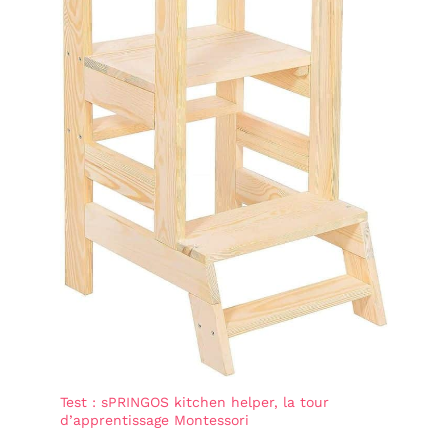
d'escalade leur permet
d'apprentissage et
de s'amuser tout en les
barrières de sécurité pour
éloignant des écrans et
enfants. Nous utilisons
en préservant leur vue
exclusivement des
matériaux non toxiques
de la plus haute qualité
et effectuons des
contrôles qualité
réguliers tout au long de
la production. Nos
équipements de jeux
durables sont certifiés
conformes aux normes
de sécurité et de
composition, ce qui les
rend parfaitement
adaptés à toutes les
pièces de votre maison.
Chez SOFTHOM, vous
pouvez avoir l'esprit
tranquille quant à la
sécurité de votre enfant
Test : sPRINGOS kitchen helper, la tour
et être fiers de notre
d’apprentissage Montessori
engagement en faveur du
développement durable