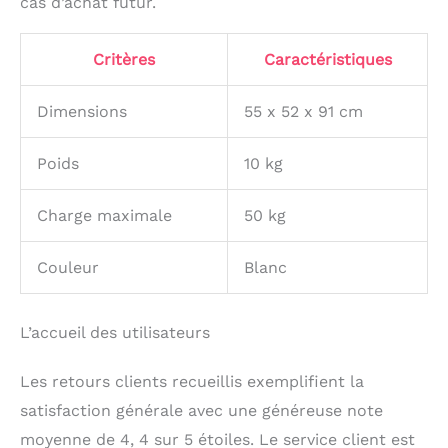
cas d’achat futur.
européenne sur les
jouets DIN EN71.
Critères
Caractéristiques
Fabriqué en bois
stratifié robuste et
massif. Capacité de
Dimensions
55 x 52 x 91 cm
charge jusqu'à 50 kg et
poids propre de 10 kg
Poids
10 kg
absolument stable.
Coins arrondis et
couleur adaptée aux
Charge maximale
50 kg
enfants. Montée et
prête à l'emploi en 15
Couleur
Blanc
minutes. Notre tour
d'apprentissage dispose
d'un design et d'une
L’accueil des utilisateurs
protection des modèles
déposés.
Les retours clients recueillis exemplifient la
satisfaction générale avec une généreuse note
moyenne de 4, 4 sur 5 étoiles. Le service client est