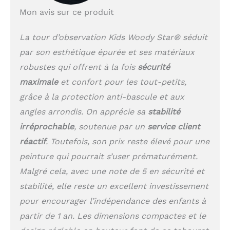
stabilité maximale &
Mon avis sur ce produit
une protection contre le
basculement sur TOUS
La tour d’observation Kids Woody Star® séduit
les côtés!
SÉCURITÉ
par son esthétique épurée et ses matériaux
MAXIMALE - Protection
antichute à 360° grâce
robustes qui offrent à la fois
sécurité
aux pieds et aux
maximale
et confort pour les tout-petits,
éléments latéraux
grâce à la protection anti-bascule et aux
fermés, les tout-petits
sont déjà entourés de
angles arrondis. On apprécie sa
stabilité
tous côtés en toute
irréprochable
, soutenue par un
service client
sécurité et près du
corps. 2 barres de
réactif
. Toutefois, son prix reste élevé pour une
sécurité, l'une au niveau
peinture qui pourrait s’user prématurément.
du dos (fixe) et l'autre
Malgré cela, avec une note de 5 en sécurité et
au niveau des jambes
supérieures (flexible),
stabilité, elle reste un excellent investissement
assurent une protection
pour encourager l’indépendance des enfants à
totale.
CHAMPS
partir de 1 an. Les dimensions compactes et le
ANTIDÉRAPANTS en
forme d'étoile assurent