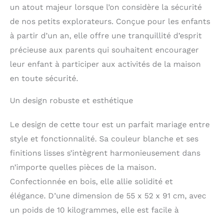
Innovation en matière
un atout majeur lorsque l’on considère la sécurité
de protection contre le
de nos petits explorateurs. Conçue pour les enfants
basculement grâce à
à partir d’un an, elle offre une tranquillité d’esprit
une plaque de fond
entourant tous les
précieuse aux parents qui souhaitent encourager
côtés. Pour une
leur enfant à participer aux activités de la maison
stabilité maximale &
une protection contre le
en toute sécurité.
basculement sur TOUS
les côtés!
SÉCURITÉ
Un design robuste et esthétique
MAXIMALE - Protection
antichute à 360° grâce
Le design de cette tour est un parfait mariage entre
aux pieds et aux
style et fonctionnalité. Sa couleur blanche et ses
éléments latéraux
fermés, les tout-petits
finitions lisses s’intègrent harmonieusement dans
sont déjà entourés de
n’importe quelles pièces de la maison.
tous côtés en toute
sécurité et près du
Confectionnée en bois, elle allie solidité et
corps. 2 barres de
élégance. D’une dimension de 55 x 52 x 91 cm, avec
sécurité, l'une au niveau
un poids de 10 kilogrammes, elle est facile à
du dos (fixe) et l'autre