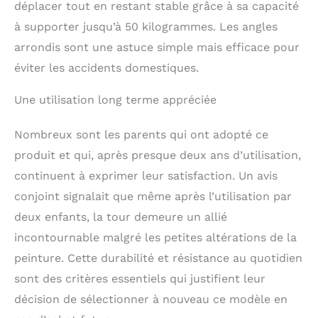
au niveau des jambes
déplacer tout en restant stable grâce à sa capacité
supérieures (flexible),
à supporter jusqu’à 50 kilogrammes. Les angles
assurent une protection
arrondis sont une astuce simple mais efficace pour
totale.
CHAMPS
ANTIDÉRAPANTS en
éviter les accidents domestiques.
forme d'étoile assurent
un maintien sûr et
Une utilisation long terme appréciée
antidérapant lors de la
montée et de la
Nombreux sont les parents qui ont adopté ce
descente. Grâce à son
plateau réglable en
produit et qui, après presque deux ans d’utilisation,
hauteur sur 3 positions,
continuent à exprimer leur satisfaction. Un avis
la tour d'apprentissage
conjoint signalait que même après l’utilisation par
peut être utilisée dès
l'âge de la marche
deux enfants, la tour demeure un allié
jusqu'à 6 ans environ.
incontournable malgré les petites altérations de la
Multifonctionnelle, elle
peut également être
peinture. Cette durabilité et résistance au quotidien
transformée en chaise
sont des critères essentiels qui justifient leur
de table pour enfants.
décision de sélectionner à nouveau ce modèle en
SÉCURITÉ VÉRIFIÉE
selon la directive