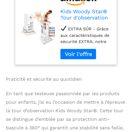
Kids Woody Star®
Tour d'observation
Enfant [360°
EXTRA SÛR - Grâce
ANTIBASCULE]
aux caractéristiques de
Tour
sécurité EXTRA, notre
d'apprentissage
tour d'apprentissage est
Montessori |
SÛRE, STABLE &
Réglable en
SOLIDE. Protection
Hauteur | Sécurité
totale pour les tout-
maximale à partir
petits à partir de l'âge
de 1 an | Tabouret
de la marche. Grâce à la
Enfants | Blanc
Praticité et sécurité au quotidien
PROTECTION EXTRA
contre le basculement à
En tant que testeuse passionnée par les produits
360°, aux barres de
pour enfants, j’ai eu l’occasion de mettre à l’épreuve
sécurité doubles et aux
champs antidérapants.
la tour d’observation Kids Woody Star®. Cette tour
360° PROTECTION
se distingue d’emblée par sa protection anti-
CONTRE LE
bascule à 360° qui garantit une stabilité sans faille,
BASCULEMENT -