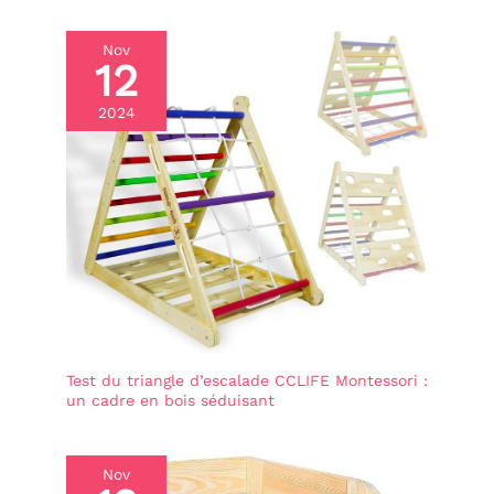
participer aux activités de
la cuisine, elle favorise la
motricité fine et la
Nov
12
participation aux activités
quotidiennes. Elle
améliore la coordination
2024
œil-main et renforce les
muscles des mains et des
doigts. La Tour d
Observation Montessori
offre aux enfants une
merveilleuse opportunité
d'apprentissage. Vos
enfants seront ravis de
recevoir ce cadeau
d'anniversaire ou de Noël.
Test du triangle d’escalade CCLIFE Montessori :
un cadre en bois séduisant
Nov