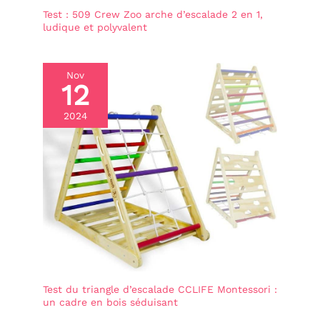
supporte jusqu'à 50 kg.
Test : 509 Crew Zoo arche d’escalade 2 en 1,
Cadeau idéal pour les
ludique et polyvalent
enfants : Parfaite pour
apprendre, dessiner et
participer aux activités de
la cuisine, elle favorise la
Nov
motricité fine et la
12
participation aux activités
quotidiennes. Elle
2024
améliore la coordination
œil-main et renforce les
muscles des mains et des
doigts. La Tour d
Observation Montessori
offre aux enfants une
merveilleuse opportunité
d'apprentissage. Vos
enfants seront ravis de
recevoir ce cadeau
d'anniversaire ou de Noël.
Test du triangle d’escalade CCLIFE Montessori :
un cadre en bois séduisant