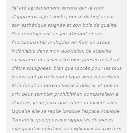
pour plus de stabilité
j’ai été agréablement surpris par la tour
garantissent qu'il n'y a
d’apprentissage Labebe, qui se distingue par
aucun risque de
basculement.
son esthétique soignée et son bois de qualité.
Multifonction Tour
Son montage est un jeu d’enfant et ses
d'apprentissage: Cette
tour d'observation
fonctionnalités multiples en font un atout
pliable Cela peut
indéniable dans mon quotidien. Sa stabilité
favoriser l'indépendance
rassurante et sa sécurité bien pensée méritent
et l'équilibre des
enfants. Retirez la main
d’être soulignées, bien que l’accès pour les plus
courante, elle peut
jeunes soit parfois compliqué sans supervision.
également être utilisée
Si la fonction bureau laisse à désirer et que le
comme marchepied
pour adultes ou comme
prix peut sembler prohibitif en comparaison à
étagère pour les plantes
d’autres, je ne peux que saluer la facilité avec
en pot ou les
ornements. 3 en 1 Tour
laquelle elle se replie lorsque l’espace manque.
d'aide pour enfants:
Toutefois, quelques cas rapportés de pièces
Cette tour d'observation
manquantes méritent une vigilance accrue lors
enfant avec tableau