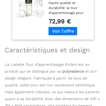
Haute qualité et
Tour d Observation
durabilité: la tour
Pliable, Pieds Anti-
d'apprentissage pour
Bascule 2 en 1 Tour
enfants est fabriquée
d'apprentissage
72,99 €
en bois MDF de haute
Montessori Tour
qualité. La structure
d'observation - À
solide assure la grande
Partir de 18
stabilité et la durabilité
Mois（Blanc）
de la tour
d'apprentissage,
Caractéristiques et design
garantissant que les
enfants peuvent
facilement l'utiliser
La
Labebe Tour d’apprentissage Enfant
est un
quotidiennement sans
produit qui se distingue par sa
polyvalence
et son
être facilement
endommagés. Tour
design élégant. Fabriquée à partir de bois de
d'observation
qualité, cette tour est non seulement esthétique
Montessori Il convient
mais également robuste, ce qui rassure les parents
aux enfants à partir de
18 mois et supporte
quant à sa durabilité. Avec des dimensions de 42P x
jusqu'à 50 kg. Sécurisé
30l x 80H centimètres, elle s’intègre facilement