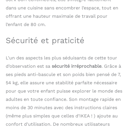
Conception: Et les
repose-pieds latéraux
dans une cuisine sans encombrer l’espace, tout en
de la tour
offrant une hauteur maximale de travail pour
d'apprentissage
l’enfant de 80 cm.
présentent une
conception triangulaire
pour plus de stabilité
Sécurité et praticité
garantissent qu'il n'y a
aucun risque de
basculement.
L’un des aspects les plus séduisants de cette tour
Multifonction Tour
d’observation est sa
sécurité irréprochable
. Grâce à
d'apprentissage: Cette
tour d'observation
ses pieds anti-bascule et son poids bien pensé de 7,
pliable Cela peut
54 kg, elle assure une stabilité parfaite nécessaire
favoriser l'indépendance
pour que votre enfant puisse explorer le monde des
et l'équilibre des
enfants. Retirez la main
adultes en toute confiance. Son montage rapide en
courante, elle peut
moins de 30 minutes avec des instructions claires
également être utilisée
comme marchepied
(même plus simples que celles d’IKEA ! ) ajoute au
pour adultes ou comme
confort d’utilisation. De nombreux utilisateurs
étagère pour les plantes