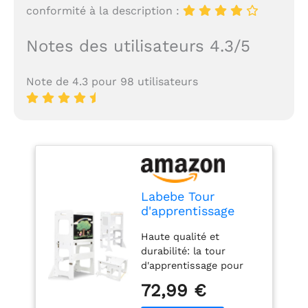
conformité à la description :
Notes des utilisateurs 4.3/5
Note de 4.3 pour 98 utilisateurs
Labebe Tour
d'apprentissage
Enfant, Montessori
Haute qualité et
Tour d Observation
durabilité: la tour
Pliable, Pieds Anti-
d'apprentissage pour
Bascule 2 en 1 Tour
enfants est fabriquée
d'apprentissage
72,99 €
en bois MDF de haute
Montessori Tour