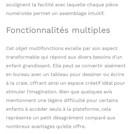
soulignent la facilité avec laquelle chaque pièce
en pot ou les
ornements. 3 en 1 Tour
numérotée permet un assemblage intuitif.
d'aide pour enfants:
Cette tour d'observation
Fonctionnalités multiples
enfant avec tableau
peut être utilisée
comme escabeau en
Cet objet multifonctions excelle par son aspect
position debout et
comme petite table en
transformable qui répond aux divers besoins d’un
position allongée. Aussi
enfant grandissant. Elle peut se convertir aisément
La fonction pliable du
en bureau avec un tableau pour dessiner ou écrire
tour observation enfant
de salle à manger pour
à la craie, offrant ainsi un espace créatif idéal pour
enfants le rend facile à
stimuler l’imagination. Bien que quelques avis
placer et à retirer sans
aucun effort. Tour d
mentionnent une légère difficulté pour certains
Observation Enfant:
enfants à accéder seuls à la plateforme, cela
Cette tour
représente un petit désagrément comparé aux
d'apprentissage est
conçue pour renforcer
nombreux avantages qu’elle offre.
l'estime de soi,