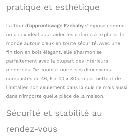
confiance en soi et son
pratique et esthétique
indépendance.
【Sécurité maximale
pour votre enfant】La
La
tour d’apprentissage Ezebaby
s’impose comme
tour Montessori
Ezebaby est équipée
un choix idéal pour aider les enfants à explorer le
d'une protection anti-
monde autour d’eux en toute sécurité. Avec une
basculement et de
finition en bois élégant, elle s’harmonise
marches antidérapantes
pour garantir une
parfaitement avec la plupart des intérieurs
sécurité optimale. Le
modernes. De couleur noire, ses dimensions
design aux bords
compactes de 46, 5 x 40 x 80 cm permettent de
arrondis évite les
rayures, et la rampe de
l’installer non seulement dans la cuisine mais aussi
sécurité amovible offre
dans n’importe quelle pièce de la maison.
un soutien
supplémentaire,
permettant aux enfants
Sécurité et stabilité au
d'atteindre en toute
sécurité la hauteur des
rendez-vous
adultes. La tour
d'apprentissage