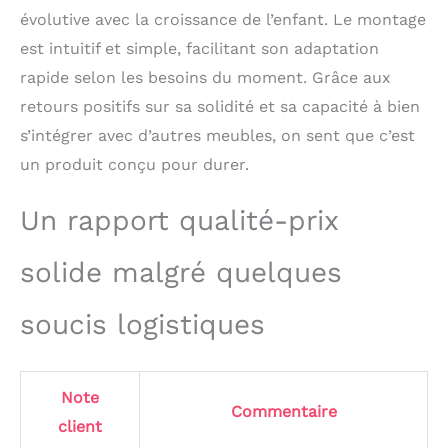
sécurisé pour les
évolutive avec la croissance de l’enfant. Le montage
enfants permet un
est intuitif et simple, facilitant son adaptation
nettoyage facile. Un
rapide selon les besoins du moment. Grâce aux
compagnon durable qui
résiste aux épreuves du
retours positifs sur sa solidité et sa capacité à bien
quotidien et reste
s’intégrer avec d’autres meubles, on sent que c’est
comme neuf !
【Conçu pour durer,
un produit conçu pour durer.
Design moderne】Cette
tour d'apprentissage est
Un rapport qualité-prix
fabriquée en bois
massif et en panneaux
solide malgré quelques
de fibres à densité
moyenne (MDF) avec
une surface
soucis logistiques
soigneusement polie,
sûre et sans danger, qui
empêche efficacement
les rayures et les
Note
Commentaire
éraflures. Notre tour
client
d'observation pour