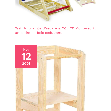
d'apprentissage. Vos
enfants seront ravis de
recevoir ce cadeau
d'anniversaire ou de Noël.
Test du triangle d’escalade CCLIFE Montessori :
un cadre en bois séduisant
Nov
12
2024