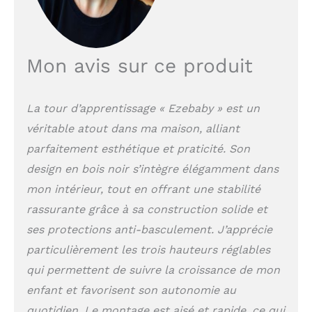
sécurité optimale. Le
design aux bords
arrondis évite les
rayures, et la rampe de
Mon avis sur ce produit
sécurité amovible offre
un soutien
supplémentaire,
La tour d’apprentissage « Ezebaby » est un
permettant aux enfants
véritable atout dans ma maison, alliant
d'atteindre en toute
sécurité la hauteur des
parfaitement esthétique et praticité. Son
adultes. La tour
design en bois noir s’intègre élégamment dans
d'apprentissage
mon intérieur, tout en offrant une stabilité
s'intègre parfaitement
au mobilier pour
rassurante grâce à sa construction solide et
enfants et est à la fois
ses protections anti-basculement. J’apprécie
pratique et durable!
particulièrement les trois hauteurs réglables
【tour d observation
enfant réglable en
qui permettent de suivre la croissance de mon
hauteur】La tour
enfant et favorisent son autonomie au
d'observation grandit
avec votre enfant, grâce
quotidien. Le montage est aisé et rapide, ce qui