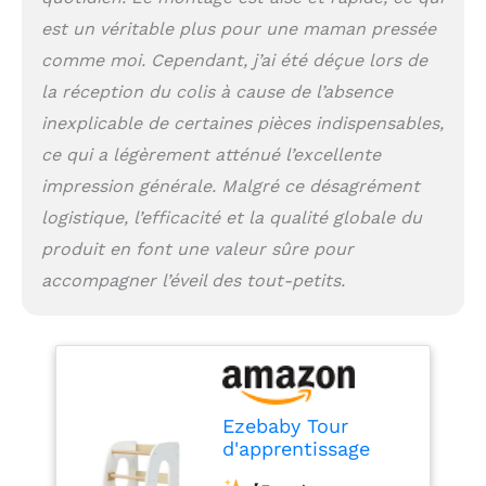
aux marches et à la
est un véritable plus pour une maman pressée
plateforme réglables en
comme moi. Cependant, j’ai été déçue lors de
hauteur. Idéale pour les
enfants dès 1 an et
la réception du colis à cause de l’absence
parfaite pour une
inexplicable de certaines pièces indispensables,
utilisation à long terme,
même avec une famille
ce qui a légèrement atténué l’excellente
qui s'agrandit.
impression générale. Malgré ce désagrément
【Résistante à l'eau et
logistique, l’efficacité et la qualité globale du
facile à nettoyer】Le
revêtement
produit en font une valeur sûre pour
imperméable et
accompagner l’éveil des tout-petits.
sécurisé pour les
enfants permet un
nettoyage facile. Un
compagnon durable qui
résiste aux épreuves du
quotidien et reste
Ezebaby Tour
comme neuf !
d'apprentissage
【Conçu pour durer,
pour Enfants, Tour
Design moderne】Cette