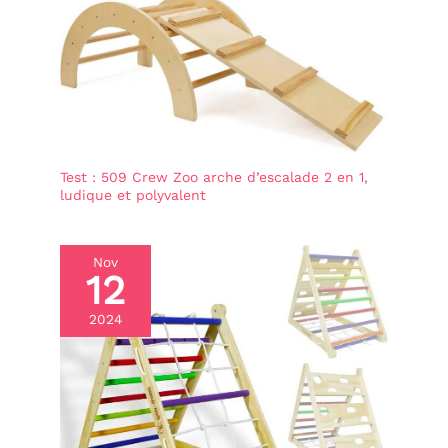
d'apprentissage contre
haute qualité. Sa
construction robuste
un support stable, tel
garantit stabilité et
qu'un plan de travail de
durabilité, permettant
cuisine ou un mur,
aux enfants de l'utiliser
avant de l'utiliser.
régulièrement sans risque
de l'abîmer. La Montessori
learning tower convient
aux enfants dès 1 an et
supporte jusqu'à 50 kg.
Test : 509 Crew Zoo arche d’escalade 2 en 1,
Cadeau idéal pour les
ludique et polyvalent
enfants : Parfaite pour
apprendre, dessiner et
participer aux activités de
la cuisine, elle favorise la
Nov
motricité fine et la
12
participation aux activités
quotidiennes. Elle
2024
améliore la coordination
œil-main et renforce les
muscles des mains et des
doigts. La Tour d
Observation Montessori
offre aux enfants une
merveilleuse opportunité