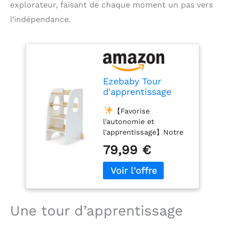
explorateur, faisant de chaque moment un pas vers
l’indépendance.
Ezebaby Tour
d'apprentissage
pour Enfants, Tour
【Favorise
d'apprentissage 3
l'autonomie et
Hauteurs
l'apprentissage】Notre
Réglables, Tour
tour d'observation
d'observation
79,99 €
montessori permet à
Enfant Montessori,
votre enfant de
Tour Eveil Bébé en
participer en toute
Bois (Blanc)
sécurité aux activités
quotidiennes comme la
cuisine ou le bricolage,
Une tour d’apprentissage
renforçant ainsi sa