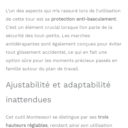
s'intègre parfaitement
L’un des aspects qui m’a rassuré lors de l’utilisation
au mobilier pour
enfants et est à la fois
de cette tour est sa
protection anti-basculement
.
pratique et durable!
C’est un élément crucial lorsque l’on parle de la
【tour d observation
sécurité des tout-petits. Les marches
enfant réglable en
hauteur】La tour
antidérapantes sont également conçues pour éviter
d'observation grandit
tout glissement accidentel, ce qui en fait une
avec votre enfant, grâce
aux marches et à la
option sûre pour les moments précieux passés en
plateforme réglables en
famille autour du plan de travail.
hauteur. Idéale pour les
enfants dès 1 an et
Ajustabilité et adaptabilité
parfaite pour une
utilisation à long terme,
même avec une famille
inattendues
qui s'agrandit.
【Résistante à l'eau et
facile à nettoyer】Le
Cet outil Montessori se distingue par ses
trois
revêtement
hauteurs réglables
, rendant ainsi son utilisation
imperméable et