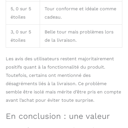
enfants s'intègre dans
5, 0 sur 5
Tour conforme et idéale comme
tout intérieur moderne,
alliant praticité et
étoiles
cadeau.
élégance. C'est un
cadeau parfait pour les
3, 0 sur 5
Belle tour mais problèmes lors
enfants de 1 à 3 ans.
【Avant utilisation】
étoiles
de la livraison.
Veillez à toujours caler
solidement le dossier
de la tour
Les avis des utilisateurs restent majoritairement
d'apprentissage contre
positifs quant à la fonctionnalité du produit.
un support stable, tel
Toutefois, certains ont mentionné des
qu'un plan de travail de
cuisine ou un mur,
désagréments liés à la livraison. Ce problème
avant de l'utiliser.
semble être isolé mais mérite d’être pris en compte
avant l’achat pour éviter toute surprise.
En conclusion : une valeur