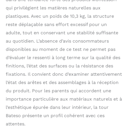
[Intégrez-le dans votre
décoration d'intérieur]
qui privilégient les matières naturelles aux
Notre tabouret de
plastiques. Avec un poids de 10,3 kg, la structure
cuisine pour tout-
reste déplaçable sans effort excessif pour un
petit est conçu pour
s'adapter à une variété
adulte, tout en conservant une stabilité suffisante
de cuisines. Le design
au quotidien. L’absence d’avis consommateurs
intelligent et
disponibles au moment de ce test ne permet pas
esthétique et la
couleur harmonieuse
d’évaluer le ressenti à long terme sur la qualité des
ajoutent à votre décor
finitions, l’état des surfaces ou la résistance des
au lieu de l'enlever. La
pédale à l'avant peut
fixations. Il convient donc d’examiner attentivement
être librement tournée
l’état des arêtes et des assemblages à la réception
et rangée dans la tour
du produit. Pour les parents qui accordent une
debout afin qu'elle ne
prenne pas trop de
importance particulière aux matériaux naturels et à
place pour vous. Pas
l’esthétique épurée dans leur intérieur, la tour
trop encombrant !
Bateso présente un profil cohérent avec ces
[ACHAT SANS SOUCIS]
Nous pensons que les
attentes.
achats doivent être