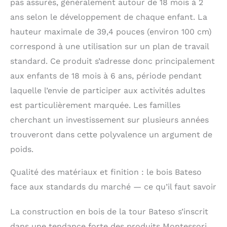
pas assurés, généralement autour de 18 mois à 2
pour tout-petits
ans selon le développement de chaque enfant. La
permet aux enfants
de participer
hauteur maximale de 39,4 pouces (environ 100 cm)
facilement et en toute
correspond à une utilisation sur un plan de travail
sécurité à la cuisine, à
la pâtisserie, au lavage
standard. Ce produit s’adresse donc principalement
des mains, au
aux enfants de 18 mois à 6 ans, période pendant
brossage des dents
laquelle l’envie de participer aux activités adultes
ou à toute autre
activité manuelle avec
est particulièrement marquée. Les familles
zèle et commodité.
cherchant un investissement sur plusieurs années
Être bénéfique pour
les enfants renforce la
trouveront dans cette polyvalence un argument de
confiance en soi et
poids.
développe
l'indépendance.
Qualité des matériaux et finition : le bois Bateso
Quatre hauteurs de
face aux standards du marché — ce qu’il faut savoir
réglage permettent de
satisfaire les besoins
des enfants de 18
La construction en bois de la tour Bateso s’inscrit
mois à 6 ans.
dans une tendance forte des produits Montessori