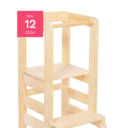
pièces à vie. Si vous
avez des questions
sur l'assemblage ou
Nov
12
l'utilisation de nos
produits, nous
2024
ferons de notre
mieux pour vous
satisfaire.