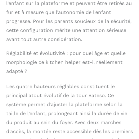
l’enfant sur la plateforme et peuvent être retirés au
certifié CPC, ce qui
fur et à mesure que l’autonomie de l’enfant
signifie que notre
marchepied est
progresse. Pour les parents soucieux de la sécurité,
absolument qualifié
cette configuration mérite une attention sérieuse
pour chaque détail de
la structure en bois et
avant tout autre considération.
du rail de sécurité au
matériel. Notre
Réglabilité et évolutivité : pour quel âge et quelle
marchepied pour
morphologie ce kitchen helper est-il réellement
tout-petit est fabriqué
adapté ?
en bois de bouleau
massif naturel, ce qui
garantit une
Les quatre hauteurs réglables constituent le
construction robuste
principal atout évolutif de la tour Bateso. Ce
et durable et peut
supporter jusqu'à 90
système permet d’ajuster la plateforme selon la
kg. [CADEAU PARFAIT
taille de l’enfant, prolongeant ainsi la durée de vie
POUR LES ENFANTS]
du produit au sein du foyer. Avec deux marches
Les enfants adorent
explorer et donner un
d’accès, la montée reste accessible dès les premiers
coup de main, la tour