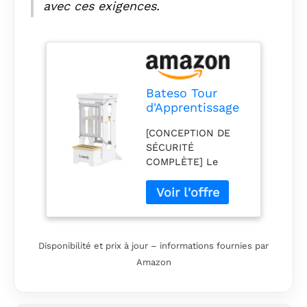
avec ces exigences.
Bateso Tour
d'Apprentissage
avec 2 Filets de
[CONCEPTION DE
Protection
SÉCURITÉ
Amovibles, Tour
COMPLÈTE] Le
d'Observation
marchepied Bateso
Montessori en
pour tout-petits
Bois, 4 Hauteurs
met la sécurité de
Réglables
vos enfants en
Kitchen Helper
premier lieu. Les
Pour Enfant
Disponibilité et prix à jour – informations fournies par
garde-corps
Amazon
robustes à quatre
côtés peuvent
fournir un soutien
parfait pour les