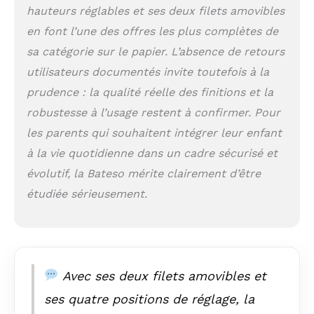
certifié CPC, ce qui
hauteurs réglables et ses deux filets amovibles
signifie que notre
en font l’une des offres les plus complètes de
marchepied est
sa catégorie sur le papier. L’absence de retours
absolument qualifié
pour chaque détail
utilisateurs documentés invite toutefois à la
de la structure en
prudence : la qualité réelle des finitions et la
bois et du rail de
robustesse à l’usage restent à confirmer. Pour
sécurité au matériel.
Notre marchepied
les parents qui souhaitent intégrer leur enfant
pour tout-petit est
à la vie quotidienne dans un cadre sécurisé et
fabriqué en bois de
bouleau massif
évolutif, la Bateso mérite clairement d’être
naturel, ce qui
étudiée sérieusement.
garantit une
construction
robuste et durable
et peut supporter
jusqu'à 90 kg.
[CADEAU PARFAIT
Avec ses deux filets amovibles et
POUR LES
ses quatre positions de réglage, la
ENFANTS] Les