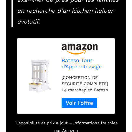
en recherche d’un kitchen helper
évolutif.
Bateso Tour
d'Apprentissage
avec 2 Filets de
[CONCEPTION DE
Protection
SÉCURITÉ COMPLÈTE]
Amovibles, Tour
Le marchepied Bateso
d'Observation
pour tout-petits met
Montessori en
la sécurité de vos
Bois, 4 Hauteurs
enfants en premier
Réglables Kitchen
lieu. Les garde-corps
Helper Pour
robustes à quatre
Enfant
Disponibilité et prix à jour – informations fournies
côtés peuvent fournir
par Amazon