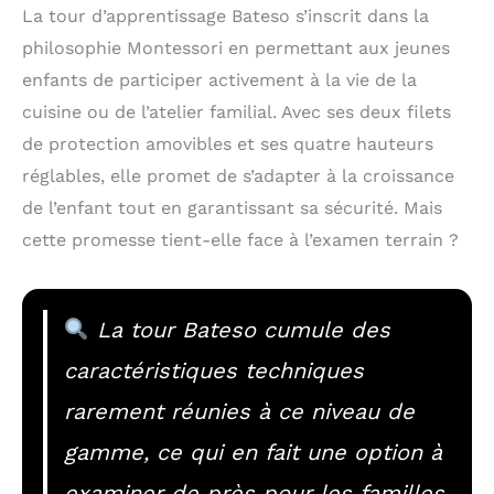
La tour d’apprentissage Bateso s’inscrit dans la
philosophie Montessori en permettant aux jeunes
enfants de participer activement à la vie de la
cuisine ou de l’atelier familial. Avec ses deux filets
de protection amovibles et ses quatre hauteurs
réglables, elle promet de s’adapter à la croissance
de l’enfant tout en garantissant sa sécurité. Mais
cette promesse tient-elle face à l’examen terrain ?
La tour Bateso cumule des
caractéristiques techniques
rarement réunies à ce niveau de
gamme, ce qui en fait une option à
examiner de près pour les familles