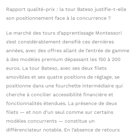
agréables, et nous
Rapport qualité-prix : la tour Bateso justifie-t-elle
fournirons un service
son positionnement face à la concurrence ?
de retour et de
remplacement gratuit
dans les 180 jours,
Le marché des tours d’apprentissage Montessori
ainsi qu'une garantie
s’est considérablement densifié ces dernières
de remplacement des
années, avec des offres allant de l’entrée de gamme
pièces à vie. Si vous
avez des questions
à des modèles premium dépassant les 150 à 200
sur l'assemblage ou
euros. La tour Bateso, avec ses deux filets
l'utilisation de nos
produits, nous ferons
amovibles et ses quatre positions de réglage, se
de notre mieux pour
positionne dans une fourchette intermédiaire qui
vous satisfaire.
cherche à concilier accessibilité financière et
fonctionnalités étendues. La présence de deux
filets — et non d’un seul comme sur certains
modèles concurrents — constitue un
différenciateur notable. En l’absence de retours